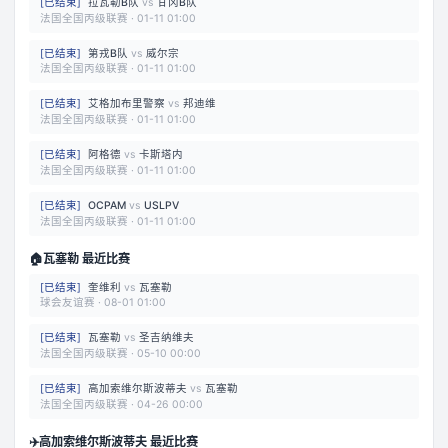
[
已结束
]
拉瓦勒B队
vs
甘冈B队
法国全国丙级联赛
·
01-11 01:00
[
已结束
]
第戎B队
vs
威尔宗
法国全国丙级联赛
·
01-11 01:00
[
已结束
]
艾格加布里警察
vs
邦迪维
法国全国丙级联赛
·
01-11 01:00
[
已结束
]
阿格德
vs
卡斯塔内
法国全国丙级联赛
·
01-11 01:00
[
已结束
]
OCPAM
vs
USLPV
法国全国丙级联赛
·
01-11 01:00
🏠
瓦塞勒 最近比赛
[
已结束
]
奎维利
vs
瓦塞勒
球会友谊赛
·
08-01 01:00
[
已结束
]
瓦塞勒
vs
圣吉纳维夫
法国全国丙级联赛
·
05-10 00:00
[
已结束
]
高加索维尔斯波蒂夫
vs
瓦塞勒
法国全国丙级联赛
·
04-26 00:00
✈️
高加索维尔斯波蒂夫 最近比赛