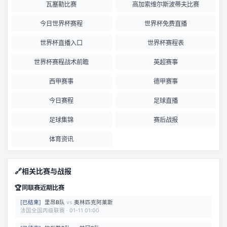
瓦塞勒比赛
高加索维尔斯波蒂夫比赛
今日世界杯赛程
世界杯免费直播
世界杯直播入口
世界杯赛程表
世界杯赛程战术前瞻
英超赛事
西甲赛事
德甲赛事
今日赛程
足球直播
足球集锦
赛后战报
体育资讯
🔗
相关比赛与战报
🏆
同联赛近期比赛
[
已结束
]
里昂B队
vs
奥林匹克阿莱斯
法国全国丙级联赛
·
01-11 01:00