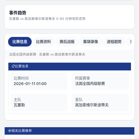
事件趋势
瓦塞勒
vs
高加索维尔斯波蒂夫
0-90 分钟攻防态势
比赛信息
比赛资料
赛后战报
集锦录像
进程趋势
数据
法国全国丙级联赛 · 瓦塞勒 vs 高加索维尔斯波蒂夫
📋
比赛信息
比赛时间
所属赛事
2026-01-11 01:00
法国全国丙级联赛
主队
客队
瓦塞勒
高加索维尔斯波蒂夫
⚽
相关比赛推荐