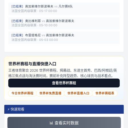
[
已结束
]
高加索维尔斯波蒂夫
vs
凡尔赛II队
法国全国丙级联赛
·
05-17 00:00
[
已结束
]
奥比维利耶
vs
高加索维尔斯波蒂夫
法国全国丙级联赛
·
05-10 00:00
[
已结束
]
布雷提格尼
vs
高加索维尔斯波蒂夫
法国全国丙级联赛
·
05-03 00:00
世界杯赛程与直播快捷入口
王者体育聚合 2026 世界杯赛程、揭幕战、东道主首秀、巴西/阿根廷/英
格兰焦点战与淘汰赛时间，赛前补充阵型趋势、核心球员与战术看点。
查看世界杯赛程
今日世界杯赛程
世界杯免费直播
世界杯直播入口
世界杯赛程表
⚡ 快速观看
📊 查看实时数据