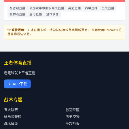
瓦塞勒直播
高加索维尔斯波蒂夫直播
英超直播
西甲直播
曼联直播
利物浦直播
皇马直播
足球录像
💡
观看提示：
如遇直播卡顿，请尝试切换线路或刷新页面。 推荐使用Chrome浏览
器获得最佳体验。
王者体育直播
看足球就上王者直播
📱
APP下载
战术专题
五大联赛
欧冠专区
球员荣誉榜
历史交锋
战术解读
英超战报