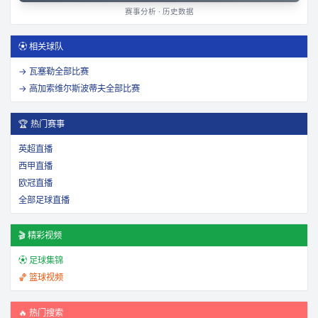
赛事分析 · 历史数据
⚽ 相关球队
→
瓦塞勒
全部比赛
→
高加索维尔斯波蒂夫
全部比赛
🏆 热门赛事
英超直播
西甲直播
欧冠直播
全部足球直播
🎬 精彩视频
⚽ 足球集锦
🏀 篮球视频
🔥 热门搜索