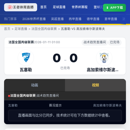
首页
足球直播
世界杯赛程
篮球直播
联赛积分
📱
APP下载
热门赛事
2026世界杯直播
英超直播
西甲直播
德甲直播
意甲直播
法甲
首页
>
足球直播
>
法国全国丙级联赛
>
瓦塞勒 VS 高加索维尔斯波蒂夫
瓦塞勒
VS
高加索维尔斯波蒂夫
直播
法国全国丙级联赛
2026-01-11 01:00
战术趋势直播间
已完场
0
0
-
已完场
瓦塞勒
高加索维尔斯波蒂夫
查看实时数据
动画
视频
赛事分析 · 历史数据
足球场景态势
法国全国丙级联赛
|
战术趋势直播间
法国全国丙级联赛
·
攻防态势
瓦塞勒
赛况提示
高加索维尔斯波蒂夫
数据视图
直播画面与比分已同步，技术统计可在下方数据统计中查看。
-
已结束
瓦塞勒
高加索维尔斯波蒂夫
文字数据同步