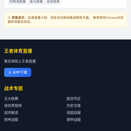
利物浦直播
皇马直播
足球录像
💡
观看提示：
如遇直播卡顿，请尝试切换线路或刷新页面。 推荐使用Chrome浏览
器获得最佳体验。
王者体育直播
看足球就上王者直播
📱
APP下载
战术专题
五大联赛
欧冠专区
球员荣誉榜
历史交锋
战术解读
英超战报
西甲战报
德甲战报