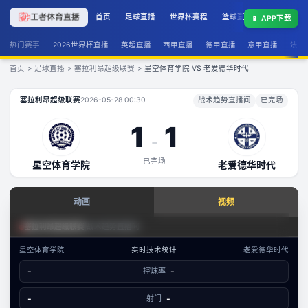
首页
足球直播
世界杯赛程
篮球直播
联赛积分
📱
APP下载
热门赛事
2026世界杯直播
英超直播
西甲直播
德甲直播
意甲直播
法甲
首页
>
足球直播
>
塞拉利昂超级联赛
>
星空体育学院 VS 老爱德华时代
星空体育学院
VS
老爱德华时代
直播
塞拉利昂超级联赛
2026-05-28 00:30
战术趋势直播间
已完场
1
1
-
已完场
星空体育学院
老爱德华时代
查看实时数据
动画
视频
赛事分析 · 历史数据
足球场景态势
塞拉利昂超级联赛
|
战术趋势直播间
塞拉利昂超级联赛
·
攻防态势
星空体育学院
实时技术统计
老爱德华时代
数据视图
-
控球率
-
-
已结束
星空体育学院
老爱德华时代
文字数据同步
-
射门
-