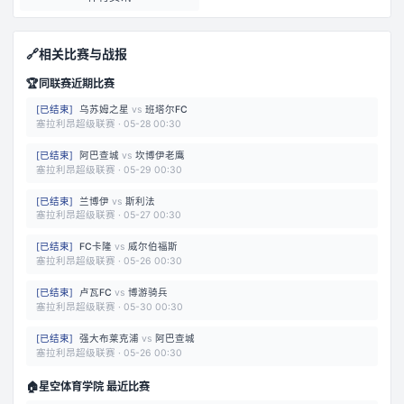
🔗
相关比赛与战报
🏆
同联赛近期比赛
[
已结束
]
乌苏姆之星
vs
班塔尔FC
塞拉利昂超级联赛
·
05-28 00:30
[
已结束
]
阿巴查城
vs
坎博伊老鹰
塞拉利昂超级联赛
·
05-29 00:30
[
已结束
]
兰博伊
vs
斯利法
塞拉利昂超级联赛
·
05-27 00:30
[
已结束
]
FC卡隆
vs
威尔伯福斯
塞拉利昂超级联赛
·
05-26 00:30
[
已结束
]
卢瓦FC
vs
博游骑兵
塞拉利昂超级联赛
·
05-30 00:30
[
已结束
]
强大布莱克浦
vs
阿巴查城
塞拉利昂超级联赛
·
05-26 00:30
🏠
星空体育学院 最近比赛