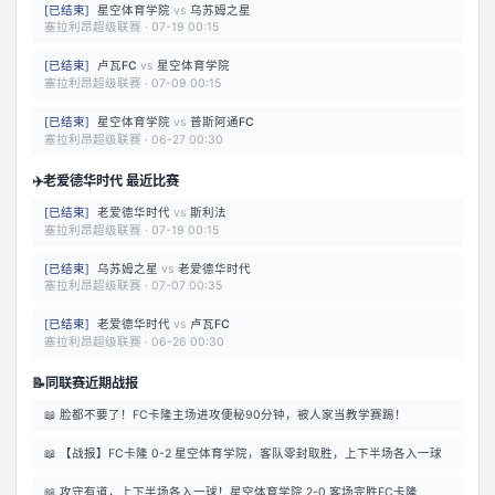
[
已结束
]
星空体育学院
vs
乌苏姆之星
塞拉利昂超级联赛
·
07-19 00:15
[
已结束
]
卢瓦FC
vs
星空体育学院
塞拉利昂超级联赛
·
07-09 00:15
[
已结束
]
星空体育学院
vs
普斯阿通FC
塞拉利昂超级联赛
·
06-27 00:30
✈️
老爱德华时代 最近比赛
[
已结束
]
老爱德华时代
vs
斯利法
塞拉利昂超级联赛
·
07-19 00:15
[
已结束
]
乌苏姆之星
vs
老爱德华时代
塞拉利昂超级联赛
·
07-07 00:35
[
已结束
]
老爱德华时代
vs
卢瓦FC
塞拉利昂超级联赛
·
06-26 00:30
📝
同联赛近期战报
📖
脸都不要了！FC卡隆主场进攻便秘90分钟，被人家当教学赛踢！
📖
【战报】FC卡隆 0-2 星空体育学院，客队零封取胜，上下半场各入一球
📖
攻守有道，上下半场各入一球！星空体育学院 2-0 客场完胜FC卡隆