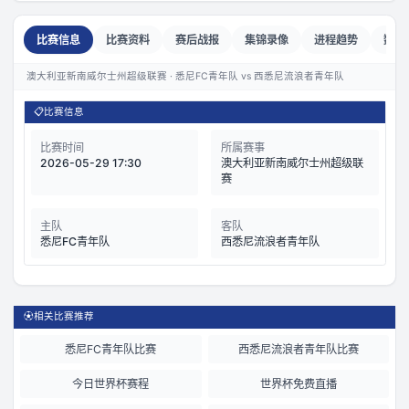
比赛信息
比赛资料
赛后战报
集锦录像
进程趋势
数据
澳大利亚新南威尔士州超级联赛 · 悉尼FC青年队 vs 西悉尼流浪者青年队
📋
比赛信息
比赛时间
所属赛事
2026-05-29 17:30
澳大利亚新南威尔士州超级联
赛
主队
客队
悉尼FC青年队
西悉尼流浪者青年队
⚽
相关比赛推荐
悉尼FC青年队比赛
西悉尼流浪者青年队比赛
今日世界杯赛程
世界杯免费直播