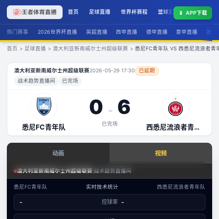
首页
足球直播
世界杯赛程
篮球直播
联赛积分
📱
APP下载
热门赛事
2026世界杯直播
英超直播
西甲直播
德甲直播
意甲直播
法甲
首页
>
足球直播
>
澳大利亚新南威尔士州超级联赛
>
悉尼FC青年队 VS 西悉尼流浪者青
悉尼FC青年队
VS
西悉尼流浪者青年队
直播
澳大利亚新南威尔士州超级联赛
2026-05-29 17:30
已延期
战术趋势直播间
已完场
0
6
-
已完场
悉尼FC青年队
西悉尼流浪者青年队
查看实时数据
动画
视频
赛事分析 · 历史数据
足球场景态势
澳大利亚新南威尔士州超级联赛
|
战术趋势直播间
澳大利亚新南威尔士州超级联赛
·
攻防态势
悉尼FC青年队
实时技术统计
西悉尼流浪者青年队
数据视图
-
控球率
-
-
已结束
悉尼FC青年队
西悉尼流浪者青年队