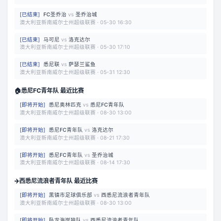
[
已结束
]
FC圣乔治
vs
圣乔治城
澳大利亚新南威尔士州超级联赛
·
05-30 16:30
[
已结束
]
马可尼
vs
洛克达尔
澳大利亚新南威尔士州超级联赛
·
05-30 17:10
[
已结束
]
悉尼联
vs
萨瑟兰鲨鱼
澳大利亚新南威尔士州超级联赛
·
05-31 12:30
🏠
悉尼FC青年队 最近比赛
[
即将开始
]
悉尼奥林匹克
vs
悉尼FC青年队
澳大利亚新南威尔士州超级联赛
·
08-30 13:00
[
即将开始
]
悉尼FC青年队
vs
洛克达尔
澳大利亚新南威尔士州超级联赛
·
08-21 17:30
[
即将开始
]
悉尼FC青年队
vs
圣乔治城
澳大利亚新南威尔士州超级联赛
·
08-14 17:30
✈️
西悉尼流浪者青年队 最近比赛
[
即将开始
]
黑镇市足球俱乐部
vs
西悉尼流浪者青年队
澳大利亚新南威尔士州超级联赛
·
08-30 13:00
[
即将开始
]
卧龙海岸狼队
vs
西悉尼流浪者青年队