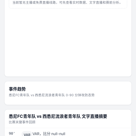
当前暂无主播或免费直播线路，可先查看实时数据、文字直播和赛前分析。
事件趋势
悉尼FC青年队
vs
西悉尼流浪者青年队
0-90 分钟攻防态势
悉尼FC青年队
vs
西悉尼流浪者青年队
文字直播摘要
比赛关键事件回顾
90'
VAR，比分 null-null
VAR