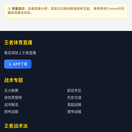
💡
观看提示：
如遇直播卡顿，请尝试切换线路或刷新页面。 推荐使用Chrome浏览
器获得最佳体验。
王者体育直播
看足球就上王者直播
📱
APP下载
战术专题
五大联赛
欧冠专区
球员荣誉榜
历史交锋
战术解读
英超战报
西甲战报
德甲战报
王者战术派