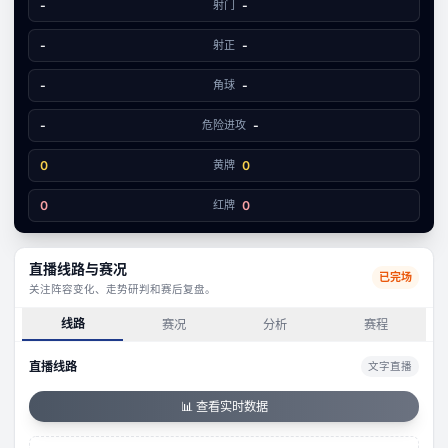
文字数据同步
-
射门
-
0
6
-
射正
-
-
角球
-
-
危险进攻
-
0
黄牌
0
0
红牌
0
直播线路与赛况
已完场
关注阵容变化、走势研判和赛后复盘。
线路
赛况
分析
赛程
直播线路
文字直播
📊 查看实时数据