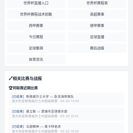
世界杯直播入口
世界杯赛程表
世界杯赛程战术前瞻
英超赛事
西甲赛事
德甲赛事
今日赛程
足球直播
足球集锦
赛后战报
体育资讯
🔗
相关比赛与战报
🏆
同联赛近期比赛
[
已结束
]
新南威尔士大学
vs
卧龙海岸狼队
澳大利亚新南威尔士州超级联赛
·
05-30 13:00
[
已结束
]
曼立联
vs
黑镇市足球俱乐部
澳大利亚新南威尔士州超级联赛
·
05-30 15:10
[
已结束
]
北部精神
vs
莱卡特老虎
澳大利亚新南威尔士州超级联赛
·
05-30 15:30