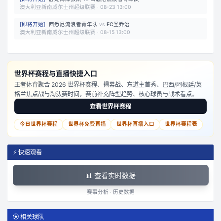
澳大利亚新南威尔士州超级联赛
·
08-23 13:00
[
即将开始
]
西悉尼流浪者青年队
vs
FC圣乔治
澳大利亚新南威尔士州超级联赛
·
08-15 13:00
世界杯赛程与直播快捷入口
王者体育聚合 2026 世界杯赛程、揭幕战、东道主首秀、巴西/阿根廷/英
格兰焦点战与淘汰赛时间，赛前补充阵型趋势、核心球员与战术看点。
查看世界杯赛程
今日世界杯赛程
世界杯免费直播
世界杯直播入口
世界杯赛程表
⚡ 快速观看
📊 查看实时数据
赛事分析 · 历史数据
⚽ 相关球队