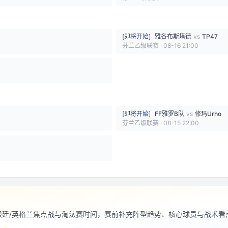
[
即将开始
]
雅各布斯塔德
vs
TP47
芬兰乙级联赛
·
08-16 21:00
[
即将开始
]
FF雅罗B队
vs
修玛Urho
芬兰乙级联赛
·
08-15 22:00
阿根廷/英格兰焦点战与淘汰赛时间，赛前补充阵型趋势、核心球员与战术看