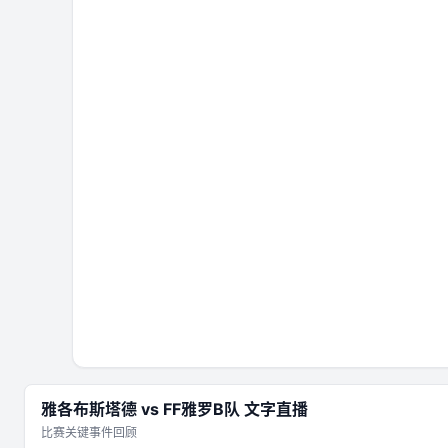
雅各布斯塔德
vs
FF雅罗B队
文字直播
比赛关键事件回顾