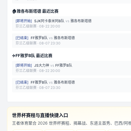
🏠
雅各布斯塔德 最近比赛
[
即将开始
]
SJK阿卡泰米阿B队
vs
雅各布斯塔德
芬兰乙级联赛
·
08-22 20:00
[
已结束
]
FF雅罗B队
vs
雅各布斯塔德
芬兰乙级联赛
·
08-07 23:30
✈️
FF雅罗B队 最近比赛
[
即将开始
]
JS大力神
vs
FF雅罗B队
芬兰乙级联赛
·
08-22 20:00
[
已结束
]
FF雅罗B队
vs
雅各布斯塔德
芬兰乙级联赛
·
08-07 23:30
世界杯赛程与直播快捷入口
王者体育聚合 2026 世界杯赛程、揭幕战、东道主首秀、巴西/