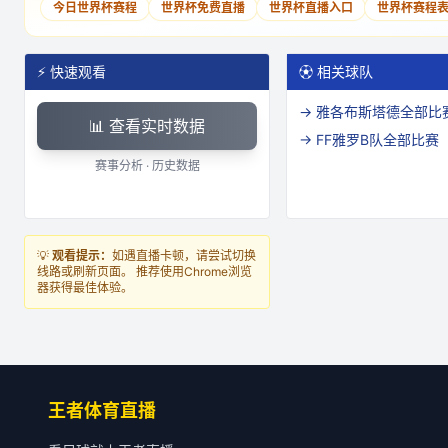
今日世界杯赛程
世界杯免费直播
世界杯直播入口
世界杯赛程
⚡ 快速观看
⚽ 相关球队
→
雅各布斯塔德
全部比
📊 查看实时数据
→
FF雅罗B队
全部比赛
赛事分析 · 历史数据
💡
观看提示：
如遇直播卡顿，请尝试切换
线路或刷新页面。 推荐使用Chrome浏览
器获得最佳体验。
王者体育直播