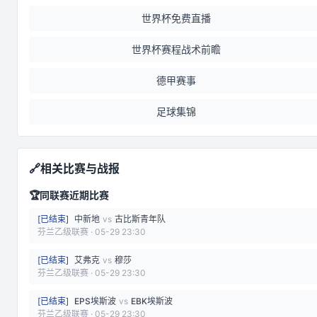
世界杯免费直播
世界杯赛程战术前瞻
德甲赛事
足球集锦
🔗
相关比赛与战报
🏆
同联赛近期比赛
[
已结束
]
中新地
vs
古比斯青年队
芬兰乙级联赛
·
05-29 23:30
[
已结束
]
艾弗克
vs
穆莎
芬兰乙级联赛
·
05-29 23:30
[
已结束
]
EPS埃斯波
vs
EBK埃斯波
芬兰乙级联赛
·
05-29 23:30