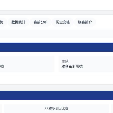
势
数据统计
赛前分析
历史交锋
联赛简介
主队
联赛
雅各布斯塔德
FF雅罗B队比赛