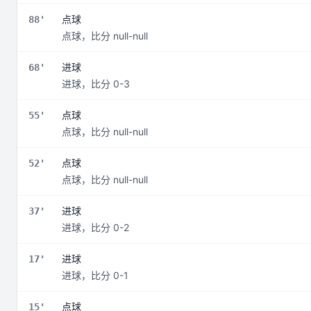
点球
88'
点球，比分 null-null
进球
68'
进球，比分 0-3
点球
55'
点球，比分 null-null
点球
52'
点球，比分 null-null
进球
37'
进球，比分 0-2
进球
17'
进球，比分 0-1
点球
15'