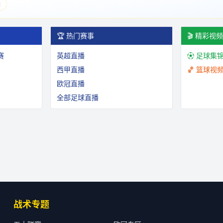
表
🏆 热门赛事
🎬 精彩视
赛
英超直播
⚽ 足球集
西甲直播
🏀 篮球视
欧冠直播
全部足球直播
战术专题