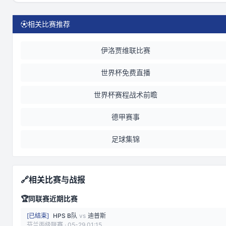
⚽
相关比赛推荐
伊洛贾维联比赛
世界杯免费直播
世界杯赛程战术前瞻
德甲赛事
足球集锦
🔗
相关比赛与战报
🏆
同联赛近期比赛
[
已结束
]
HPS B队
vs
迪普斯
芬兰丙级联赛
·
05-29 01:15