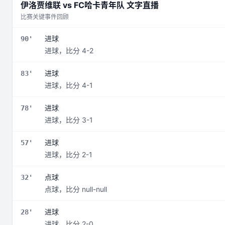
伊洛贾维联
vs
FC哈卡青年队
文字直播
比赛关键事件回顾
进球
90'
进球，比分 4-2
进球
83'
进球，比分 4-1
进球
78'
进球，比分 3-1
进球
57'
进球，比分 2-1
点球
32'
点球，比分 null-null
进球
28'
进球，比分 2-0