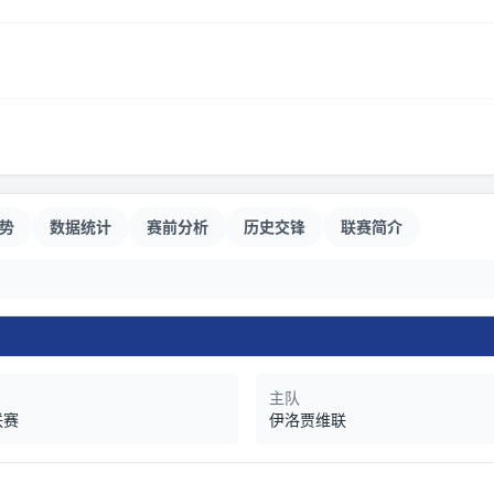
势
数据统计
赛前分析
历史交锋
联赛简介
主队
联赛
伊洛贾维联