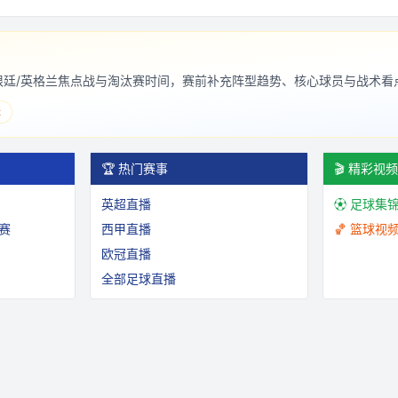
阿根廷/英格兰焦点战与淘汰赛时间，赛前补充阵型趋势、核心球员与战术看
表
🏆 热门赛事
🎬 精彩视
英超直播
⚽ 足球集
赛
西甲直播
🏀 篮球视
欧冠直播
全部足球直播