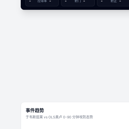
-
-
-
-
-
-
控球率
射门
射正
-
于韦斯屈莱
OLS奥卢
文字数据同步
1
0
事件趋势
于韦斯屈莱
vs
OLS奥卢
0-90 分钟攻防态势