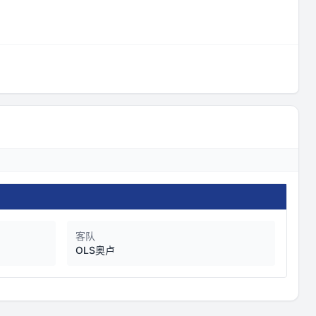
客队
OLS奥卢