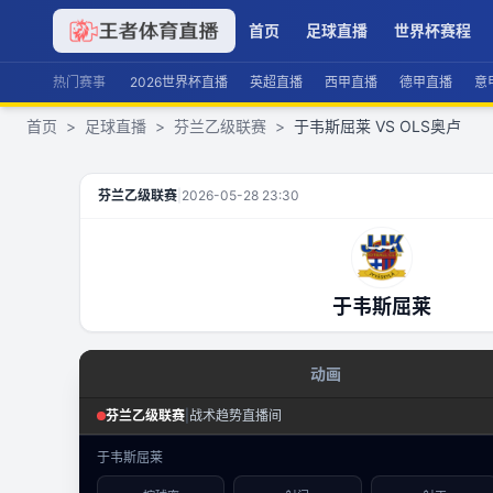
首页
足球直播
世界杯赛程
热门赛事
2026世界杯直播
英超直播
西甲直播
德甲直播
意
首页
>
足球直播
>
芬兰乙级联赛
>
于韦斯屈莱 VS OLS奥卢
于韦斯屈莱
VS
OLS奥卢
直播
芬兰乙级联赛
|
2026-05-28 23:30
于韦斯屈莱
动画
足球场景态势
芬兰乙级联赛
|
战术趋势直播间
芬兰乙级联赛
·
攻防态势
于韦斯屈莱
数据视图