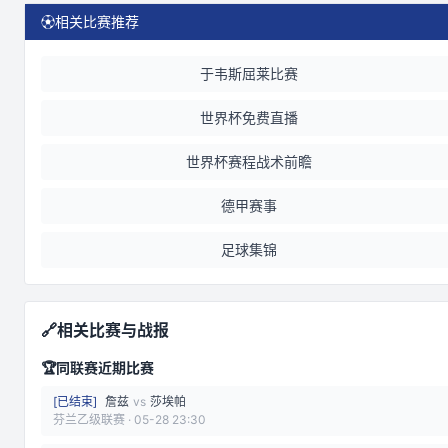
⚽
相关比赛推荐
于韦斯屈莱比赛
世界杯免费直播
世界杯赛程战术前瞻
德甲赛事
足球集锦
🔗
相关比赛与战报
🏆
同联赛近期比赛
[
已结束
]
詹兹
vs
莎埃帕
芬兰乙级联赛
·
05-28 23:30