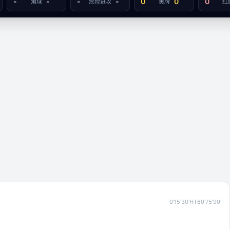
-
-
-
-
0
0
0
角球
危险进攻
黄牌
红
0'
15'
30'
HT
60'
75'
90'