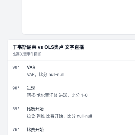
于韦斯屈莱
vs
OLS奥卢
文字直播
比赛关键事件回顾
VAR
90'
VAR，比分 null-null
进球
90'
阿扬·戈尔贾汗普 进球，比分 1-0
比赛开始
89'
拉鲁·列维 比赛开始，比分 null-null
比赛开始
76'