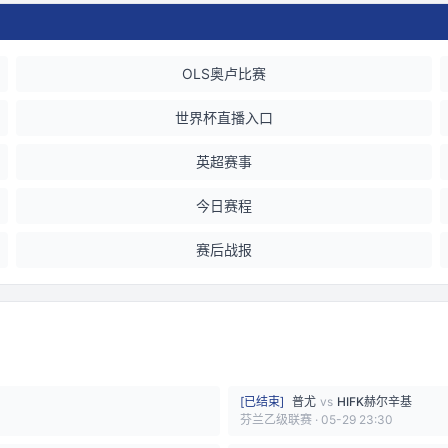
OLS奥卢比赛
世界杯直播入口
英超赛事
今日赛程
赛后战报
[
已结束
]
普尤
vs
HIFK赫尔辛基
芬兰乙级联赛
·
05-29 23:30