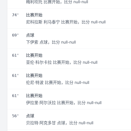
梅利坎托 比赛开始，比分 null-null
比赛开始
74'
尼科拉斯 利马泰宁 比赛开始，比分 null-null
点球
69'
下伊索 点球，比分 null-null
比赛开始
61'
亚伦·科尔卡拉 比赛开始，比分 null-null
比赛开始
61'
伦尼·特波 比赛开始，比分 null-null
比赛开始
61'
伊拉里·阿尔沃拉 比赛开始，比分 null-null
点球
56'
贝拉特·阿克多甘 点球，比分 null-null