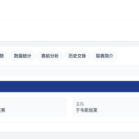
势
数据统计
赛前分析
历史交锋
联赛简介
主队
联赛
于韦斯屈莱