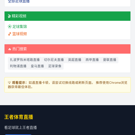
全部足球直播
🎬 精彩视频
⚽ 足球集锦
🏀 篮球视频
🔥 热门搜索
扎波罗热米塔路直播
切尔尼夫直播
英超直播
西甲直播
曼联直播
利物浦直播
皇马直播
足球录像
💡
观看提示：
如遇直播卡顿，请尝试切换线路或刷新页面。 推荐使用Chrome浏览
器获得最佳体验。
王者体育直播
看足球就上王者直播