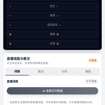
0
0
-
射正
-
-
角球
-
-
危险进攻
-
0
黄牌
0
0
红牌
0
直播线路与赛况
已完场
关注阵容变化、走势研判和赛后复盘。
线路
赛况
分析
赛程
直播线路
文字直播
📊 查看实时数据
当前暂无主播或免费直播线路，可先查看实时数据、文字直播和赛前分析。