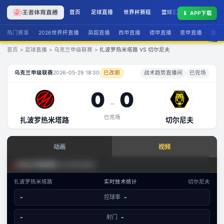
首页
足球直播
世界杯赛程
篮球直播
联赛积分
📱
APP下载
热门赛事
2026世界杯直播
英超直播
西甲直播
德甲直播
意甲直播
法甲
首页
>
足球直播
>
乌克兰甲级联赛
>
扎波罗热米塔路 VS 切尔尼夫
扎波罗热米塔路
VS
切尔尼夫
直播
乌克兰甲级联赛
2026-05-29 18:30
已改期
战术趋势直播间
已完场
0
0
-
已完场
扎波罗热米塔路
切尔尼夫
查看实时数据
动画
视频
赛事分析 · 历史数据
足球场景态势
乌克兰甲级联赛
|
战术趋势直播间
乌克兰甲级联赛
·
攻防态势
扎波罗热米塔路
实时技术统计
切尔尼夫
数据视图
-
控球率
-
-
已结束
扎波罗热米塔路
切尔尼夫
文字数据同步
-
射门
-