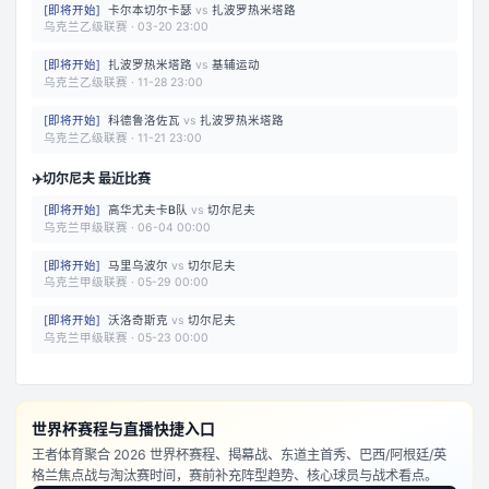
[
即将开始
]
卡尔本切尔卡瑟
vs
扎波罗热米塔路
乌克兰乙级联赛
·
03-20 23:00
[
即将开始
]
扎波罗热米塔路
vs
基辅运动
乌克兰乙级联赛
·
11-28 23:00
[
即将开始
]
科德鲁洛佐瓦
vs
扎波罗热米塔路
乌克兰乙级联赛
·
11-21 23:00
✈️
切尔尼夫 最近比赛
[
即将开始
]
高华尤夫卡B队
vs
切尔尼夫
乌克兰甲级联赛
·
06-04 00:00
[
即将开始
]
马里乌波尔
vs
切尔尼夫
乌克兰甲级联赛
·
05-29 00:00
[
即将开始
]
沃洛奇斯克
vs
切尔尼夫
乌克兰甲级联赛
·
05-23 00:00
世界杯赛程与直播快捷入口
王者体育聚合 2026 世界杯赛程、揭幕战、东道主首秀、巴西/阿根廷/英
格兰焦点战与淘汰赛时间，赛前补充阵型趋势、核心球员与战术看点。