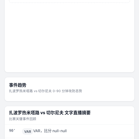
事件趋势
扎波罗热米塔路
vs
切尔尼夫
0-90 分钟攻防态势
扎波罗热米塔路
vs
切尔尼夫
文字直播摘要
比赛关键事件回顾
90'
VAR，比分 null-null
VAR