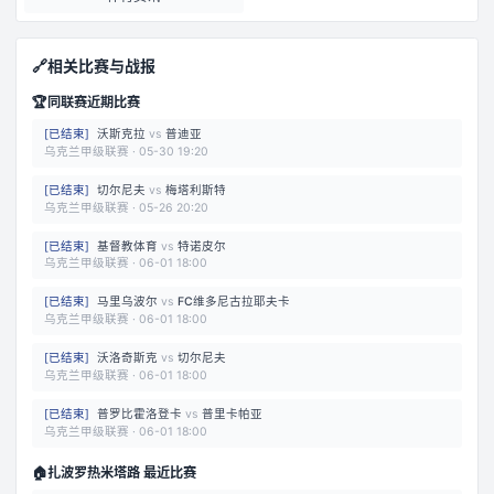
🔗
相关比赛与战报
🏆
同联赛近期比赛
[
已结束
]
沃斯克拉
vs
普迪亚
乌克兰甲级联赛
·
05-30 19:20
[
已结束
]
切尔尼夫
vs
梅塔利斯特
乌克兰甲级联赛
·
05-26 20:20
[
已结束
]
基督教体育
vs
特诺皮尔
乌克兰甲级联赛
·
06-01 18:00
[
已结束
]
马里乌波尔
vs
FC维多尼古拉耶夫卡
乌克兰甲级联赛
·
06-01 18:00
[
已结束
]
沃洛奇斯克
vs
切尔尼夫
乌克兰甲级联赛
·
06-01 18:00
[
已结束
]
普罗比霍洛登卡
vs
普里卡帕亚
乌克兰甲级联赛
·
06-01 18:00
🏠
扎波罗热米塔路 最近比赛