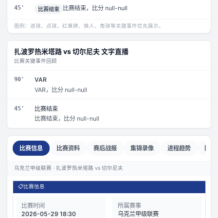
45'
比赛结束，比分 null-null
比赛结束
图例：进球、点球、红黄牌、换人、角球等关键事件优先展示。
扎波罗热米塔路
vs
切尔尼夫
文字直播
比赛关键事件回顾
90'
VAR
VAR，比分 null-null
45'
比赛结束
比赛结束，比分 null-null
比赛信息
比赛资料
赛后战报
集锦录像
进程趋势
数据
乌克兰甲级联赛 · 扎波罗热米塔路 vs 切尔尼夫
📋
比赛信息
比赛时间
所属赛事
2026-05-29 18:30
乌克兰甲级联赛