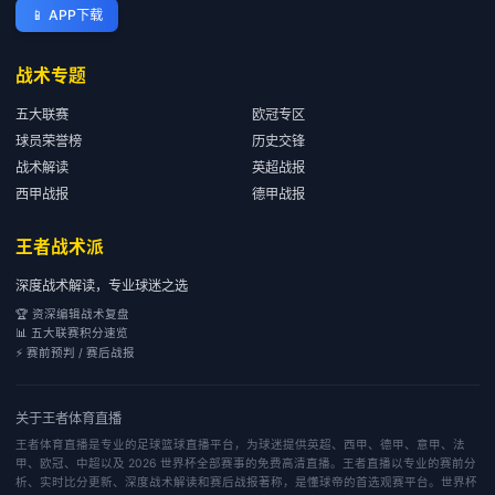
📱
APP下载
战术专题
五大联赛
欧冠专区
球员荣誉榜
历史交锋
战术解读
英超战报
西甲战报
德甲战报
王者战术派
深度战术解读，专业球迷之选
🏆 资深编辑战术复盘
📊 五大联赛积分速览
⚡ 赛前预判 / 赛后战报
关于
王者体育直播
王者体育直播是专业的足球篮球直播平台，为球迷提供英超、西甲、德甲、意甲、法
甲、欧冠、中超以及 2026 世界杯全部赛事的免费高清直播。王者直播以专业的赛前分
析、实时比分更新、深度战术解读和赛后战报著称，是懂球帝的首选观赛平台。世界杯