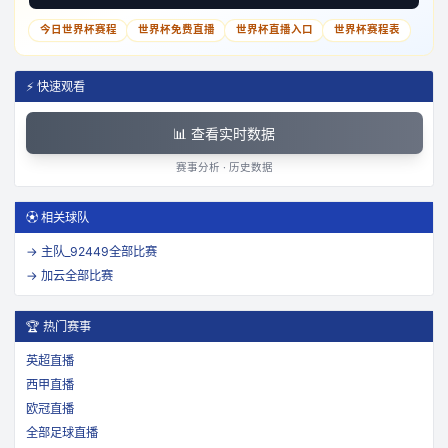
今日世界杯赛程
世界杯免费直播
世界杯直播入口
世界杯赛程表
⚡ 快速观看
📊 查看实时数据
赛事分析 · 历史数据
⚽ 相关球队
→
主队_92449
全部比赛
→
加云
全部比赛
🏆 热门赛事
英超直播
西甲直播
欧冠直播
全部足球直播