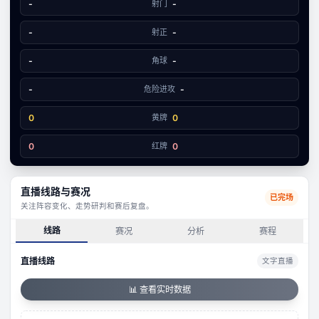
文字数据同步
-
射门
-
0
0
-
射正
-
-
角球
-
-
危险进攻
-
0
黄牌
0
0
红牌
0
直播线路与赛况
已完场
关注阵容变化、走势研判和赛后复盘。
线路
赛况
分析
赛程
直播线路
文字直播
📊 查看实时数据