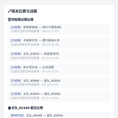
🔗
相关比赛与战报
🏆
同联赛近期比赛
[
已结束
]
努库斯咸海
vs
塔什干棉农B队
乌兹别克斯坦甲级联赛
·
06-03 21:00
[
已结束
]
卡塔库尔甘
vs
费尔乾纳大学
乌兹别克斯坦甲级联赛
·
06-04 20:30
[
已结束
]
主队_93002
vs
奇兹里克FC
乌兹别克斯坦甲级联赛
·
06-04 21:00
[
已结束
]
休尔坦古佐
vs
比克波德
乌兹别克斯坦甲级联赛
·
06-04 21:00
[
已结束
]
主队_92998
vs
客队_93003
乌兹别克斯坦甲级联赛
·
06-05 21:00
[
已结束
]
主队_93003
vs
客队_93002
乌兹别克斯坦甲级联赛
·
05-31 22:00
🏠
主队_92449 最近比赛
[
即将开始
]
主队_92449
vs
客队_93002