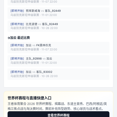
乌兹别克斯坦甲级联赛
·
11-07 22:00
[
即将开始
]
努库斯咸海
vs
客队_92449
乌兹别克斯坦甲级联赛
·
11-01 22:00
[
即将开始
]
比克波德
vs
客队_92449
乌兹别克斯坦甲级联赛
·
10-26 22:00
✈️
加云 最近比赛
[
即将开始
]
加云
vs
FK奧林匹克
乌兹别克斯坦甲级联赛
·
11-07 22:00
[
即将开始
]
主队_92998
vs
加云
乌兹别克斯坦甲级联赛
·
11-01 22:00
[
即将开始
]
加云
vs
客队_93002
乌兹别克斯坦甲级联赛
·
10-26 22:00
世界杯赛程与直播快捷入口
王者体育聚合 2026 世界杯赛程、揭幕战、东道主首秀、巴西/阿根廷/英
格兰焦点战与淘汰赛时间，赛前补充阵型趋势、核心球员与战术看点。
查看世界杯赛程