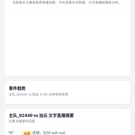
当前暂无主播或免费直播线路，可先查看实时数据、文字直播和赛前分析。
事件趋势
主队_92449
vs
加云
0-90 分钟攻防态势
主队_92449
vs
加云
文字直播摘要
比赛关键事件回顾
92'
点球，比分 null-null
点球