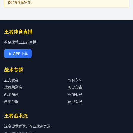
器获得最佳体验。
王者体育直播
看足球就上王者直播
📱
APP下载
战术专题
五大联赛
欧冠专区
球员荣誉榜
历史交锋
战术解读
英超战报
西甲战报
德甲战报
王者战术派
深度战术解读，专业球迷之选