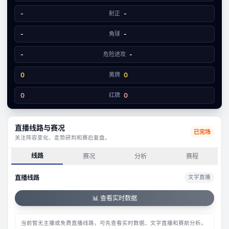
0
4
-
射正
-
-
角球
-
-
危险进攻
-
0
黄牌
0
0
红牌
0
直播线路与赛况
已完场
关注阵容变化、走势研判和赛后复盘。
线路
赛况
分析
赛程
直播线路
文字直播
📊 查看实时数据
当前暂无主播或免费直播线路，可先查看实时数据、文字直播和赛前分析。