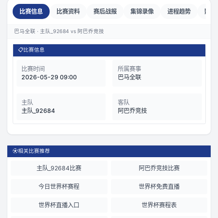
比赛信息
比赛资料
赛后战报
集锦录像
进程趋势
数据
巴马全联 · 主队_92684 vs 阿巴乔竞技
📋
比赛信息
比赛时间
所属赛事
2026-05-29 09:00
巴马全联
主队
客队
主队_92684
阿巴乔竞技
⚽
相关比赛推荐
主队_92684比赛
阿巴乔竞技比赛
今日世界杯赛程
世界杯免费直播
世界杯直播入口
世界杯赛程表