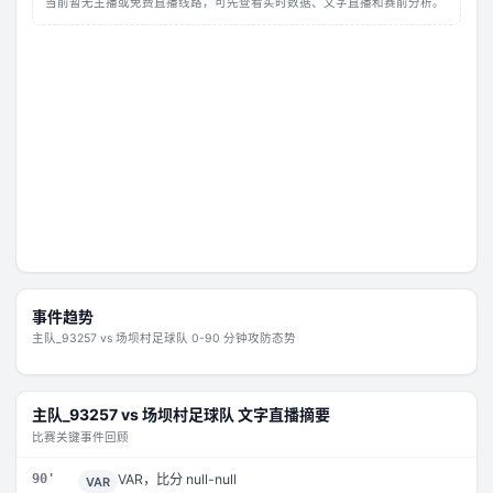
当前暂无主播或免费直播线路，可先查看实时数据、文字直播和赛前分析。
事件趋势
主队_93257
vs
场坝村足球队
0-90 分钟攻防态势
主队_93257
vs
场坝村足球队
文字直播摘要
比赛关键事件回顾
90'
VAR，比分 null-null
VAR