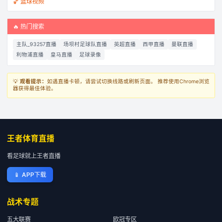
🏀 篮球视频
🔥 热门搜索
主队_93257直播
场坝村足球队直播
英超直播
西甲直播
曼联直播
利物浦直播
皇马直播
足球录像
💡
观看提示：
如遇直播卡顿，请尝试切换线路或刷新页面。 推荐使用Chrome浏览
器获得最佳体验。
王者体育直播
看足球就上王者直播
📱
APP下载
战术专题
五大联赛
欧冠专区