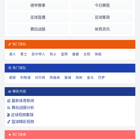
德甲赛事
今日赛程
足球直播
足球集锦
赛后战报
体育资讯
🏀 热门球队
湖人
勇士
凯尔特人
热火
篮网
雄鹿
太阳
快船
⚽ 热门球队
曼联
利物浦
切尔西
阿森纳
曼城
热刺
皇马
巴萨
📖 精彩内容
📰 最新体育新闻
📝 赛后战报分析
🎬 足球视频集锦
🏀 篮球精彩视频
🔥 热门搜索