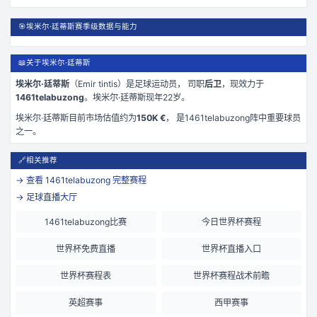
🎯
埃米尔·廷蒂斯赛季级数据与能力
📖
关于埃米尔·廷蒂斯
埃米尔·廷蒂斯
（
Emir tintis
）是
足球运动员， 司职
后卫
，现效力于
1461telabuzong
。
埃米尔·廷蒂斯现年22岁
。
埃米尔·廷蒂斯
目前市场估值约为
150K €
， 是
1461telabuzong
阵中重要球员
之一。
🔗
相关推荐
→ 查看
1461telabuzong
完整赛程
→ 足球直播大厅
1461telabuzong比赛
今日世界杯赛程
世界杯免费直播
世界杯直播入口
世界杯赛程表
世界杯赛程战术前瞻
英超赛事
西甲赛事