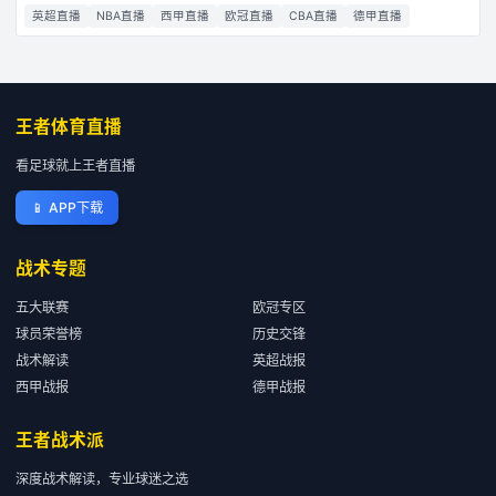
英超直播
NBA直播
西甲直播
欧冠直播
CBA直播
德甲直播
王者体育直播
看足球就上王者直播
📱
APP下载
战术专题
五大联赛
欧冠专区
球员荣誉榜
历史交锋
战术解读
英超战报
西甲战报
德甲战报
王者战术派
深度战术解读，专业球迷之选