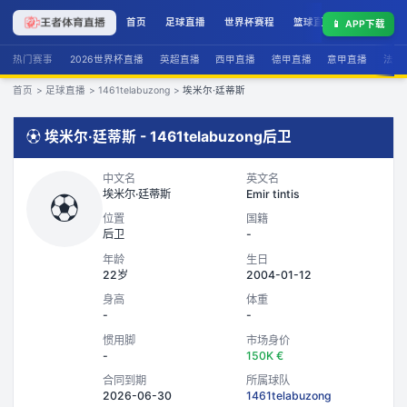
首页
足球直播
世界杯赛程
篮球直播
联赛积分
📱
APP下载
热门赛事
2026世界杯直播
英超直播
西甲直播
德甲直播
意甲直播
法甲
首页
>
足球直播
>
1461telabuzong
>
埃米尔·廷蒂斯
⚽
埃米尔·廷蒂斯
-
1461telabuzong
后卫
中文名
英文名
埃米尔·廷蒂斯
Emir tintis
⚽
位置
国籍
后卫
-
年龄
生日
22岁
2004-01-12
身高
体重
-
-
惯用脚
市场身价
-
150K €
合同到期
所属球队
2026-06-30
1461telabuzong