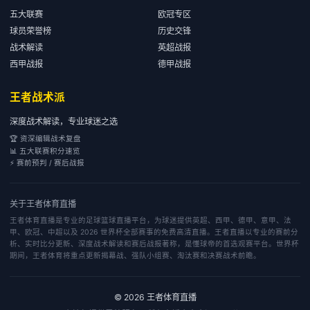
五大联赛
欧冠专区
球员荣誉榜
历史交锋
战术解读
英超战报
西甲战报
德甲战报
王者战术派
深度战术解读，专业球迷之选
🏆 资深编辑战术复盘
📊 五大联赛积分速览
⚡ 赛前预判 / 赛后战报
关于
王者体育直播
王者体育直播是专业的足球篮球直播平台，为球迷提供英超、西甲、德甲、意甲、法
甲、欧冠、中超以及 2026 世界杯全部赛事的免费高清直播。王者直播以专业的赛前分
析、实时比分更新、深度战术解读和赛后战报著称，是懂球帝的首选观赛平台。世界杯
期间，王者体育将重点更新揭幕战、强队小组赛、淘汰赛和决赛战术前瞻。
©
2026
王者体育直播