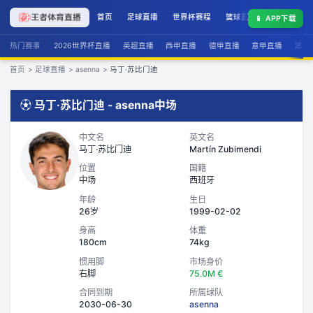
首页
足球直播
世界杯赛程
篮球直播
联赛积分
📱
APP下载
热门赛事
2026世界杯直播
英超直播
西甲直播
德甲直播
意甲直播
法甲
首页
>
足球直播
>
asenna
>
马丁·苏比门迪
⚽
马丁·苏比门迪
-
asenna
中场
中文名
英文名
马丁·苏比门迪
Martín Zubimendi
位置
国籍
中场
西班牙
年龄
生日
26岁
1999-02-02
身高
体重
180cm
74kg
惯用脚
市场身价
右脚
75.0M €
合同到期
所属球队
2030-06-30
asenna