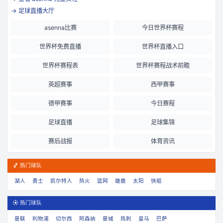
→ 足球直播大厅
asenna比赛
今日世界杯赛程
世界杯免费直播
世界杯直播入口
世界杯赛程表
世界杯赛程战术前瞻
英超赛事
西甲赛事
德甲赛事
今日赛程
足球直播
足球集锦
赛后战报
体育资讯
🏀 热门球队
湖人
勇士
凯尔特人
热火
篮网
雄鹿
太阳
快船
⚽ 热门球队
曼联
利物浦
切尔西
阿森纳
曼城
热刺
皇马
巴萨