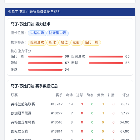
🎯
马丁·苏比门迪赛季级数据与能力
马丁·苏比门迪
能力技术
擅长位置：
中路中场
防守型中场
技术特点：
组织进攻
断球
站位
远射
临门一脚
核心能力评分
临门一脚
66
组织进攻
65
带球
57
断球
55
传球
54
马丁·苏比门迪
赛季数据汇总
联赛
赛季
出场
进球
助攻
黄牌
红牌
评分
英格兰超级联赛
#
13242
19
3
0
1
0
68.17
欧洲冠军联赛
#
13277
7
0
0
1
0
57.27
英格兰足总杯赛
#
13516
3
0
0
0
0
64.90
国际友谊赛
#
13814
1
0
0
0
0
67.90