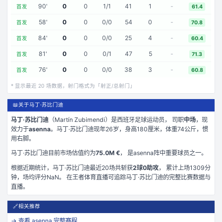
90
'
0
0
1
/
1
41
1
-
首发
61.4
58
'
0
0
0
/
0
54
0
-
首发
70.8
84
'
0
0
0
/
0
25
4
-
首发
60.4
81
'
0
0
0
/
1
47
5
-
首发
71.3
76
'
0
0
0
/
0
38
3
-
首发
60.8
* 显示最近
20
场数据，射门格式为「射正/总射门」
📖
关于马丁·苏比门迪
马丁·苏比门迪
（
Martín Zubimendi
）是
西班牙
足球运动员， 司职
中场
，现
效力于
asenna
。
马丁·苏比门迪现年26岁
，身高180厘米
，体重74公斤
，惯
用右脚
。
马丁·苏比门迪
目前市场估值约为
75.0M €
， 是
asenna
阵中重要球员之一。
根据近期统计，
马丁·苏比门迪
最近
20
场共斩获
2
球
0
助攻
， 累计上场
1309
分
钟
，场均评分NaN
。 在
王者体育直播
可追踪
马丁·苏比门迪
的完整比赛数据与
直播。
🔗
相关推荐
→ 查看
asenna
完整赛程