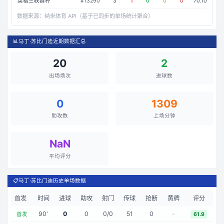
英格兰联赛杯
#
13290
3
1
0
0
0
70.10
数据来源：
纳米体育 API（基于已同步的单场统计聚合）
📊
马丁·苏比门迪近期数据汇总
20
2
出场场次
进球数
0
1309
助攻数
上场分钟
NaN
平均评分
📋
马丁·苏比门迪历史单场数据
首发
时间
进球
助攻
射门
传球
抢断
黄牌
评分
90
'
0
0
0
/
0
51
0
-
首发
61.9