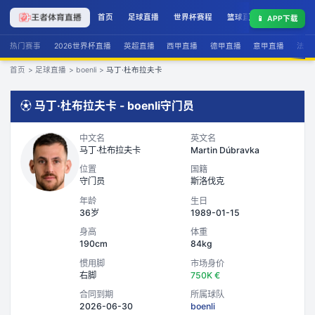
首页
足球直播
世界杯赛程
篮球直播
联赛积分
📱
APP下载
热门赛事
2026世界杯直播
英超直播
西甲直播
德甲直播
意甲直播
法甲
首页
>
足球直播
>
boenli
>
马丁·杜布拉夫卡
⚽
马丁·杜布拉夫卡
-
boenli
守门员
中文名
英文名
马丁·杜布拉夫卡
Martin Dúbravka
位置
国籍
守门员
斯洛伐克
年龄
生日
36岁
1989-01-15
身高
体重
190cm
84kg
惯用脚
市场身价
右脚
750K €
合同到期
所属球队
2026-06-30
boenli