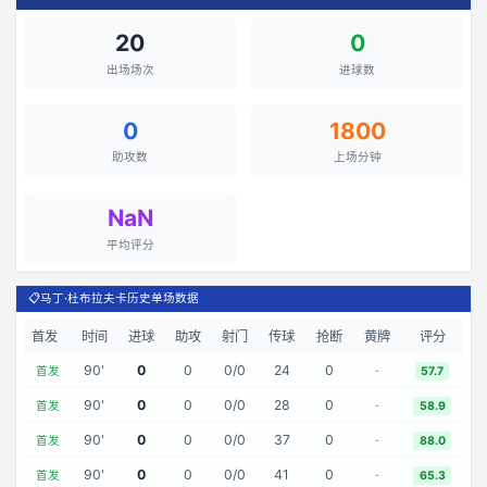
20
0
出场场次
进球数
0
1800
助攻数
上场分钟
NaN
平均评分
📋
马丁·杜布拉夫卡历史单场数据
首发
时间
进球
助攻
射门
传球
抢断
黄牌
评分
90
'
0
0
0
/
0
24
0
-
首发
57.7
90
'
0
0
0
/
0
28
0
-
首发
58.9
90
'
0
0
0
/
0
37
0
-
首发
88.0
90
'
0
0
0
/
0
41
0
-
首发
65.3