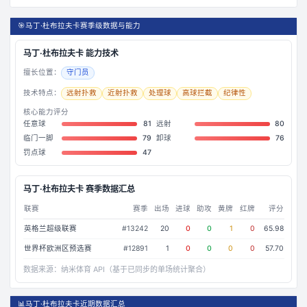
🎯
马丁·杜布拉夫卡赛季级数据与能力
马丁·杜布拉夫卡
能力技术
擅长位置：
守门员
技术特点：
远射扑救
近射扑救
处理球
高球拦截
纪律性
核心能力评分
任意球
81
远射
80
临门一脚
79
卸球
76
罚点球
47
马丁·杜布拉夫卡
赛季数据汇总
联赛
赛季
出场
进球
助攻
黄牌
红牌
评分
英格兰超级联赛
#
13242
20
0
0
1
0
65.98
世界杯欧洲区预选赛
#
12891
1
0
0
0
0
57.70
数据来源：
纳米体育 API（基于已同步的单场统计聚合）
📊
马丁·杜布拉夫卡近期数据汇总