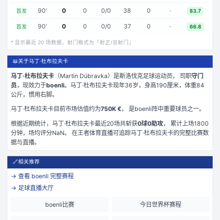
90
'
0
0
0
/
0
38
0
-
首发
83.7
90
'
0
0
0
/
0
37
0
-
首发
66.8
* 显示最近
20
场数据，射门格式为「射正/总射门」
📖
关于马丁·杜布拉夫卡
马丁·杜布拉夫卡
（
Martin Dúbravka
）是
斯洛伐克
足球运动员， 司职
守门
员
，现效力于
boenli
。
马丁·杜布拉夫卡现年36岁
，身高190厘米
，体重84
公斤
，惯用右脚
。
马丁·杜布拉夫卡
目前市场估值约为
750K €
， 是
boenli
阵中重要球员之一。
根据近期统计，
马丁·杜布拉夫卡
最近
20
场共斩获
0
球
0
助攻
， 累计上场
1800
分钟
，场均评分NaN
。 在
王者体育直播
可追踪
马丁·杜布拉夫卡
的完整比赛数
据与直播。
🔗
相关推荐
→ 查看
boenli
完整赛程
→ 足球直播大厅
boenli比赛
今日世界杯赛程