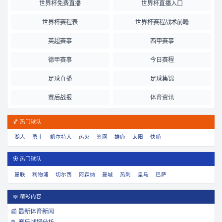
世界杯免费直播
世界杯直播入口
世界杯赛程表
世界杯赛程战术前瞻
英超赛事
西甲赛事
德甲赛事
今日赛程
足球直播
足球集锦
赛后战报
体育资讯
🏀 热门球队
湖人
勇士
凯尔特人
热火
篮网
雄鹿
太阳
快船
⚽ 热门球队
曼联
利物浦
切尔西
阿森纳
曼城
热刺
皇马
巴萨
📖 精彩内容
📰 最新体育新闻