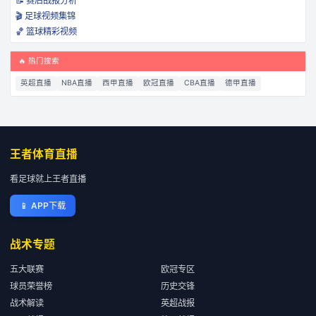
📝 赛后战报分析
🎬 足球视频集锦
🏀 篮球精彩视频
🔥 热门搜索
英超直播
NBA直播
西甲直播
欧冠直播
CBA直播
德甲直播
王者体育直播
看足球就上王者直播
📱
APP下载
战术专题
五大联赛
欧冠专区
球员荣誉榜
历史交锋
战术解读
英超战报