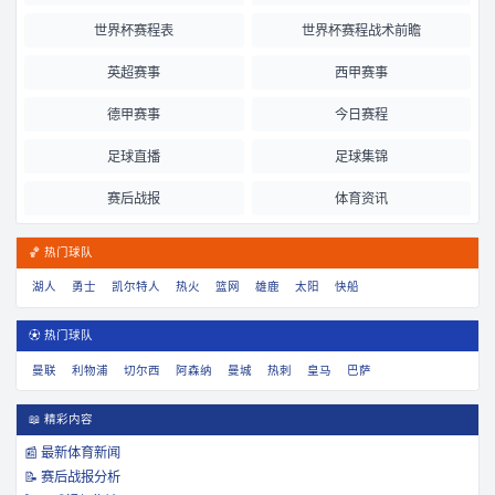
世界杯赛程表
世界杯赛程战术前瞻
英超赛事
西甲赛事
德甲赛事
今日赛程
足球直播
足球集锦
赛后战报
体育资讯
🏀 热门球队
湖人
勇士
凯尔特人
热火
篮网
雄鹿
太阳
快船
⚽ 热门球队
曼联
利物浦
切尔西
阿森纳
曼城
热刺
皇马
巴萨
📖 精彩内容
📰 最新体育新闻
📝 赛后战报分析