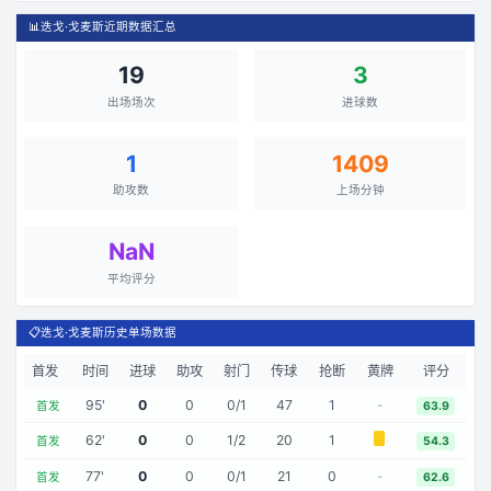
📊
迭戈·戈麦斯近期数据汇总
19
3
出场场次
进球数
1
1409
助攻数
上场分钟
NaN
平均评分
📋
迭戈·戈麦斯历史单场数据
首发
时间
进球
助攻
射门
传球
抢断
黄牌
评分
95
'
0
0
0
/
1
47
1
-
首发
63.9
62
'
0
0
1
/
2
20
1
首发
54.3
77
'
0
0
0
/
1
21
0
-
首发
62.6