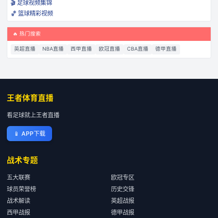
🎬 足球视频集锦
🏀 篮球精彩视频
🔥 热门搜索
英超直播
NBA直播
西甲直播
欧冠直播
CBA直播
德甲直播
王者体育直播
看足球就上王者直播
📱
APP下载
战术专题
五大联赛
欧冠专区
球员荣誉榜
历史交锋
战术解读
英超战报
西甲战报
德甲战报