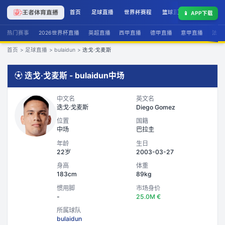
首页
足球直播
世界杯赛程
篮球直播
联赛积分
📱
APP下载
热门赛事
2026世界杯直播
英超直播
西甲直播
德甲直播
意甲直播
法甲
首页
>
足球直播
>
bulaidun
>
迭戈·戈麦斯
⚽
迭戈·戈麦斯
-
bulaidun
中场
中文名
英文名
迭戈·戈麦斯
Diego Gomez
位置
国籍
中场
巴拉圭
年龄
生日
22岁
2003-03-27
身高
体重
183cm
89kg
惯用脚
市场身价
-
25.0M €
所属球队
bulaidun