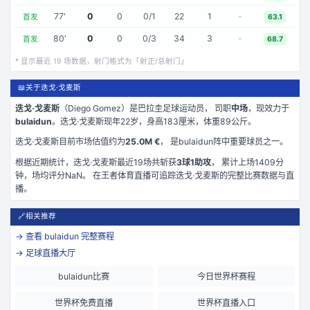
77
'
0
0
0
/
1
22
1
-
首发
63.1
80
'
0
0
0
/
3
34
3
-
首发
68.7
* 显示最近
19
场数据，射门格式为「射正/总射门」
📖
关于迭戈·戈麦斯
迭戈·戈麦斯
（
Diego Gomez
）是
巴拉圭
足球运动员， 司职
中场
，现效力于
bulaidun
。
迭戈·戈麦斯现年22岁
，身高183厘米
，体重89公斤
。
迭戈·戈麦斯
目前市场估值约为
25.0M €
， 是
bulaidun
阵中重要球员之一。
根据近期统计，
迭戈·戈麦斯
最近
19
场共斩获
3
球
1
助攻
， 累计上场
1409
分
钟
，场均评分NaN
。 在
王者体育直播
可追踪
迭戈·戈麦斯
的完整比赛数据与直
播。
🔗
相关推荐
→ 查看
bulaidun
完整赛程
→ 足球直播大厅
bulaidun比赛
今日世界杯赛程
世界杯免费直播
世界杯直播入口