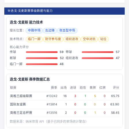
🎯
迭戈·戈麦斯赛季级数据与能力
迭戈·戈麦斯
能力技术
擅长位置：
中路中场
左边锋
攻击型中场
技术特点：
临门一脚
防守参与度
组织进攻
空中对抗
站位
核心能力评分
传球
59
带球
57
断球
52
组织进攻
47
临门一脚
46
迭戈·戈麦斯
赛季数据汇总
联赛
赛季
出场
进球
助攻
黄牌
红牌
评分
英格兰超级联赛
#
13242
16
3
1
5
0
65.75
国际友谊赛
#
13814
1
0
0
0
0
63.90
英格兰足总杯赛
#
13516
2
0
0
1
0
58.45
数据来源：
纳米体育 API（基于已同步的单场统计聚合）