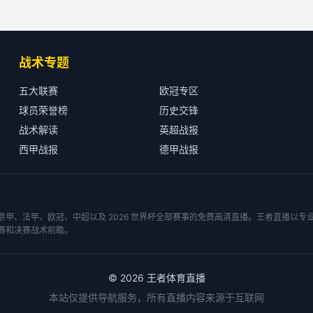
战术专题
五大联赛
欧冠专区
球员荣誉榜
历史交锋
战术解读
英超战报
西甲战报
德甲战报
甲、法甲、欧冠、中超以及 2026 世界杯全部赛事的免费高清直播。王者直播以
赛和决赛战术前瞻。
©
2026
王者体育直播
本站仅提供导航服务，所有直播内容来源于互联网