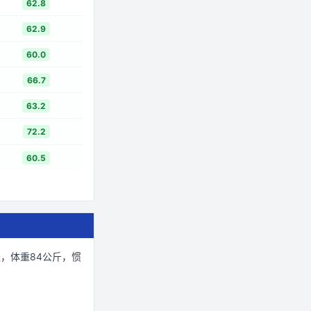
62.8
62.9
60.0
66.7
63.2
72.2
60.5
米
，体重84公斤
，惯