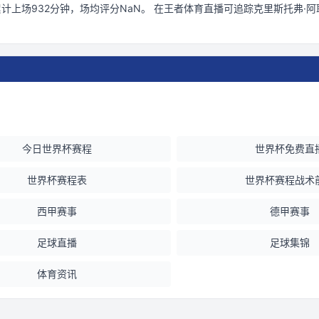
累计上场
932
分钟
，场均评分NaN
。 在
王者体育直播
可追踪
克里斯托弗·阿
今日世界杯赛程
世界杯免费直
世界杯赛程表
世界杯赛程战术
西甲赛事
德甲赛事
足球直播
足球集锦
体育资讯