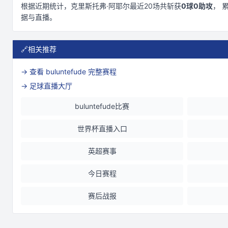
根据近期统计，
克里斯托弗·阿耶尔
最近
20
场共斩获
0
球
0
助攻
， 
据与直播。
🔗
相关推荐
→ 查看
buluntefude
完整赛程
→ 足球直播大厅
buluntefude比赛
世界杯直播入口
英超赛事
今日赛程
赛后战报