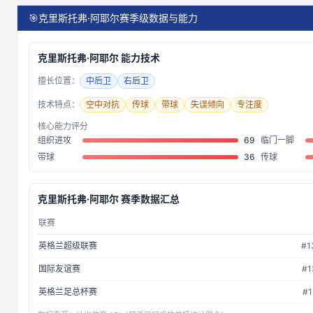
🎯
克里斯托弗·阿耶尔赛季级数据与能力
克里斯托弗·阿耶尔
能力技术
擅长位置：
中后卫
右后卫
技术特点：
空中对抗
传球
带球
失误倾向
专注度
核心能力评分
组织进攻
69
临门一脚
带球
36
传球
克里斯托弗·阿耶尔
赛季数据汇总
联赛
英格兰超级联赛
#
1
国际友谊赛
#
1
英格兰足总杯赛
#
1