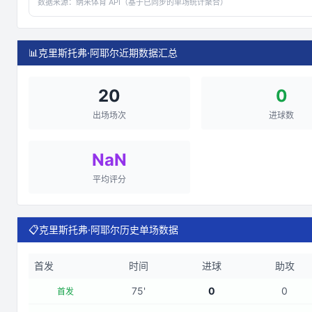
数据来源：
纳米体育 API（基于已同步的单场统计聚合）
📊
克里斯托弗·阿耶尔近期数据汇总
20
0
出场场次
进球数
NaN
平均评分
📋
克里斯托弗·阿耶尔历史单场数据
首发
时间
进球
助攻
75
'
0
0
首发