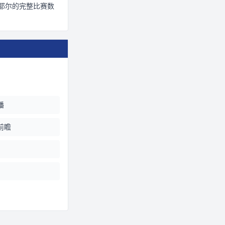
耶尔
的完整比赛数
播
前瞻