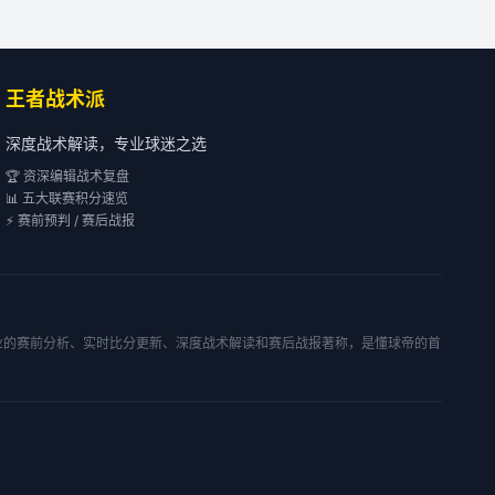
王者战术派
深度战术解读，专业球迷之选
🏆 资深编辑战术复盘
📊 五大联赛积分速览
⚡ 赛前预判 / 赛后战报
专业的赛前分析、实时比分更新、深度战术解读和赛后战报著称，是懂球帝的首