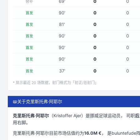
69
'
0
0
替补
90
'
0
0
首发
81
'
0
0
首发
90
'
0
0
首发
90
'
0
0
首发
90
'
0
0
首发
37
'
0
0
首发
* 显示最近
20
场数据，射门格式为「射正/总射门」
📖
关于克里斯托弗·阿耶尔
克里斯托弗·阿耶尔
（
Kristoffer Ajer
）是
挪威
足球运动员， 司职
后
用右脚
。
克里斯托弗·阿耶尔
目前市场估值约为
16.0M €
， 是
buluntefude