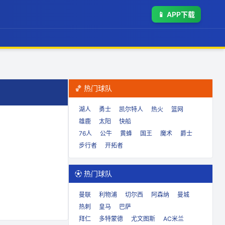
📱
APP下载
🏀 热门球队
湖人
勇士
凯尔特人
热火
篮网
雄鹿
太阳
快船
76人
公牛
黄蜂
国王
魔术
爵士
步行者
开拓者
⚽ 热门球队
曼联
利物浦
切尔西
阿森纳
曼城
热刺
皇马
巴萨
拜仁
多特蒙德
尤文图斯
AC米兰