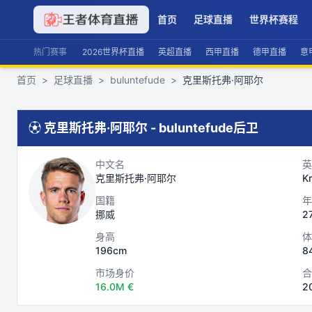
首页
足球直播
世界杯赛程
热门赛事
2026世界杯直播
英超直播
西甲直播
德甲直播
意
首页
>
足球直播
>
buluntefude
>
克里斯托弗·阿耶尔
⚽
克里斯托弗·阿耶尔
-
buluntefude
后卫
中文名
英
克里斯托弗·阿耶尔
Kr
国籍
年
挪威
2
身高
体
196cm
8
市场身价
合
16.0M €
2