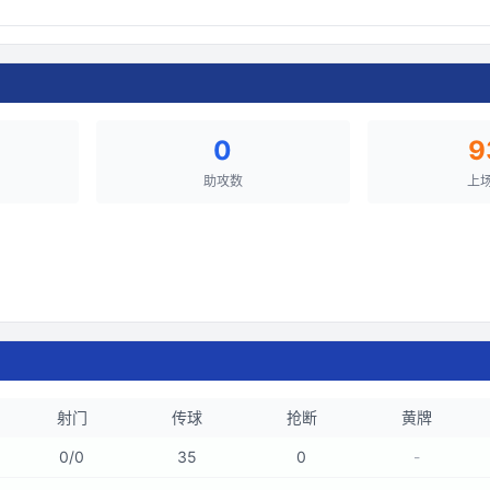
0
9
助攻数
上
射门
传球
抢断
黄牌
0
/
0
35
0
-