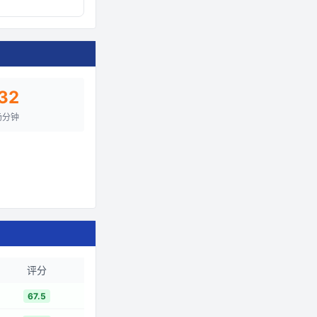
32
场分钟
评分
67.5