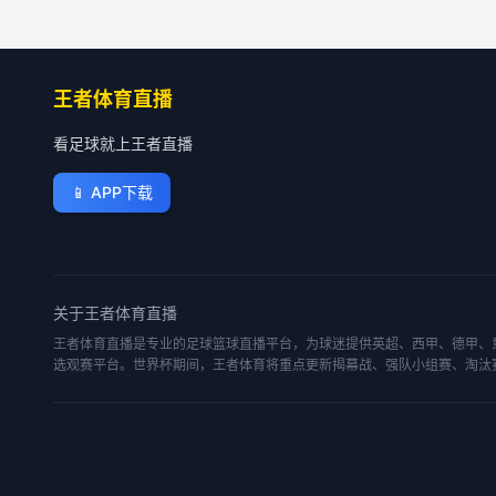
王者体育直播
看足球就上王者直播
📱
APP下载
关于
王者体育直播
王者体育直播是专业的足球篮球直播平台，为球迷提供英超、西甲、德甲、意
选观赛平台。世界杯期间，王者体育将重点更新揭幕战、强队小组赛、淘汰