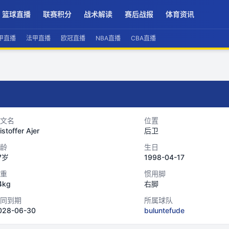
篮球直播
联赛积分
战术解读
赛后战报
体育资讯
甲直播
法甲直播
欧冠直播
NBA直播
CBA直播
文名
位置
istoffer Ajer
后卫
龄
生日
7岁
1998-04-17
重
惯用脚
4kg
右脚
同到期
所属球队
028-06-30
buluntefude