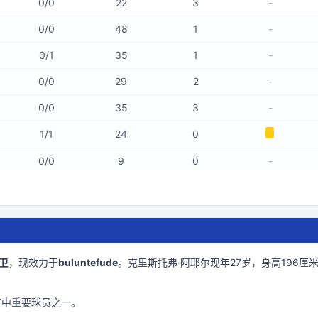
0
/
0
22
3
-
0
/
0
48
1
-
0
/
1
35
1
-
0
/
0
29
2
-
0
/
0
35
3
-
1
/
1
24
0
0
/
0
9
0
-
卫
，现效力于
buluntefude
。
克里斯托弗·阿耶尔现年27岁
，身高196厘
阵中重要球员之一。