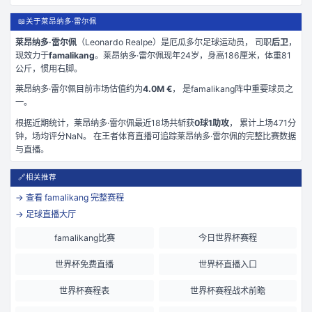
📖
关于莱昂纳多·雷尔佩
莱昂纳多·雷尔佩
（
Leonardo Realpe
）是
厄瓜多尔
足球运动员， 司职
后卫
，
现效力于
famalikang
。
莱昂纳多·雷尔佩现年24岁
，身高186厘米
，体重81
公斤
，惯用右脚
。
莱昂纳多·雷尔佩
目前市场估值约为
4.0M €
， 是
famalikang
阵中重要球员之
一。
根据近期统计，
莱昂纳多·雷尔佩
最近
18
场共斩获
0
球
1
助攻
， 累计上场
471
分
钟
，场均评分NaN
。 在
王者体育直播
可追踪
莱昂纳多·雷尔佩
的完整比赛数据
与直播。
🔗
相关推荐
→ 查看
famalikang
完整赛程
→ 足球直播大厅
famalikang比赛
今日世界杯赛程
世界杯免费直播
世界杯直播入口
世界杯赛程表
世界杯赛程战术前瞻