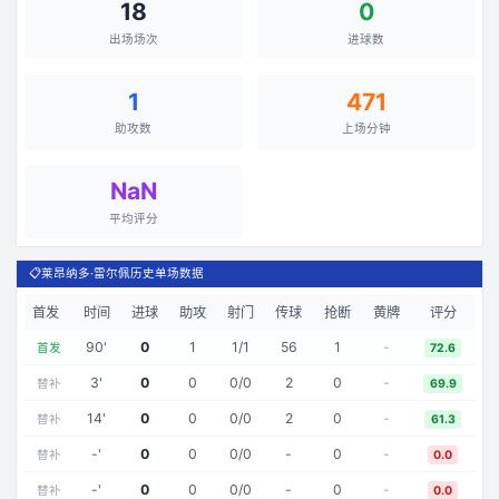
18
0
出场场次
进球数
1
471
助攻数
上场分钟
NaN
平均评分
📋
莱昂纳多·雷尔佩历史单场数据
首发
时间
进球
助攻
射门
传球
抢断
黄牌
评分
90
'
0
1
1
/
1
56
1
-
首发
72.6
3
'
0
0
0
/
0
2
0
-
替补
69.9
14
'
0
0
0
/
0
2
0
-
替补
61.3
-
'
0
0
0
/
0
-
0
-
替补
0.0
-
'
0
0
0
/
0
-
0
-
替补
0.0