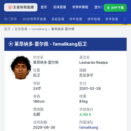
首页
足球直播
世界杯赛程
篮球直播
联赛积分
📱
APP下载
热门赛事
2026世界杯直播
英超直播
西甲直播
德甲直播
意甲直播
法甲
首页
>
足球直播
>
famalikang
>
莱昂纳多·雷尔佩
⚽
莱昂纳多·雷尔佩
-
famalikang
后卫
中文名
英文名
莱昂纳多·雷尔佩
Leonardo Realpe
位置
国籍
后卫
厄瓜多尔
年龄
生日
24岁
2001-02-26
身高
体重
186cm
81kg
惯用脚
市场身价
右脚
4.0M €
合同到期
所属球队
2029-06-30
famalikang