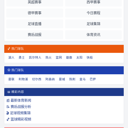
英超赛事
西甲赛事
德甲赛事
今日赛程
足球直播
足球集锦
赛后战报
体育资讯
🏀 热门球队
湖人
勇士
凯尔特人
热火
篮网
雄鹿
太阳
快船
⚽ 热门球队
曼联
利物浦
切尔西
阿森纳
曼城
热刺
皇马
巴萨
📖 精彩内容
📰 最新体育新闻
📝 赛后战报分析
🎬 足球视频集锦
🏀 篮球精彩视频