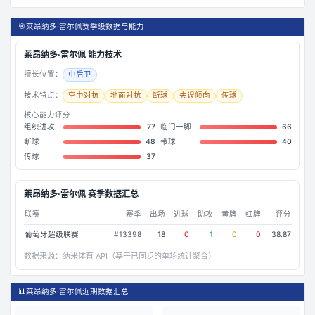
🎯
莱昂纳多·雷尔佩赛季级数据与能力
莱昂纳多·雷尔佩
能力技术
擅长位置：
中后卫
技术特点：
空中对抗
地面对抗
断球
失误倾向
传球
核心能力评分
组织进攻
77
临门一脚
66
断球
48
带球
40
传球
37
莱昂纳多·雷尔佩
赛季数据汇总
联赛
赛季
出场
进球
助攻
黄牌
红牌
评分
葡萄牙超级联赛
#
13398
18
0
1
0
0
38.87
数据来源：
纳米体育 API（基于已同步的单场统计聚合）
📊
莱昂纳多·雷尔佩近期数据汇总