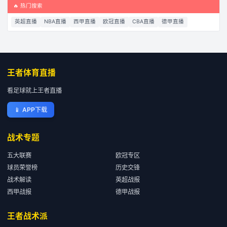
🔥 热门搜索
英超直播
NBA直播
西甲直播
欧冠直播
CBA直播
德甲直播
王者体育直播
看足球就上王者直播
📱
APP下载
战术专题
五大联赛
欧冠专区
球员荣誉榜
历史交锋
战术解读
英超战报
西甲战报
德甲战报
王者战术派