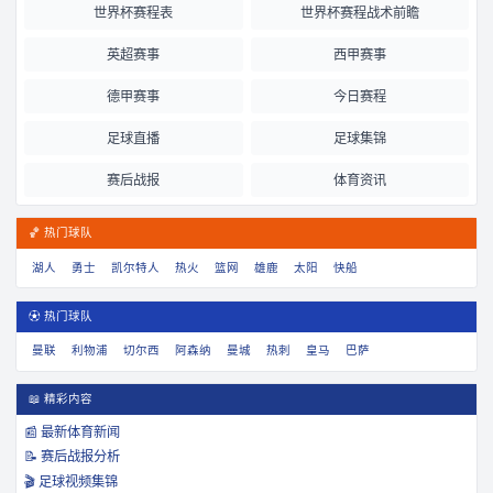
世界杯赛程表
世界杯赛程战术前瞻
英超赛事
西甲赛事
德甲赛事
今日赛程
足球直播
足球集锦
赛后战报
体育资讯
🏀 热门球队
湖人
勇士
凯尔特人
热火
篮网
雄鹿
太阳
快船
⚽ 热门球队
曼联
利物浦
切尔西
阿森纳
曼城
热刺
皇马
巴萨
📖 精彩内容
📰 最新体育新闻
📝 赛后战报分析
🎬 足球视频集锦