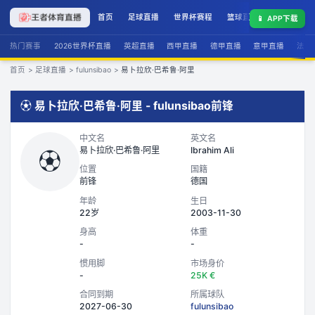
首页
足球直播
世界杯赛程
篮球直播
联赛积分
📱
APP下载
热门赛事
2026世界杯直播
英超直播
西甲直播
德甲直播
意甲直播
法甲
首页
>
足球直播
>
fulunsibao
>
易卜拉欣·巴希鲁·阿里
⚽
易卜拉欣·巴希鲁·阿里
-
fulunsibao
前锋
中文名
英文名
易卜拉欣·巴希鲁·阿里
Ibrahim Ali
⚽
位置
国籍
前锋
德国
年龄
生日
22岁
2003-11-30
身高
体重
-
-
惯用脚
市场身价
-
25K €
合同到期
所属球队
2027-06-30
fulunsibao