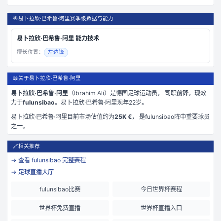
🎯
易卜拉欣·巴希鲁·阿里赛季级数据与能力
易卜拉欣·巴希鲁·阿里
能力技术
擅长位置：
左边锋
📖
关于易卜拉欣·巴希鲁·阿里
易卜拉欣·巴希鲁·阿里
（
Ibrahim Ali
）是
德国
足球运动员， 司职
前锋
，现效
力于
fulunsibao
。
易卜拉欣·巴希鲁·阿里现年22岁
。
易卜拉欣·巴希鲁·阿里
目前市场估值约为
25K €
， 是
fulunsibao
阵中重要球员
之一。
🔗
相关推荐
→ 查看
fulunsibao
完整赛程
→ 足球直播大厅
fulunsibao比赛
今日世界杯赛程
世界杯免费直播
世界杯直播入口