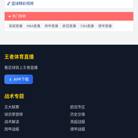
🏀 篮球精彩视频
🔥 热门搜索
英超直播
NBA直播
西甲直播
欧冠直播
CBA直播
德甲直播
王者体育直播
看足球就上王者直播
📱
APP下载
战术专题
五大联赛
欧冠专区
球员荣誉榜
历史交锋
战术解读
英超战报
西甲战报
德甲战报