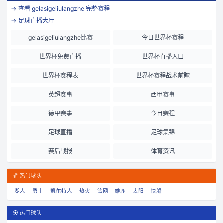
→ 查看
gelasigeliulangzhe
完整赛程
→ 足球直播大厅
gelasigeliulangzhe比赛
今日世界杯赛程
世界杯免费直播
世界杯直播入口
世界杯赛程表
世界杯赛程战术前瞻
英超赛事
西甲赛事
德甲赛事
今日赛程
足球直播
足球集锦
赛后战报
体育资讯
🏀 热门球队
湖人
勇士
凯尔特人
热火
篮网
雄鹿
太阳
快船
⚽ 热门球队