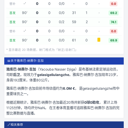
-
'
0
0
0
/
0
-
0
-
替补
0.0
90
'
0
0
0
/
0
31
1
-
首发
69.2
90
'
0
0
0
/
2
59
2
-
首发
74.1
-
'
0
0
0
/
0
-
0
-
替补
0.0
90
'
0
0
0
/
0
61
0
首发
69.9
* 显示最近
20
场数据，射门格式为「射正/总射门」
📖
关于雅库巴·纳赛尔·吉加
雅库巴·纳赛尔·吉加
（
Yacouba Nasser Djiga
）是
布基纳法索
足球运动员，
司职
后卫
，现效力于
gelasigeliulangzhe
。
雅库巴·纳赛尔·吉加现年23岁
，
身高192厘米
，体重80公斤
。
雅库巴·纳赛尔·吉加
目前市场估值约为
6.0M €
， 是
gelasigeliulangzhe
阵中
重要球员之一。
根据近期统计，
雅库巴·纳赛尔·吉加
最近
20
场共斩获
0
球
0
助攻
， 累计上场
1125
分钟
，场均评分NaN
。 在
王者体育直播
可追踪
雅库巴·纳赛尔·吉加
的完
整比赛数据与直播。
🔗
相关推荐