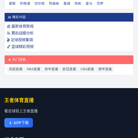
曼联
利物浦
切尔西
阿森纳
曼城
热刺
皇马
巴萨
📖 精彩内容
📰 最新体育新闻
📝 赛后战报分析
🎬 足球视频集锦
🏀 篮球精彩视频
🔥 热门搜索
英超直播
NBA直播
西甲直播
欧冠直播
CBA直播
德甲直播
王者体育直播
看足球就上王者直播
📱
APP下载