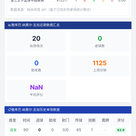
波兰女子篮球甲级联赛
#
12277
1
0
0
0
0
0.00
数据来源：
纳米体育 API（基于已同步的单场统计聚合）
📊
雅库巴·纳赛尔·吉加近期数据汇总
20
0
出场场次
进球数
0
1125
助攻数
上场分钟
NaN
平均评分
📋
雅库巴·纳赛尔·吉加历史单场数据
首发
时间
进球
助攻
射门
传球
抢断
黄牌
评分
90
'
0
0
0
/
0
65
1
-
首发
63.9