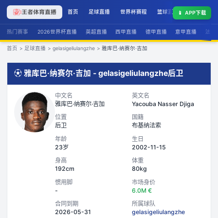
首页
足球直播
世界杯赛程
篮球直播
联赛积分
📱
APP下载
热门赛事
2026世界杯直播
英超直播
西甲直播
德甲直播
意甲直播
法甲
首页
>
足球直播
>
gelasigeliulangzhe
>
雅库巴·纳赛尔·吉加
⚽
雅库巴·纳赛尔·吉加
-
gelasigeliulangzhe
后卫
中文名
英文名
雅库巴·纳赛尔·吉加
Yacouba Nasser Djiga
位置
国籍
后卫
布基纳法索
年龄
生日
23岁
2002-11-15
身高
体重
192cm
80kg
惯用脚
市场身价
-
6.0M €
合同到期
所属球队
2026-05-31
gelasigeliulangzhe