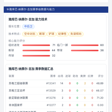
🎯
雅库巴·纳赛尔·吉加赛季级数据与能力
雅库巴·纳赛尔·吉加
能力技术
擅长位置：
中后卫
技术特点：
空中对抗
断球
铲球
纪律性
失误倾向
核心能力评分
组织进攻
71
临门一脚
60
断球
44
带球
36
传球
32
雅库巴·纳赛尔·吉加
赛季数据汇总
联赛
赛季
出场
进球
助攻
黄牌
红牌
评分
苏格兰超级联赛
#
13341
14
0
0
2
0
48.89
苏格兰足总杯
#
13529
3
0
0
0
0
46.07
欧足联欧洲联赛
#
13276
2
0
0
0
0
71.20
非洲国家杯
#
12277
2
0
0
0
0
0.00