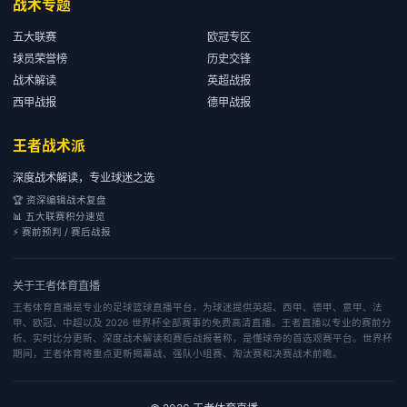
战术专题
五大联赛
欧冠专区
球员荣誉榜
历史交锋
战术解读
英超战报
西甲战报
德甲战报
王者战术派
深度战术解读，专业球迷之选
🏆 资深编辑战术复盘
📊 五大联赛积分速览
⚡ 赛前预判 / 赛后战报
关于
王者体育直播
王者体育直播是专业的足球篮球直播平台，为球迷提供英超、西甲、德甲、意甲、法
甲、欧冠、中超以及 2026 世界杯全部赛事的免费高清直播。王者直播以专业的赛前分
析、实时比分更新、深度战术解读和赛后战报著称，是懂球帝的首选观赛平台。世界杯
期间，王者体育将重点更新揭幕战、强队小组赛、淘汰赛和决赛战术前瞻。