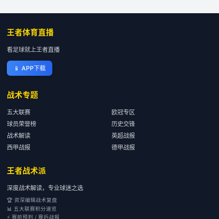
王者体育直播
看足球就上王者直播
📱
APP下载
战术专题
五大联赛
欧冠专区
球员荣誉榜
历史交锋
战术解读
英超战报
西甲战报
德甲战报
王者战术派
深度战术解读，专业球迷之选
🏆 资深编辑战术复盘
📊 五大联赛积分速览
⚡ 赛前预判 / 赛后战报