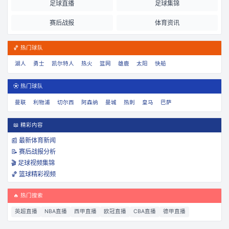
足球直播
足球集锦
赛后战报
体育资讯
🏀 热门球队
湖人
勇士
凯尔特人
热火
篮网
雄鹿
太阳
快船
⚽ 热门球队
曼联
利物浦
切尔西
阿森纳
曼城
热刺
皇马
巴萨
📖 精彩内容
📰 最新体育新闻
📝 赛后战报分析
🎬 足球视频集锦
🏀 篮球精彩视频
🔥 热门搜索
英超直播
NBA直播
西甲直播
欧冠直播
CBA直播
德甲直播