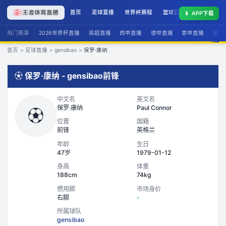
首页
足球直播
世界杯赛程
篮球直播
联赛积分
📱
APP下载
热门赛事
2026世界杯直播
英超直播
西甲直播
德甲直播
意甲直播
法甲
首页
>
足球直播
>
gensibao
>
保罗·康纳
⚽
保罗·康纳
-
gensibao
前锋
中文名
英文名
保罗·康纳
Paul Connor
⚽
位置
国籍
前锋
英格兰
年龄
生日
47岁
1979-01-12
身高
体重
188cm
74kg
惯用脚
市场身价
右脚
-
所属球队
gensibao