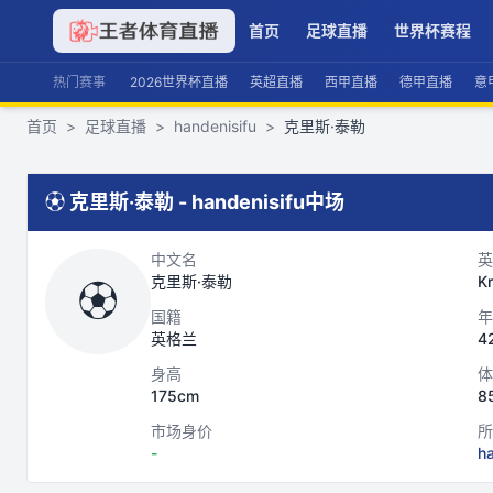
首页
足球直播
世界杯赛程
热门赛事
2026世界杯直播
英超直播
西甲直播
德甲直播
意
首页
>
足球直播
>
handenisifu
>
克里斯·泰勒
⚽
克里斯·泰勒
-
handenisifu
中场
中文名
英
克里斯·泰勒
Kr
⚽
国籍
年
英格兰
4
身高
体
175cm
8
市场身价
所
-
ha