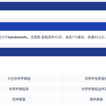
效力于
handenisifu
。
克里斯·泰勒现年42岁
，身高175厘米
，体重85公斤
今日世界杯赛程
世界杯免费直
世界杯赛程表
世界杯赛程战术
西甲赛事
德甲赛事