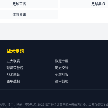
足球直播
足球集锦
体育资讯
战术专题
五大联赛
欧冠专区
球员荣誉榜
历史交锋
战术解读
英超战报
西甲战报
德甲战报
甲、法甲、欧冠、中超以及 2026 世界杯全部赛事的免费高清直播。王者直播以