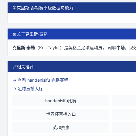
🎯
克里斯·泰勒赛季级数据与能力
📖
关于克里斯·泰勒
克里斯·泰勒
（
Kris Taylor
）是
英格兰
足球运动员， 司职
中场
，现
🔗
相关推荐
→ 查看
handenisifu
完整赛程
→ 足球直播大厅
handenisifu比赛
世界杯直播入口
英超赛事