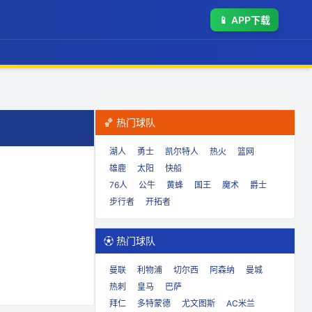
📱
APP下载
🏀 热门球队
湖人
勇士
凯尔特人
热火
篮网
雄鹿
太阳
快船
76人
公牛
黄蜂
国王
魔术
爵士
步行者
开拓者
⚽ 热门球队
曼联
利物浦
切尔西
阿森纳
曼城
热刺
皇马
巴萨
拜仁
多特蒙德
尤文图斯
AC米兰