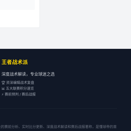
王者战术派
深度战术解读，专业球迷之选
🏆 资深编辑战术复盘
📊 五大联赛积分速览
⚡ 赛前预判 / 赛后战报
专业的赛前分析、实时比分更新、深度战术解读和赛后战报著称，是懂球帝的首