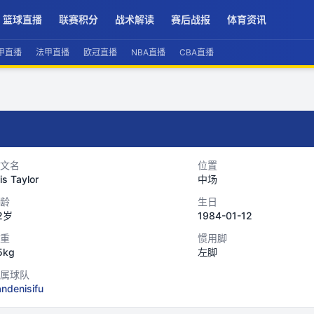
篮球直播
联赛积分
战术解读
赛后战报
体育资讯
甲直播
法甲直播
欧冠直播
NBA直播
CBA直播
文名
位置
is Taylor
中场
龄
生日
2岁
1984-01-12
重
惯用脚
5kg
左脚
属球队
ndenisifu