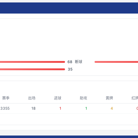
68
断球
35
赛季
出场
进球
助攻
黄牌
红
13355
18
1
1
4