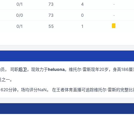
0
/
1
73
4
-
0
/
0
73
0
-
0
/
1
55
1
员， 司职
后卫
，现效力于
heluona
。
维托尔·雷斯现年20岁
，身高186厘
员之一。
1620
分钟
，场均评分NaN
。 在
王者体育直播
可追踪
维托尔·雷斯
的完整比