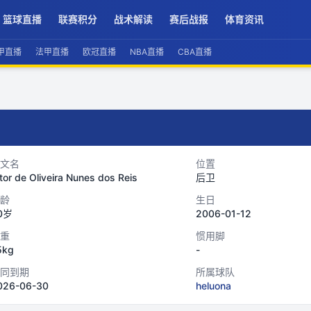
篮球直播
联赛积分
战术解读
赛后战报
体育资讯
甲直播
法甲直播
欧冠直播
NBA直播
CBA直播
文名
位置
tor de Oliveira Nunes dos Reis
后卫
龄
生日
0岁
2006-01-12
重
惯用脚
5kg
-
同到期
所属球队
026-06-30
heluona