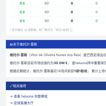
90
'
0
0
首发
90
'
0
0
首发
90
'
0
0
首发
* 显示最近
18
场数据，射门格式为「射正/总射门」
📖
关于维托尔·雷斯
维托尔·雷斯
（
Vitor de Oliveira Nunes dos Reis
）是
巴西
足球运动
维托尔·雷斯
目前市场估值约为
30.0M €
， 是
heluona
阵中重要球
根据近期统计，
维托尔·雷斯
最近
18
场共斩获
1
球
1
助攻
， 累计上场
🔗
相关推荐
→ 查看
heluona
完整赛程
→ 足球直播大厅