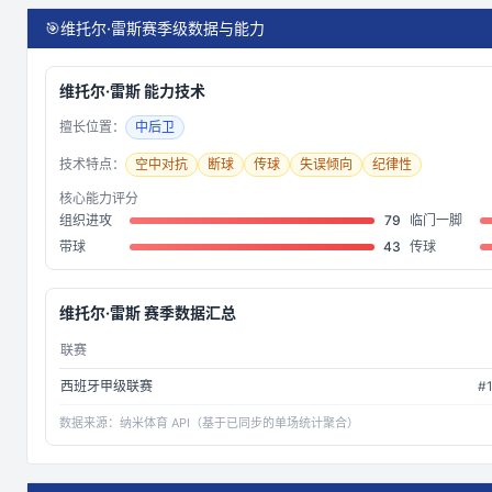
🎯
维托尔·雷斯赛季级数据与能力
维托尔·雷斯
能力技术
擅长位置：
中后卫
技术特点：
空中对抗
断球
传球
失误倾向
纪律性
核心能力评分
组织进攻
79
临门一脚
带球
43
传球
维托尔·雷斯
赛季数据汇总
联赛
西班牙甲级联赛
#
数据来源：
纳米体育 API（基于已同步的单场统计聚合）