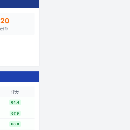
620
场分钟
评分
64.4
67.9
66.8