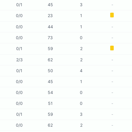
0
/
1
45
3
-
0
/
0
23
1
0
/
0
44
1
-
0
/
0
73
0
-
0
/
1
59
2
2
/
3
62
2
-
0
/
1
50
4
-
0
/
0
45
1
-
0
/
0
54
0
-
0
/
0
51
0
-
0
/
1
59
3
-
0
/
0
62
2
-