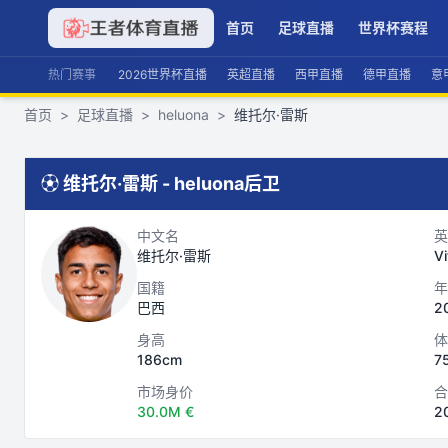
首页
足球直播
世界杯赛程
热门赛事
2026世界杯直播
英超直播
西甲直播
德甲直播
意
首页
>
足球直播
>
heluona
>
维托尔·雷斯
⚽
维托尔·雷斯
-
heluona
后卫
中文名
英
维托尔·雷斯
Vi
国籍
年
巴西
2
身高
体
186cm
7
市场身价
合
30.0M €
2