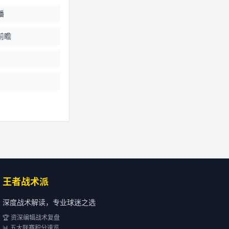
播
前瞻
王者战术派
深度战术解读，专业球迷之选
🏆 资深编辑战术复盘
📊 五大联赛积分速览