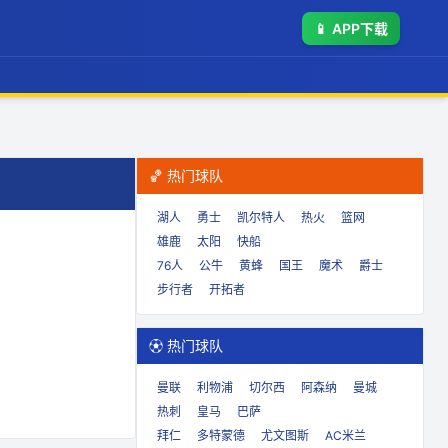
📱
APP下载
🏀 热门球队
湖人
勇士
凯尔特人
热火
篮网
雄鹿
太阳
快船
76人
公牛
黄蜂
国王
魔术
爵士
步行者
开拓者
⚽ 热门球队
曼联
利物浦
切尔西
阿森纳
曼城
热刺
皇马
巴萨
拜仁
多特蒙德
尤文图斯
AC米兰