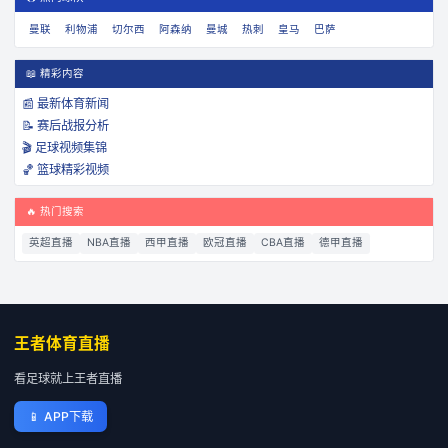
曼联
利物浦
切尔西
阿森纳
曼城
热刺
皇马
巴萨
📖 精彩内容
📰 最新体育新闻
📝 赛后战报分析
🎬 足球视频集锦
🏀 篮球精彩视频
🔥 热门搜索
英超直播
NBA直播
西甲直播
欧冠直播
CBA直播
德甲直播
王者体育直播
看足球就上王者直播
📱
APP下载