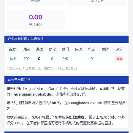
助攻数
上场分钟
0.00
平均评分
📋
米格利托历史单场数据
首发
时间
进球
助攻
射门
传球
抢断
黄牌
评分
70
'
0
0
0
/
0
-
0
-
首发
0.0
* 显示最近
1
场数据，射门格式为「射正/总射门」
📖
关于米格利托
米格利托
（
Miguel Martín García
）是
西班牙
足球运动员， 司职
后卫
，现效
力于
huangjiamaluokabdui
。
米格利托现年25岁
。
米格利托
目前市场估值约为
50K €
， 是
huangjiamaluokabdui
阵中重要球员
之一。
根据近期统计，
米格利托
最近
1
场共斩获
0
球
0
助攻
， 累计上场
70
分钟
，场均
评分0.00
。 在
王者体育直播
可追踪
米格利托
的完整比赛数据与直播。