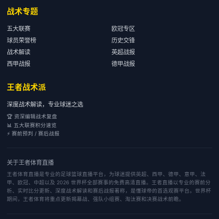
战术专题
五大联赛
欧冠专区
球员荣誉榜
历史交锋
战术解读
英超战报
西甲战报
德甲战报
王者战术派
深度战术解读，专业球迷之选
🏆 资深编辑战术复盘
📊 五大联赛积分速览
⚡ 赛前预判 / 赛后战报
关于
王者体育直播
王者体育直播是专业的足球篮球直播平台，为球迷提供英超、西甲、德甲、意甲、法
甲、欧冠、中超以及 2026 世界杯全部赛事的免费高清直播。王者直播以专业的赛前分
析、实时比分更新、深度战术解读和赛后战报著称，是懂球帝的首选观赛平台。世界杯
期间，王者体育将重点更新揭幕战、强队小组赛、淘汰赛和决赛战术前瞻。