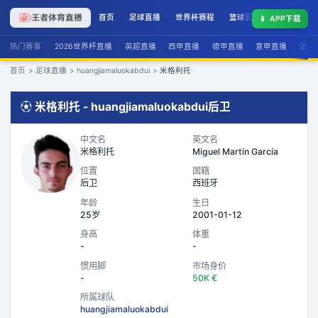
首页
足球直播
世界杯赛程
篮球直播
联赛积分
📱
APP下载
热门赛事
2026世界杯直播
英超直播
西甲直播
德甲直播
意甲直播
法甲
首页
>
足球直播
>
huangjiamaluokabdui
>
米格利托
⚽
米格利托
-
huangjiamaluokabdui
后卫
中文名
英文名
米格利托
Miguel Martín García
位置
国籍
后卫
西班牙
年龄
生日
25岁
2001-01-12
身高
体重
-
-
惯用脚
市场身价
-
50K €
所属球队
huangjiamaluokabdui