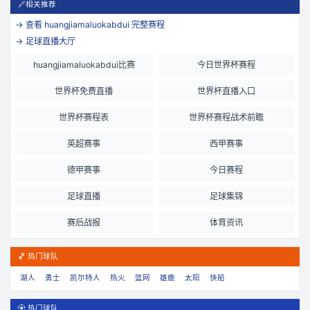
🔗
相关推荐
→ 查看
huangjiamaluokabdui
完整赛程
→ 足球直播大厅
huangjiamaluokabdui比赛
今日世界杯赛程
世界杯免费直播
世界杯直播入口
世界杯赛程表
世界杯赛程战术前瞻
英超赛事
西甲赛事
德甲赛事
今日赛程
足球直播
足球集锦
赛后战报
体育资讯
🏀 热门球队
湖人
勇士
凯尔特人
热火
篮网
雄鹿
太阳
快船
⚽ 热门球队