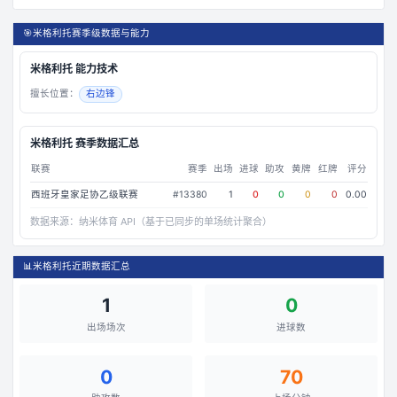
🎯
米格利托赛季级数据与能力
米格利托
能力技术
擅长位置：
右边锋
米格利托
赛季数据汇总
联赛
赛季
出场
进球
助攻
黄牌
红牌
评分
西班牙皇家足协乙级联赛
#
13380
1
0
0
0
0
0.00
数据来源：
纳米体育 API（基于已同步的单场统计聚合）
📊
米格利托近期数据汇总
1
0
出场场次
进球数
0
70