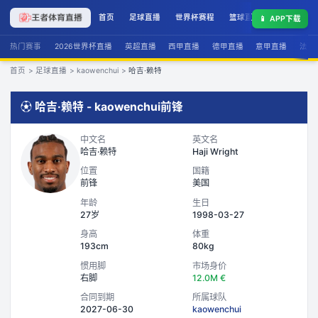
首页
足球直播
世界杯赛程
篮球直播
联赛积分
📱
APP下载
热门赛事
2026世界杯直播
英超直播
西甲直播
德甲直播
意甲直播
法甲
首页
>
足球直播
>
kaowenchui
>
哈吉·赖特
⚽
哈吉·赖特
-
kaowenchui
前锋
中文名
英文名
哈吉·赖特
Haji Wright
位置
国籍
前锋
美国
年龄
生日
27岁
1998-03-27
身高
体重
193cm
80kg
惯用脚
市场身价
右脚
12.0M €
合同到期
所属球队
2027-06-30
kaowenchui