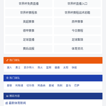
世界杯免费直播
世界杯直播入口
世界杯赛程表
世界杯赛程战术前瞻
英超赛事
西甲赛事
德甲赛事
今日赛程
足球直播
足球集锦
赛后战报
体育资讯
🏀 热门球队
湖人
勇士
凯尔特人
热火
篮网
雄鹿
太阳
快船
⚽ 热门球队
曼联
利物浦
切尔西
阿森纳
曼城
热刺
皇马
巴萨
📖 精彩内容
📰 最新体育新闻