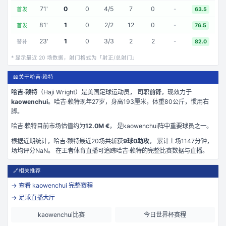
71
'
0
0
4
/
5
7
0
-
首发
63.5
81
'
1
0
2
/
2
12
0
-
首发
76.5
23
'
1
0
3
/
3
2
2
-
替补
82.0
* 显示最近
20
场数据，射门格式为「射正/总射门」
📖
关于哈吉·赖特
哈吉·赖特
（
Haji Wright
）是
美国
足球运动员， 司职
前锋
，现效力于
kaowenchui
。
哈吉·赖特现年27岁
，身高193厘米
，体重80公斤
，惯用右
脚
。
哈吉·赖特
目前市场估值约为
12.0M €
， 是
kaowenchui
阵中重要球员之一。
根据近期统计，
哈吉·赖特
最近
20
场共斩获
9
球
0
助攻
， 累计上场
1147
分钟
，
场均评分NaN
。 在
王者体育直播
可追踪
哈吉·赖特
的完整比赛数据与直播。
🔗
相关推荐
→ 查看
kaowenchui
完整赛程
→ 足球直播大厅
kaowenchui比赛
今日世界杯赛程