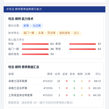
🎯
哈吉·赖特赛季级数据与能力
哈吉·赖特
能力技术
擅长位置：
前锋
左边锋
技术特点：
临门一脚
头球
罚点球
组织进攻
过人
核心能力评分
传球
63
断球
47
临门一脚
46
带球
43
组织进攻
33
哈吉·赖特
赛季数据汇总
联赛
赛季
出场
进球
助攻
黄牌
红牌
评分
英格兰冠军联赛
#
13302
22
9
0
0
0
66.12
英格兰足总杯赛
#
13516
1
0
0
0
0
60.00
土耳其篮球全明星赛
#
13302
2
0
0
0
0
64.30
数据来源：
纳米体育 API（基于已同步的单场统计聚合）