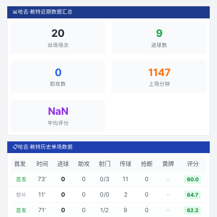
📊
哈吉·赖特近期数据汇总
20
9
出场场次
进球数
0
1147
助攻数
上场分钟
NaN
平均评分
📋
哈吉·赖特历史单场数据
首发
时间
进球
助攻
射门
传球
抢断
黄牌
评分
73
'
0
0
0
/
3
11
0
-
首发
60.0
11
'
0
0
0
/
0
2
0
-
替补
64.7
71
'
0
0
1
/
2
9
0
-
首发
62.2