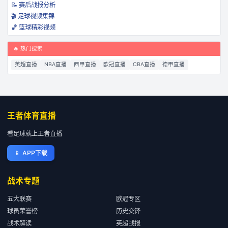
📝 赛后战报分析
🎬 足球视频集锦
🏀 篮球精彩视频
🔥 热门搜索
英超直播
NBA直播
西甲直播
欧冠直播
CBA直播
德甲直播
王者体育直播
看足球就上王者直播
📱
APP下载
战术专题
五大联赛
欧冠专区
球员荣誉榜
历史交锋
战术解读
英超战报