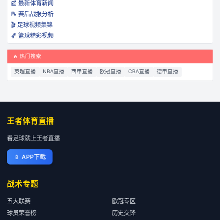
📰 最新体育新闻
📝 赛后战报分析
🎬 足球视频集锦
🏀 篮球精彩视频
🔥 热门搜索
英超直播
NBA直播
西甲直播
欧冠直播
CBA直播
德甲直播
王者体育直播
看足球就上王者直播
📱
APP下载
战术专题
五大联赛
欧冠专区
球员荣誉榜
历史交锋