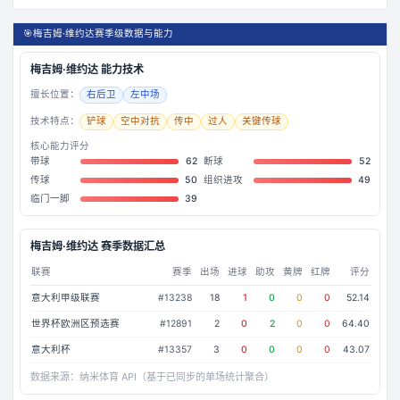
🎯
梅吉姆·维约达赛季级数据与能力
梅吉姆·维约达
能力技术
擅长位置：
右后卫
左中场
技术特点：
铲球
空中对抗
传中
过人
关键传球
核心能力评分
带球
62
断球
52
传球
50
组织进攻
49
临门一脚
39
梅吉姆·维约达
赛季数据汇总
联赛
赛季
出场
进球
助攻
黄牌
红牌
评分
意大利甲级联赛
#
13238
18
1
0
0
0
52.14
世界杯欧洲区预选赛
#
12891
2
0
2
0
0
64.40
意大利杯
#
13357
3
0
0
0
0
43.07
数据来源：
纳米体育 API（基于已同步的单场统计聚合）