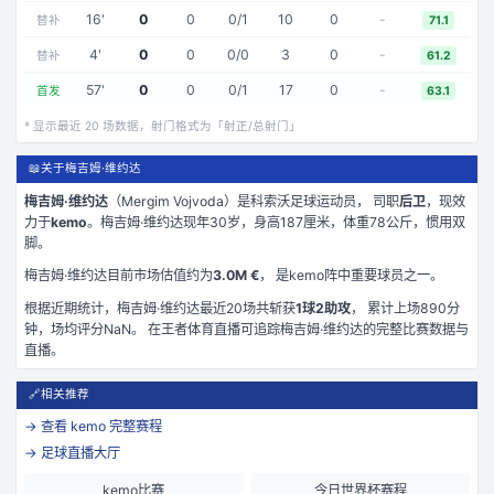
16
'
0
0
0
/
1
10
0
-
替补
71.1
4
'
0
0
0
/
0
3
0
-
替补
61.2
57
'
0
0
0
/
1
17
0
-
首发
63.1
* 显示最近
20
场数据，射门格式为「射正/总射门」
📖
关于梅吉姆·维约达
梅吉姆·维约达
（
Mergim Vojvoda
）是
科索沃
足球运动员， 司职
后卫
，现效
力于
kemo
。
梅吉姆·维约达现年30岁
，身高187厘米
，体重78公斤
，惯用双
脚
。
梅吉姆·维约达
目前市场估值约为
3.0M €
， 是
kemo
阵中重要球员之一。
根据近期统计，
梅吉姆·维约达
最近
20
场共斩获
1
球
2
助攻
， 累计上场
890
分
钟
，场均评分NaN
。 在
王者体育直播
可追踪
梅吉姆·维约达
的完整比赛数据与
直播。
🔗
相关推荐
→ 查看
kemo
完整赛程
→ 足球直播大厅
kemo比赛
今日世界杯赛程