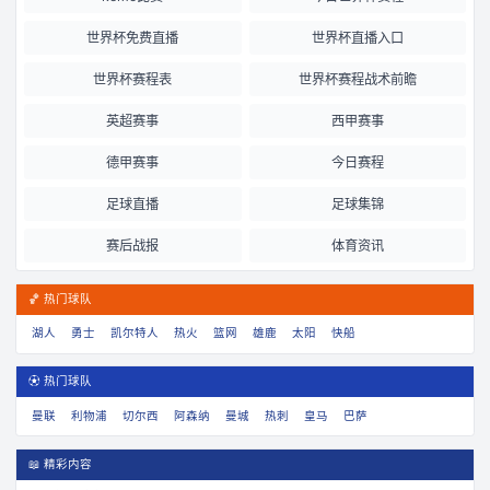
世界杯免费直播
世界杯直播入口
世界杯赛程表
世界杯赛程战术前瞻
英超赛事
西甲赛事
德甲赛事
今日赛程
足球直播
足球集锦
赛后战报
体育资讯
🏀 热门球队
湖人
勇士
凯尔特人
热火
篮网
雄鹿
太阳
快船
⚽ 热门球队
曼联
利物浦
切尔西
阿森纳
曼城
热刺
皇马
巴萨
📖 精彩内容