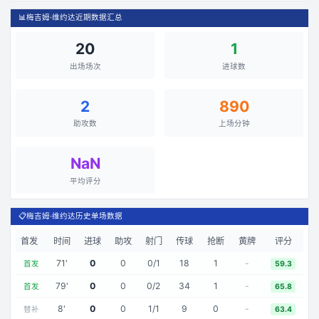
📊
梅吉姆·维约达近期数据汇总
20
1
出场场次
进球数
2
890
助攻数
上场分钟
NaN
平均评分
📋
梅吉姆·维约达历史单场数据
首发
时间
进球
助攻
射门
传球
抢断
黄牌
评分
71
'
0
0
0
/
1
18
1
-
首发
59.3
79
'
0
0
0
/
2
34
1
-
首发
65.8
8
'
0
0
1
/
1
9
0
-
替补
63.4