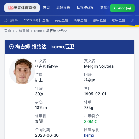
首页
足球直播
世界杯赛程
篮球直播
联赛积分
📱
APP下载
热门赛事
2026世界杯直播
英超直播
西甲直播
德甲直播
意甲直播
法甲
首页
>
足球直播
>
kemo
>
梅吉姆·维约达
⚽
梅吉姆·维约达
-
kemo
后卫
中文名
英文名
梅吉姆·维约达
Mergim Vojvoda
位置
国籍
后卫
科索沃
年龄
生日
30岁
1995-02-01
身高
体重
187cm
78kg
惯用脚
市场身价
双脚
3.0M €
合同到期
所属球队
2028-06-30
kemo