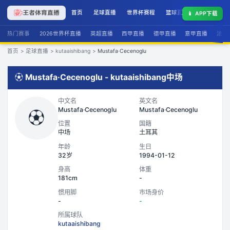
首页
足球直播
世界杯赛程
篮球直播
联赛积分
📱
APP下载
热门赛事
2026世界杯直播
英超直播
西甲直播
德甲直播
意甲直播
法甲
首页
>
足球直播
>
kutaaishibang
>
Mustafa·Cecenoglu
⚽
Mustafa·Cecenoglu
-
kutaaishibang
中场
中文名
英文名
Mustafa·Cecenoglu
Mustafa·Cecenoglu
⚽
位置
国籍
中场
土耳其
年龄
生日
32岁
1994-01-12
身高
体重
181cm
-
惯用脚
市场身价
-
-
所属球队
kutaaishibang