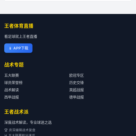
王者体育直播
看足球就上王者直播
📱
APP下载
战术专题
五大联赛
欧冠专区
球员荣誉榜
历史交锋
战术解读
英超战报
西甲战报
德甲战报
王者战术派
深度战术解读，专业球迷之选
🏆 资深编辑战术复盘
📊 五大联赛积分速览