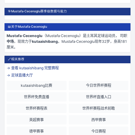
🎯
Mustafa·Cecenoglu赛季级数据与能力
📖
关于Mustafa·Cecenoglu
Mustafa·Cecenoglu
（
Mustafa·Cecenoglu
）是
土耳其
足球运动员， 司职
中场
，现效力于
kutaaishibang
。
Mustafa·Cecenoglu现年32岁
，身高181
厘米
。
🔗
相关推荐
→ 查看
kutaaishibang
完整赛程
→ 足球直播大厅
kutaaishibang比赛
今日世界杯赛程
世界杯免费直播
世界杯直播入口
世界杯赛程表
世界杯赛程战术前瞻
英超赛事
西甲赛事
德甲赛事
今日赛程