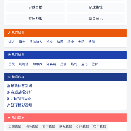
足球直播
足球集锦
赛后战报
体育资讯
🏀 热门球队
湖人
勇士
凯尔特人
热火
篮网
雄鹿
太阳
快船
⚽ 热门球队
曼联
利物浦
切尔西
阿森纳
曼城
热刺
皇马
巴萨
📖 精彩内容
📰 最新体育新闻
📝 赛后战报分析
🎬 足球视频集锦
🏀 篮球精彩视频
🔥 热门搜索
英超直播
NBA直播
西甲直播
欧冠直播
CBA直播
德甲直播