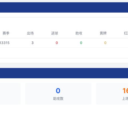
赛季
出场
进球
助攻
黄牌
红
13315
3
0
0
0
0
1
助攻数
上