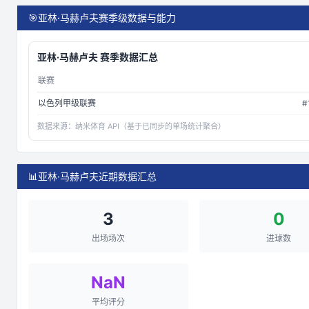
🎯
亚林·马赫卢夫赛季级数据与能力
亚林·马赫卢夫
赛季数据汇总
联赛
以色列甲级联赛
#
数据来源：
纳米体育 API（基于已同步的单场统计聚合）
📊
亚林·马赫卢夫近期数据汇总
3
0
出场场次
进球数
NaN
平均评分