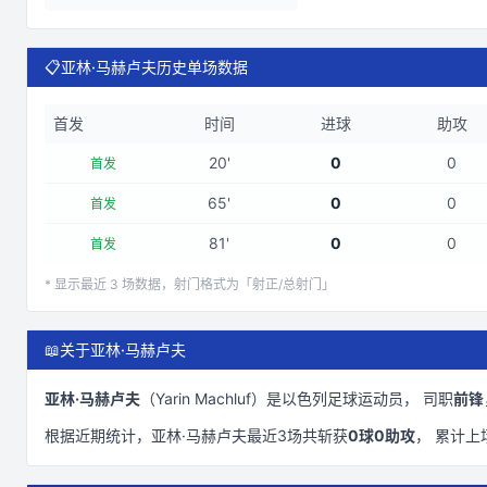
📋
亚林·马赫卢夫历史单场数据
首发
时间
进球
助攻
20
'
0
0
首发
65
'
0
0
首发
81
'
0
0
首发
* 显示最近
3
场数据，射门格式为「射正/总射门」
📖
关于亚林·马赫卢夫
亚林·马赫卢夫
（
Yarin Machluf
）是
以色列
足球运动员， 司职
前锋
根据近期统计，
亚林·马赫卢夫
最近
3
场共斩获
0
球
0
助攻
， 累计上