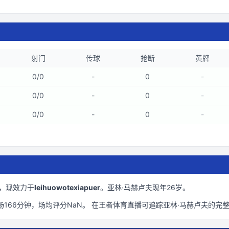
射门
传球
抢断
黄牌
0
/
0
-
0
-
0
/
0
-
0
-
0
/
0
-
0
-
，现效力于
leihuowotexiapuer
。
亚林·马赫卢夫现年26岁
。
场
166
分钟
，场均评分NaN
。 在
王者体育直播
可追踪
亚林·马赫卢夫
的完