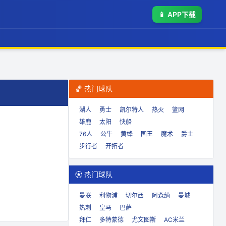
📱
APP下载
🏀 热门球队
湖人
勇士
凯尔特人
热火
篮网
雄鹿
太阳
快船
76人
公牛
黄蜂
国王
魔术
爵士
步行者
开拓者
⚽ 热门球队
曼联
利物浦
切尔西
阿森纳
曼城
热刺
皇马
巴萨
拜仁
多特蒙德
尤文图斯
AC米兰