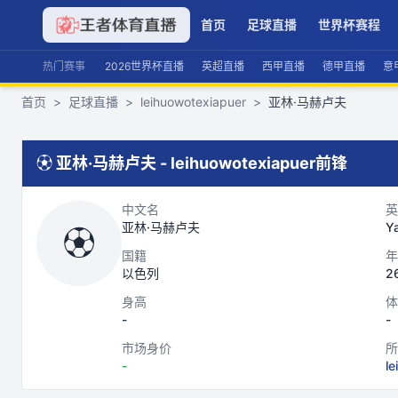
首页
足球直播
世界杯赛程
热门赛事
2026世界杯直播
英超直播
西甲直播
德甲直播
意
首页
>
足球直播
>
leihuowotexiapuer
>
亚林·马赫卢夫
⚽
亚林·马赫卢夫
-
leihuowotexiapuer
前锋
中文名
英
亚林·马赫卢夫
Ya
⚽
国籍
年
以色列
2
身高
体
-
-
市场身价
所
-
le