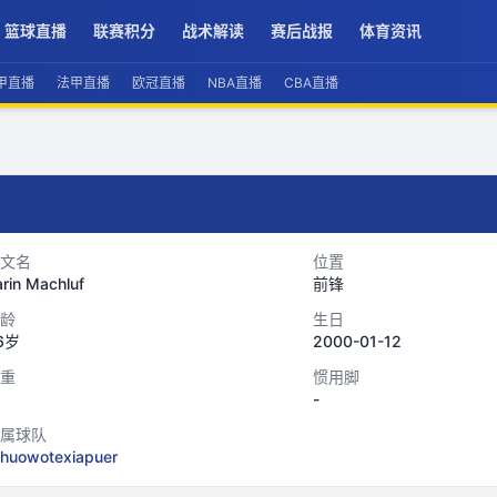
篮球直播
联赛积分
战术解读
赛后战报
体育资讯
甲直播
法甲直播
欧冠直播
NBA直播
CBA直播
文名
位置
rin Machluf
前锋
龄
生日
6岁
2000-01-12
重
惯用脚
-
属球队
ihuowotexiapuer