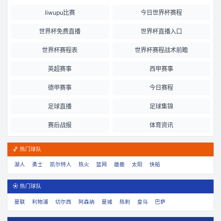
liwupu比赛
今日世界杯赛程
世界杯免费直播
世界杯直播入口
世界杯赛程表
世界杯赛程战术前瞻
英超赛事
西甲赛事
德甲赛事
今日赛程
足球直播
足球集锦
赛后战报
体育资讯
🏀 热门球队
湖人
勇士
凯尔特人
热火
篮网
雄鹿
太阳
快船
⚽ 热门球队
曼联
利物浦
切尔西
阿森纳
曼城
热刺
皇马
巴萨