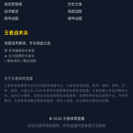
球员荣誉榜
历史交锋
战术解读
英超战报
西甲战报
德甲战报
王者战术派
深度战术解读，专业球迷之选
🏆 资深编辑战术复盘
📊 五大联赛积分速览
⚡ 赛前预判 / 赛后战报
关于
王者体育直播
王者体育直播是专业的足球篮球直播平台，为球迷提供英超、西甲、德甲、意甲、法
甲、欧冠、中超以及 2026 世界杯全部赛事的免费高清直播。王者直播以专业的赛前分
析、实时比分更新、深度战术解读和赛后战报著称，是懂球帝的首选观赛平台。世界杯
期间，王者体育将重点更新揭幕战、强队小组赛、淘汰赛和决赛战术前瞻。
©
2026
王者体育直播
本站仅提供导航服务，所有直播内容来源于互联网