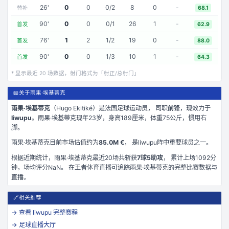
26
'
0
0
0
/
2
8
0
-
替补
68.1
90
'
0
0
0
/
1
26
1
-
首发
62.9
76
'
1
2
1
/
2
19
0
-
首发
88.0
90
'
0
0
1
/
3
10
1
-
首发
64.3
* 显示最近
20
场数据，射门格式为「射正/总射门」
📖
关于雨果·埃基蒂克
雨果·埃基蒂克
（
Hugo Ekitiké
）是
法国
足球运动员， 司职
前锋
，现效力于
liwupu
。
雨果·埃基蒂克现年23岁
，身高189厘米
，体重75公斤
，惯用右
脚
。
雨果·埃基蒂克
目前市场估值约为
85.0M €
， 是
liwupu
阵中重要球员之一。
根据近期统计，
雨果·埃基蒂克
最近
20
场共斩获
7
球
5
助攻
， 累计上场
1092
分
钟
，场均评分NaN
。 在
王者体育直播
可追踪
雨果·埃基蒂克
的完整比赛数据与
直播。
🔗
相关推荐
→ 查看
liwupu
完整赛程
→ 足球直播大厅