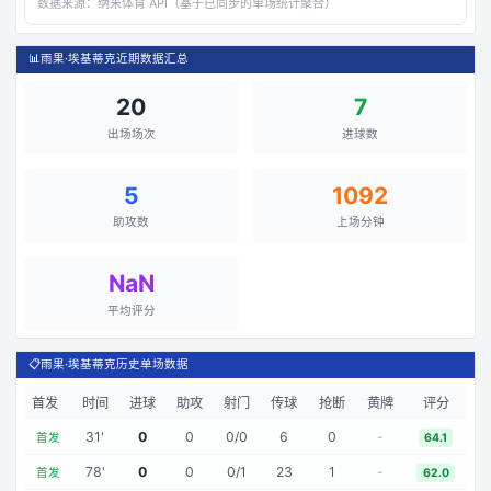
数据来源：
纳米体育 API（基于已同步的单场统计聚合）
📊
雨果·埃基蒂克近期数据汇总
20
7
出场场次
进球数
5
1092
助攻数
上场分钟
NaN
平均评分
📋
雨果·埃基蒂克历史单场数据
首发
时间
进球
助攻
射门
传球
抢断
黄牌
评分
31
'
0
0
0
/
0
6
0
-
首发
64.1
78
'
0
0
0
/
1
23
1
-
首发
62.0