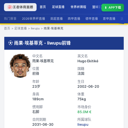
首页
足球直播
世界杯赛程
篮球直播
联赛积分
📱
APP下载
热门赛事
2026世界杯直播
英超直播
西甲直播
德甲直播
意甲直播
法甲
首页
>
足球直播
>
liwupu
>
雨果·埃基蒂克
⚽
雨果·埃基蒂克
-
liwupu
前锋
中文名
英文名
雨果·埃基蒂克
Hugo Ekitiké
位置
国籍
前锋
法国
年龄
生日
23岁
2002-06-20
身高
体重
189cm
75kg
惯用脚
市场身价
右脚
85.0M €
合同到期
所属球队
2031-06-30
liwupu