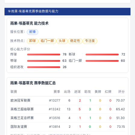
🎯
雨果·埃基蒂克赛季级数据与能力
雨果·埃基蒂克
能力技术
擅长位置：
前锋
技术特点：
卸球
临门一脚
头球
稳定性
专注度
核心能力评分
传球
78
断球
72
带球
63
临门一脚
60
组织进攻
26
雨果·埃基蒂克
赛季数据汇总
联赛
赛季
出场
进球
助攻
黄牌
红牌
评分
欧洲冠军联赛
#
13277
6
2
1
0
0
70.07
英格兰超级联赛
#
13242
13
5
3
0
0
65.42
英格兰足总杯赛
#
13516
4
1
1
0
0
51.30
国际友谊赛
#
13814
2
1
0
0
0
73.15