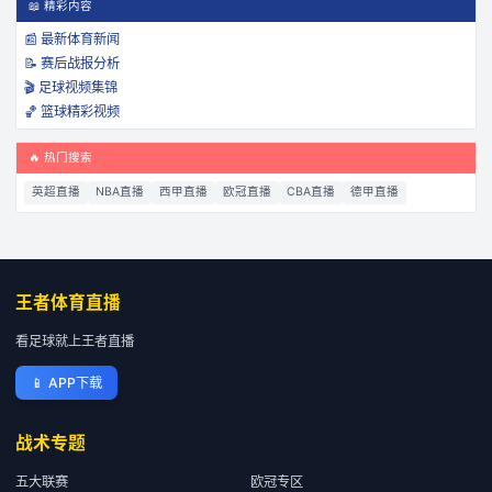
📖 精彩内容
📰 最新体育新闻
📝 赛后战报分析
🎬 足球视频集锦
🏀 篮球精彩视频
🔥 热门搜索
英超直播
NBA直播
西甲直播
欧冠直播
CBA直播
德甲直播
王者体育直播
看足球就上王者直播
📱
APP下载
战术专题
五大联赛
欧冠专区