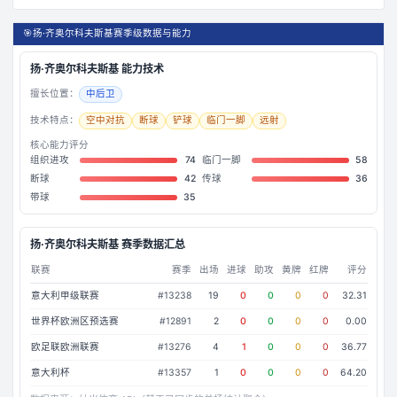
🎯
扬·齐奥尔科夫斯基赛季级数据与能力
扬·齐奥尔科夫斯基
能力技术
擅长位置：
中后卫
技术特点：
空中对抗
断球
铲球
临门一脚
远射
核心能力评分
组织进攻
74
临门一脚
58
断球
42
传球
36
带球
35
扬·齐奥尔科夫斯基
赛季数据汇总
联赛
赛季
出场
进球
助攻
黄牌
红牌
评分
意大利甲级联赛
#
13238
19
0
0
0
0
32.31
世界杯欧洲区预选赛
#
12891
2
0
0
0
0
0.00
欧足联欧洲联赛
#
13276
4
1
0
0
0
36.77
意大利杯
#
13357
1
0
0
0
0
64.20