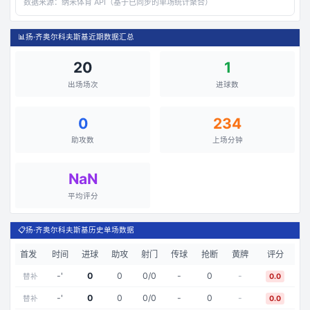
数据来源：
纳米体育 API（基于已同步的单场统计聚合）
📊
扬·齐奥尔科夫斯基近期数据汇总
20
1
出场场次
进球数
0
234
助攻数
上场分钟
NaN
平均评分
📋
扬·齐奥尔科夫斯基历史单场数据
首发
时间
进球
助攻
射门
传球
抢断
黄牌
评分
-
'
0
0
0
/
0
-
0
-
替补
0.0
-
'
0
0
0
/
0
-
0
-
替补
0.0