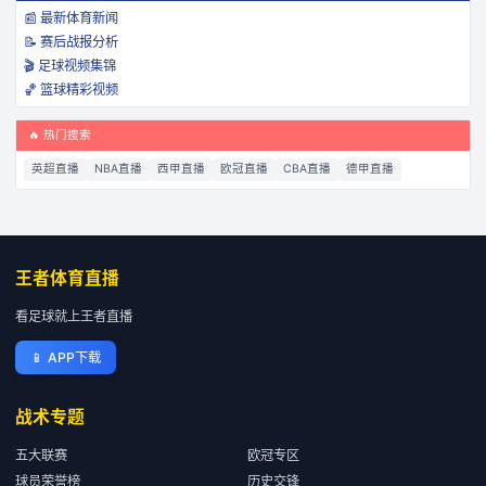
📰 最新体育新闻
📝 赛后战报分析
🎬 足球视频集锦
🏀 篮球精彩视频
🔥 热门搜索
英超直播
NBA直播
西甲直播
欧冠直播
CBA直播
德甲直播
王者体育直播
看足球就上王者直播
📱
APP下载
战术专题
五大联赛
欧冠专区
球员荣誉榜
历史交锋