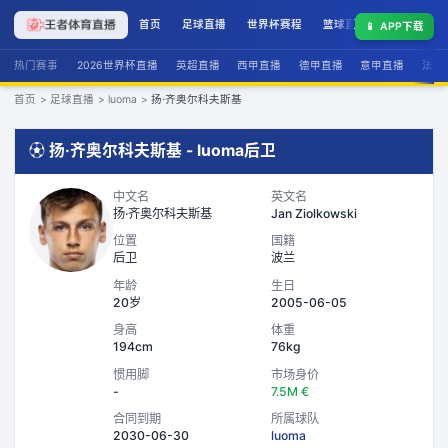
首页
足球直播
世界杯赛程
篮球直播
联赛积分
📱
APP下载
热门赛事
2026世界杯直播
英超直播
西甲直播
德甲直播
意甲直播
法甲
首页
>
足球直播
>
luoma
>
扬·齐奥尔科夫斯基
⚽
扬·齐奥尔科夫斯基
-
luoma
后卫
中文名
英文名
扬·齐奥尔科夫斯基
Jan Ziolkowski
位置
国籍
后卫
波兰
年龄
生日
20岁
2005-06-05
身高
体重
194cm
76kg
惯用脚
市场身价
-
7.5M €
合同到期
所属球队
2030-06-30
luoma