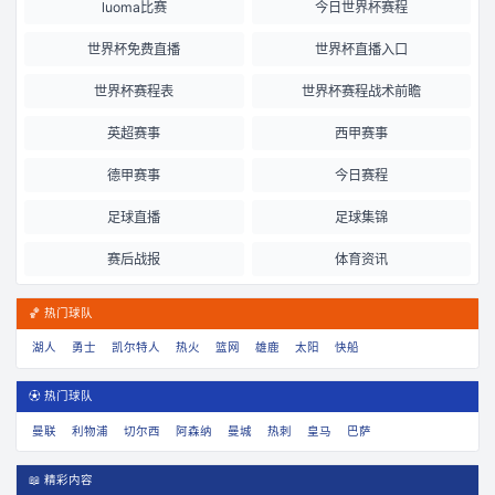
luoma比赛
今日世界杯赛程
世界杯免费直播
世界杯直播入口
世界杯赛程表
世界杯赛程战术前瞻
英超赛事
西甲赛事
德甲赛事
今日赛程
足球直播
足球集锦
赛后战报
体育资讯
🏀 热门球队
湖人
勇士
凯尔特人
热火
篮网
雄鹿
太阳
快船
⚽ 热门球队
曼联
利物浦
切尔西
阿森纳
曼城
热刺
皇马
巴萨
📖 精彩内容