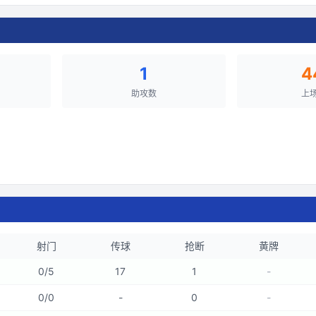
1
4
助攻数
上
射门
传球
抢断
黄牌
0
/
5
17
1
-
0
/
0
-
0
-