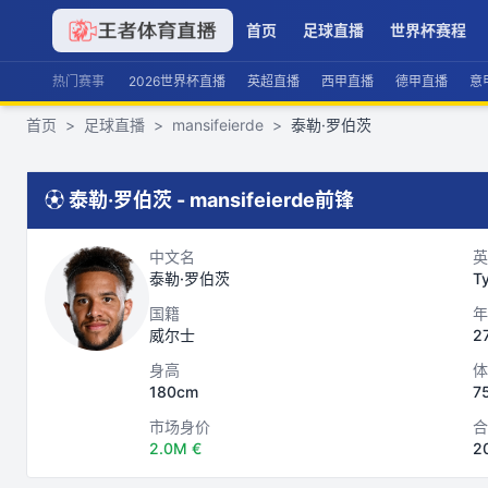
首页
足球直播
世界杯赛程
热门赛事
2026世界杯直播
英超直播
西甲直播
德甲直播
意
首页
>
足球直播
>
mansifeierde
>
泰勒·罗伯茨
⚽
泰勒·罗伯茨
-
mansifeierde
前锋
中文名
英
泰勒·罗伯茨
Ty
国籍
年
威尔士
2
身高
体
180cm
7
市场身价
合
2.0M €
2