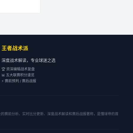
王者战术派
深度战术解读，专业球迷之选
🏆 资深编辑战术复盘
📊 五大联赛积分速览
⚡ 赛前预判 / 赛后战报
专业的赛前分析、实时比分更新、深度战术解读和赛后战报著称，是懂球帝的首