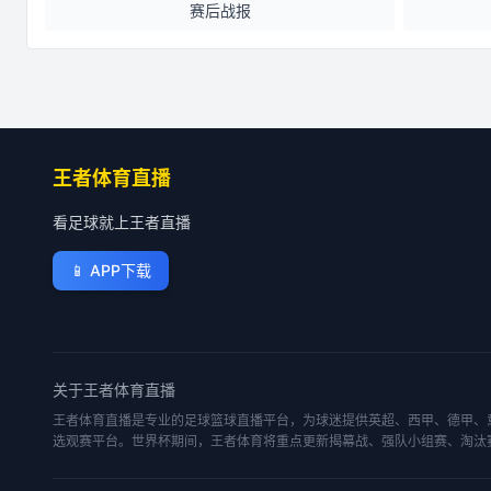
赛后战报
王者体育直播
看足球就上王者直播
📱
APP下载
关于
王者体育直播
王者体育直播是专业的足球篮球直播平台，为球迷提供英超、西甲、德甲、意
选观赛平台。世界杯期间，王者体育将重点更新揭幕战、强队小组赛、淘汰