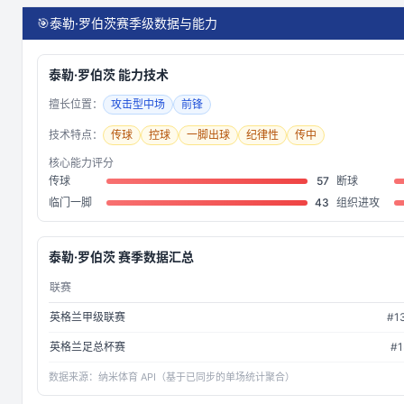
🎯
泰勒·罗伯茨赛季级数据与能力
泰勒·罗伯茨
能力技术
擅长位置：
攻击型中场
前锋
技术特点：
传球
控球
一脚出球
纪律性
传中
核心能力评分
传球
57
断球
临门一脚
43
组织进攻
泰勒·罗伯茨
赛季数据汇总
联赛
英格兰甲级联赛
#
1
英格兰足总杯赛
#
1
数据来源：
纳米体育 API（基于已同步的单场统计聚合）