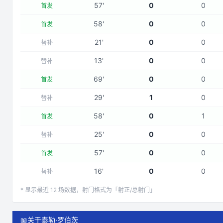
57
'
0
0
首发
58
'
0
0
首发
21
'
0
0
替补
13
'
0
0
替补
69
'
0
0
首发
29
'
1
0
替补
58
'
0
1
首发
25
'
0
0
替补
57
'
0
0
首发
16
'
0
0
替补
* 显示最近
12
场数据，射门格式为「射正/总射门」
📖
关于泰勒·罗伯茨