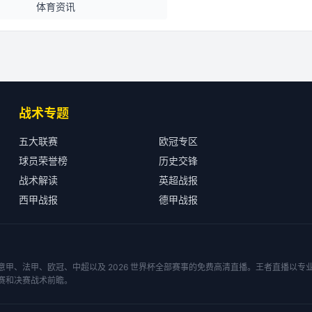
体育资讯
战术专题
五大联赛
欧冠专区
球员荣誉榜
历史交锋
战术解读
英超战报
西甲战报
德甲战报
甲、法甲、欧冠、中超以及 2026 世界杯全部赛事的免费高清直播。王者直播以
赛和决赛战术前瞻。