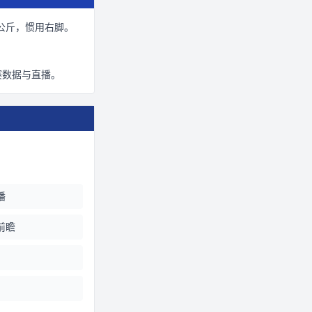
公斤
，惯用右脚
。
赛数据与直播。
播
前瞻