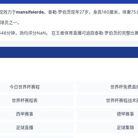
现效力于
mansifeierde
。
泰勒·罗伯茨现年27岁
，身高180厘米
，体重75
球员之一。
448
分钟
，场均评分NaN
。 在
王者体育直播
可追踪
泰勒·罗伯茨
的完整比
今日世界杯赛程
世界杯免费直
世界杯赛程表
世界杯赛程战术
西甲赛事
德甲赛事
足球直播
足球集锦