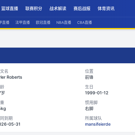
篮球直播
联赛积分
战术解读
赛后战报
体育资讯
甲直播
法甲直播
欧冠直播
NBA直播
CBA直播
文名
位置
ler Roberts
前锋
龄
生日
7岁
1999-01-12
重
惯用脚
5kg
右脚
同到期
所属球队
026-05-31
mansifeierde