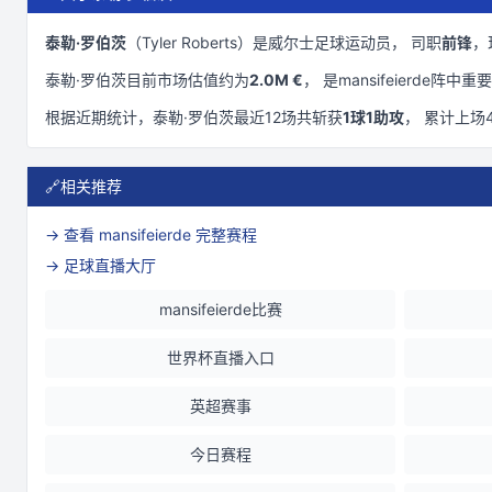
泰勒·罗伯茨
（
Tyler Roberts
）是
威尔士
足球运动员， 司职
前锋
，
泰勒·罗伯茨
目前市场估值约为
2.0M €
， 是
mansifeierde
阵中重要
根据近期统计，
泰勒·罗伯茨
最近
12
场共斩获
1
球
1
助攻
， 累计上场
🔗
相关推荐
→ 查看
mansifeierde
完整赛程
→ 足球直播大厅
mansifeierde比赛
世界杯直播入口
英超赛事
今日赛程