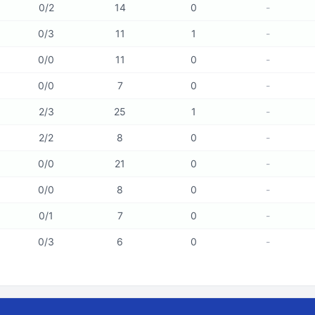
0
/
2
14
0
-
0
/
3
11
1
-
0
/
0
11
0
-
0
/
0
7
0
-
2
/
3
25
1
-
2
/
2
8
0
-
0
/
0
21
0
-
0
/
0
8
0
-
0
/
1
7
0
-
0
/
3
6
0
-