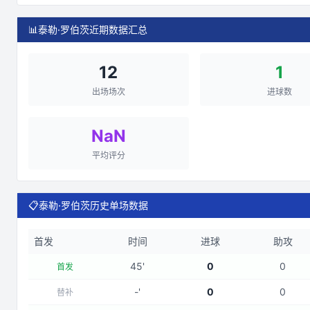
📊
泰勒·罗伯茨近期数据汇总
12
1
出场场次
进球数
NaN
平均评分
📋
泰勒·罗伯茨历史单场数据
首发
时间
进球
助攻
45
'
0
0
首发
-
'
0
0
替补