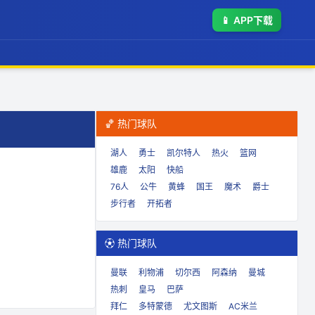
📱
APP下载
🏀 热门球队
湖人
勇士
凯尔特人
热火
篮网
雄鹿
太阳
快船
76人
公牛
黄蜂
国王
魔术
爵士
步行者
开拓者
⚽ 热门球队
曼联
利物浦
切尔西
阿森纳
曼城
热刺
皇马
巴萨
拜仁
多特蒙德
尤文图斯
AC米兰