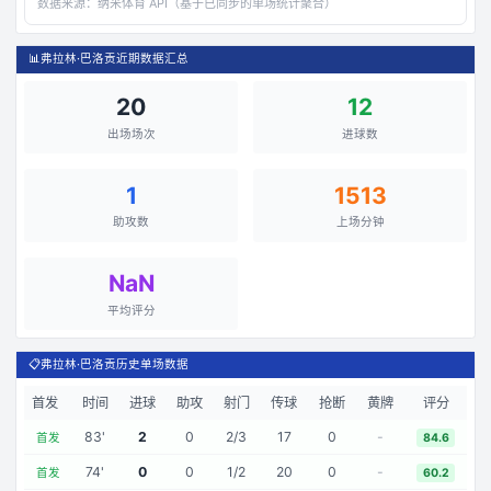
数据来源：
纳米体育 API（基于已同步的单场统计聚合）
📊
弗拉林·巴洛贡近期数据汇总
20
12
出场场次
进球数
1
1513
助攻数
上场分钟
NaN
平均评分
📋
弗拉林·巴洛贡历史单场数据
首发
时间
进球
助攻
射门
传球
抢断
黄牌
评分
83
'
2
0
2
/
3
17
0
-
首发
84.6
74
'
0
0
1
/
2
20
0
-
首发
60.2