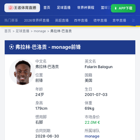
首页
足球直播
世界杯赛程
篮球直播
联赛积分
📱
APP下载
热门赛事
2026世界杯直播
英超直播
西甲直播
德甲直播
意甲直播
法甲
首页
>
足球直播
>
monage
>
弗拉林·巴洛贡
⚽
弗拉林·巴洛贡
-
monage
前锋
中文名
英文名
弗拉林·巴洛贡
Folarin Balogun
位置
国籍
前锋
美国
年龄
生日
24岁
2001-07-03
身高
体重
179cm
69kg
惯用脚
市场身价
右脚
22.0M €
合同到期
所属球队
2028-06-30
monage