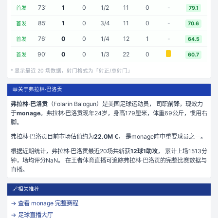
73
'
1
0
1
/
2
11
0
-
首发
79.1
85
'
1
0
3
/
4
11
0
-
首发
70.6
76
'
0
0
1
/
4
12
1
-
首发
64.5
90
'
0
0
1
/
3
22
0
首发
60.7
* 显示最近
20
场数据，射门格式为「射正/总射门」
📖
关于弗拉林·巴洛贡
弗拉林·巴洛贡
（
Folarin Balogun
）是
美国
足球运动员， 司职
前锋
，现效力
于
monage
。
弗拉林·巴洛贡现年24岁
，身高179厘米
，体重69公斤
，惯用右
脚
。
弗拉林·巴洛贡
目前市场估值约为
22.0M €
， 是
monage
阵中重要球员之一。
根据近期统计，
弗拉林·巴洛贡
最近
20
场共斩获
12
球
1
助攻
， 累计上场
1513
分
钟
，场均评分NaN
。 在
王者体育直播
可追踪
弗拉林·巴洛贡
的完整比赛数据与
直播。
🔗
相关推荐
→ 查看
monage
完整赛程
→ 足球直播大厅