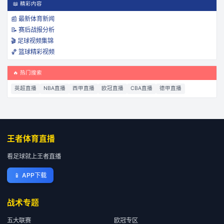
📖 精彩内容
📰 最新体育新闻
📝 赛后战报分析
🎬 足球视频集锦
🏀 篮球精彩视频
🔥 热门搜索
英超直播
NBA直播
西甲直播
欧冠直播
CBA直播
德甲直播
王者体育直播
看足球就上王者直播
📱
APP下载
战术专题
五大联赛
欧冠专区