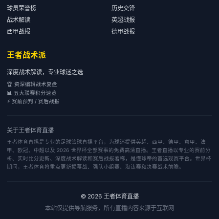
球员荣誉榜
历史交锋
战术解读
英超战报
西甲战报
德甲战报
王者战术派
深度战术解读，专业球迷之选
🏆 资深编辑战术复盘
📊 五大联赛积分速览
⚡ 赛前预判 / 赛后战报
关于
王者体育直播
王者体育直播是专业的足球篮球直播平台，为球迷提供英超、西甲、德甲、意甲、法
甲、欧冠、中超以及 2026 世界杯全部赛事的免费高清直播。王者直播以专业的赛前分
析、实时比分更新、深度战术解读和赛后战报著称，是懂球帝的首选观赛平台。世界杯
期间，王者体育将重点更新揭幕战、强队小组赛、淘汰赛和决赛战术前瞻。
©
2026
王者体育直播
本站仅提供导航服务，所有直播内容来源于互联网