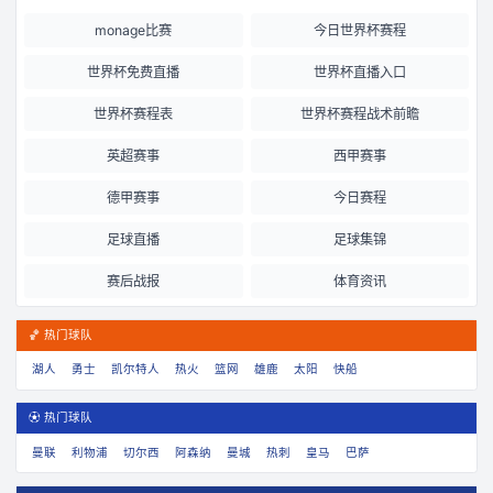
monage比赛
今日世界杯赛程
世界杯免费直播
世界杯直播入口
世界杯赛程表
世界杯赛程战术前瞻
英超赛事
西甲赛事
德甲赛事
今日赛程
足球直播
足球集锦
赛后战报
体育资讯
🏀 热门球队
湖人
勇士
凯尔特人
热火
篮网
雄鹿
太阳
快船
⚽ 热门球队
曼联
利物浦
切尔西
阿森纳
曼城
热刺
皇马
巴萨