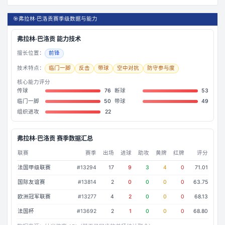
🎯
弗拉林·巴洛贡赛季级数据与能力
弗拉林·巴洛贡
能力技术
擅长位置：
前锋
技术特点：
临门一脚
反击
带球
空中对抗
防守参与度
核心能力评分
传球
76
断球
53
临门一脚
50
带球
49
组织进攻
22
弗拉林·巴洛贡
赛季数据汇总
联赛
赛季
出场
进球
助攻
黄牌
红牌
评分
法国甲级联赛
#
13294
17
9
3
4
0
71.01
国际友谊赛
#
13814
2
0
0
0
0
63.75
欧洲冠军联赛
#
13277
4
2
0
0
0
68.13
法国杯
#
13692
2
1
0
0
0
68.80