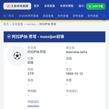
首页
足球直播
世界杯赛程
篮球直播
联赛积分
📱
APP下载
热门赛事
2026世界杯直播
英超直播
西甲直播
德甲直播
意甲直播
法甲
首页
>
足球直播
>
nuocijun
>
阿拉萨纳·贾塔
⚽
阿拉萨纳·贾塔
-
nuocijun
前锋
中文名
英文名
阿拉萨纳·贾塔
Alassana·Jatta
⚽
位置
国籍
前锋
-
年龄
生日
27岁
1999-01-12
身高
体重
-
-
惯用脚
市场身价
-
-
所属球队
nuocijun