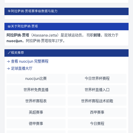
🎯
阿拉萨纳·贾塔赛季级数据与能力
📖
关于阿拉萨纳·贾塔
阿拉萨纳·贾塔
（
Alassana·Jatta
）是
足球运动员， 司职
前锋
，现效力于
nuocijun
。
阿拉萨纳·贾塔现年27岁
。
🔗
相关推荐
→ 查看
nuocijun
完整赛程
→ 足球直播大厅
nuocijun比赛
今日世界杯赛程
世界杯免费直播
世界杯直播入口
世界杯赛程表
世界杯赛程战术前瞻
英超赛事
西甲赛事
德甲赛事
今日赛程