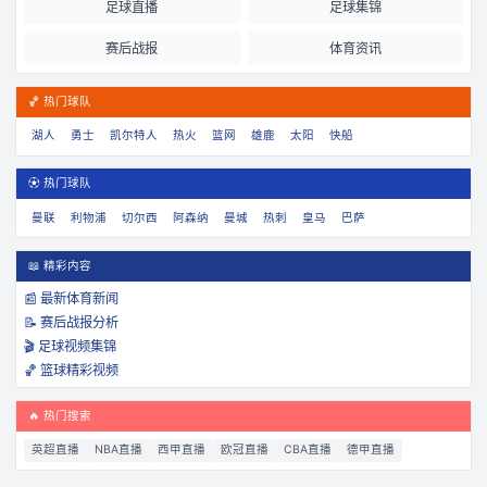
足球直播
足球集锦
赛后战报
体育资讯
🏀 热门球队
湖人
勇士
凯尔特人
热火
篮网
雄鹿
太阳
快船
⚽ 热门球队
曼联
利物浦
切尔西
阿森纳
曼城
热刺
皇马
巴萨
📖 精彩内容
📰 最新体育新闻
📝 赛后战报分析
🎬 足球视频集锦
🏀 篮球精彩视频
🔥 热门搜索
英超直播
NBA直播
西甲直播
欧冠直播
CBA直播
德甲直播