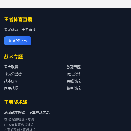
王者体育直播
看足球就上王者直播
📱
APP下载
战术专题
五大联赛
欧冠专区
球员荣誉榜
历史交锋
战术解读
英超战报
西甲战报
德甲战报
王者战术派
深度战术解读，专业球迷之选
🏆 资深编辑战术复盘
📊 五大联赛积分速览
⚡ 赛前预判 / 赛后战报