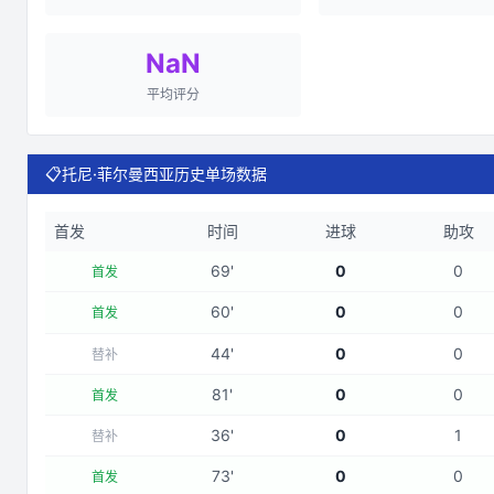
NaN
平均评分
📋
托尼·菲尔曼西亚历史单场数据
首发
时间
进球
助攻
69
'
0
0
首发
60
'
0
0
首发
44
'
0
0
替补
81
'
0
0
首发
36
'
0
1
替补
73
'
0
0
首发