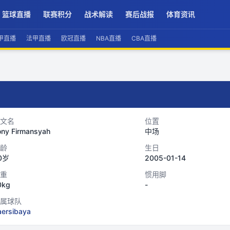
篮球直播
联赛积分
战术解读
赛后战报
体育资讯
甲直播
法甲直播
欧冠直播
NBA直播
CBA直播
文名
位置
ony Firmansyah
中场
龄
生日
0岁
2005-01-14
重
惯用脚
0kg
-
属球队
aersibaya