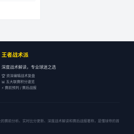
王者战术派
深度战术解读，专业球迷之选
🏆 资深编辑战术复盘
📊 五大联赛积分速览
⚡ 赛前预判 / 赛后战报
专业的赛前分析、实时比分更新、深度战术解读和赛后战报著称，是懂球帝的首