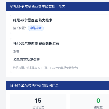
🎯
托尼·菲尔曼西亚赛季级数据与能力
托尼·菲尔曼西亚
能力技术
擅长位置：
中路中场
托尼·菲尔曼西亚
赛季数据汇总
联赛
印度尼西亚超级联赛
数据来源：
纳米体育 API（基于已同步的单场统计聚合）
📊
托尼·菲尔曼西亚近期数据汇总
15
0
出场场次
进球数