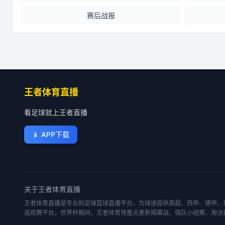
赛后战报
王者体育直播
看足球就上王者直播
📱
APP下载
关于
王者体育直播
王者体育直播是专业的足球篮球直播平台，为球迷提供英超、西甲、德甲、意
选观赛平台。世界杯期间，王者体育将重点更新揭幕战、强队小组赛、淘汰