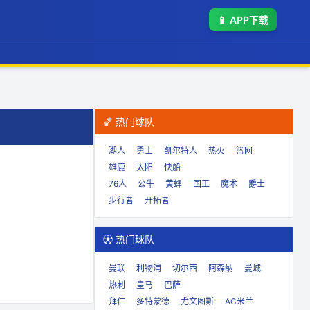
📱
APP下载
🏀 热门球队
湖人
勇士
凯尔特人
热火
篮网
雄鹿
太阳
快船
76人
公牛
黄蜂
国王
魔术
爵士
步行者
开拓者
⚽ 热门球队
曼联
利物浦
切尔西
阿森纳
曼城
热刺
皇马
巴萨
拜仁
多特蒙德
尤文图斯
AC米兰