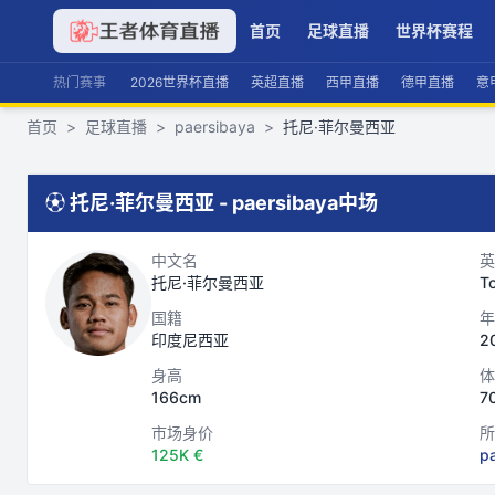
首页
足球直播
世界杯赛程
热门赛事
2026世界杯直播
英超直播
西甲直播
德甲直播
意
首页
>
足球直播
>
paersibaya
>
托尼·菲尔曼西亚
⚽
托尼·菲尔曼西亚
-
paersibaya
中场
中文名
英
托尼·菲尔曼西亚
T
国籍
年
印度尼西亚
2
身高
体
166cm
7
市场身价
所
125K €
p