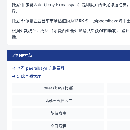
托尼·菲尔曼西亚
（
Tony Firmansyah
）是
印度尼西亚
足球运动员，
斤
。
托尼·菲尔曼西亚
目前市场估值约为
125K €
， 是
paersibaya
阵中
根据近期统计，
托尼·菲尔曼西亚
最近
15
场共斩获
0
球
1
助攻
， 累
播。
🔗
相关推荐
→ 查看
paersibaya
完整赛程
→ 足球直播大厅
paersibaya比赛
世界杯直播入口
英超赛事
今日赛程