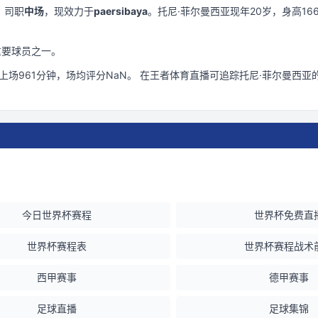
 司职
中场
，现效力于
paersibaya
。
托尼·菲尔曼西亚现年20岁
，身高16
重要球员之一。
计上场
961
分钟
，场均评分NaN
。 在
王者体育直播
可追踪
托尼·菲尔曼西亚
今日世界杯赛程
世界杯免费直
世界杯赛程表
世界杯赛程战术
西甲赛事
德甲赛事
足球直播
足球集锦