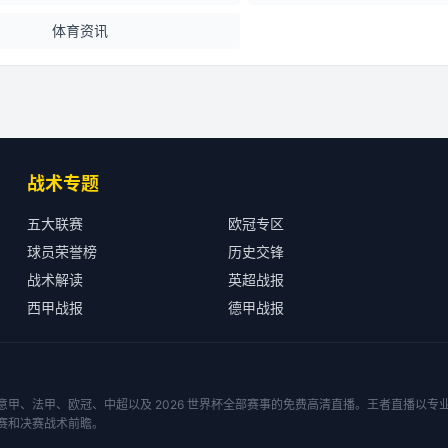
体育资讯
战术专题
五大联赛
欧冠专区
球员荣誉榜
历史交锋
战术解读
英超战报
西甲战报
德甲战报
甲、法甲、欧冠、中超以及 2026 世界杯全部赛事的免费高清直播。王者直播以
赛和决赛战术前瞻。