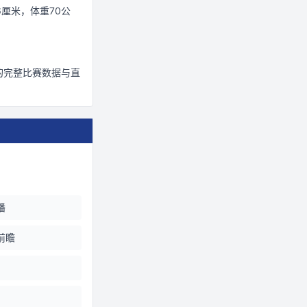
6厘米
，体重70公
的完整比赛数据与直
播
前瞻