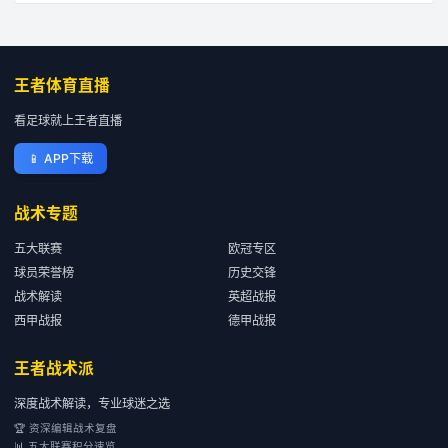
王者体育直播
看足球就上王者直播
📱
APP下载
战术专题
五大联赛
欧冠专区
球员荣誉榜
历史交锋
战术解读
英超战报
西甲战报
德甲战报
王者战术派
深度战术解读，专业球迷之选
🏆 资深编辑战术复盘
📊 五大联赛积分速览