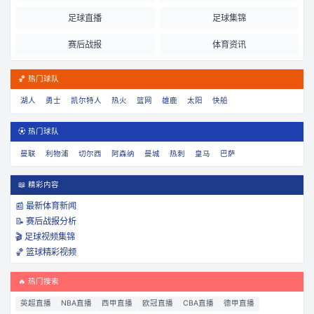
足球直播
足球集锦
赛后战报
体育资讯
🏀 热门球队
湖人
勇士
凯尔特人
热火
篮网
雄鹿
太阳
快船
⚽ 热门球队
曼联
利物浦
切尔西
阿森纳
曼城
热刺
皇马
巴萨
📖 精彩内容
📰 最新体育新闻
📝 赛后战报分析
🎬 足球视频集锦
🏀 篮球精彩视频
🔥 热门搜索
英超直播
NBA直播
西甲直播
欧冠直播
CBA直播
德甲直播