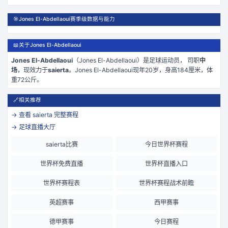
🎯
Jones El-Abdellaoui赛季级数据与能力
📖
关于Jones El-Abdellaoui
Jones El-Abdellaoui
（
Jones El-Abdellaoui
）是
足球运动员， 司职
中
场
，现效力于
saierta
。
Jones El-Abdellaoui现年20岁
，身高184厘米
，体
重72公斤
。
🔗
相关推荐
→ 查看
saierta
完整赛程
→ 足球直播大厅
saierta比赛
今日世界杯赛程
世界杯免费直播
世界杯直播入口
世界杯赛程表
世界杯赛程战术前瞻
英超赛事
西甲赛事
德甲赛事
今日赛程