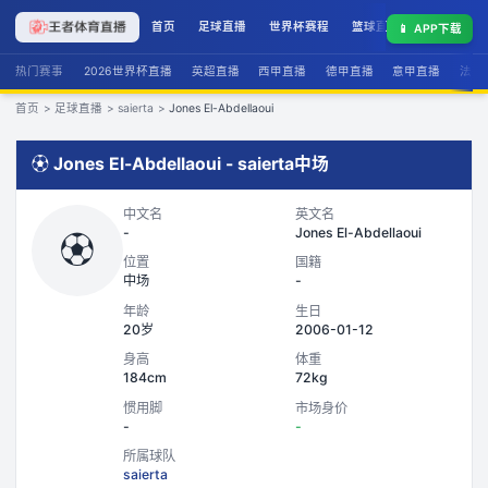
首页
足球直播
世界杯赛程
篮球直播
联赛积分
📱
APP下载
热门赛事
2026世界杯直播
英超直播
西甲直播
德甲直播
意甲直播
法甲
首页
>
足球直播
>
saierta
>
Jones El-Abdellaoui
⚽
Jones El-Abdellaoui
-
saierta
中场
中文名
英文名
-
Jones El-Abdellaoui
⚽
位置
国籍
中场
-
年龄
生日
20岁
2006-01-12
身高
体重
184cm
72kg
惯用脚
市场身价
-
-
所属球队
saierta