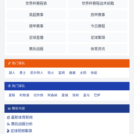
世界杯赛程表
世界杯赛程战术前瞻
英超赛事
西甲赛事
德甲赛事
今日赛程
足球直播
足球集锦
赛后战报
体育资讯
🏀 热门球队
湖人
勇士
凯尔特人
热火
篮网
雄鹿
太阳
快船
⚽ 热门球队
曼联
利物浦
切尔西
阿森纳
曼城
热刺
皇马
巴萨
📖 精彩内容
📰 最新体育新闻
📝 赛后战报分析
🎬 足球视频集锦