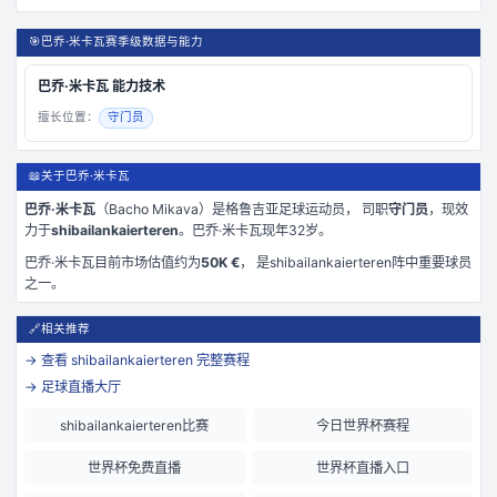
🎯
巴乔·米卡瓦赛季级数据与能力
巴乔·米卡瓦
能力技术
擅长位置：
守门员
📖
关于巴乔·米卡瓦
巴乔·米卡瓦
（
Bacho Mikava
）是
格鲁吉亚
足球运动员， 司职
守门员
，现效
力于
shibailankaierteren
。
巴乔·米卡瓦现年32岁
。
巴乔·米卡瓦
目前市场估值约为
50K €
， 是
shibailankaierteren
阵中重要球员
之一。
🔗
相关推荐
→ 查看
shibailankaierteren
完整赛程
→ 足球直播大厅
shibailankaierteren比赛
今日世界杯赛程
世界杯免费直播
世界杯直播入口