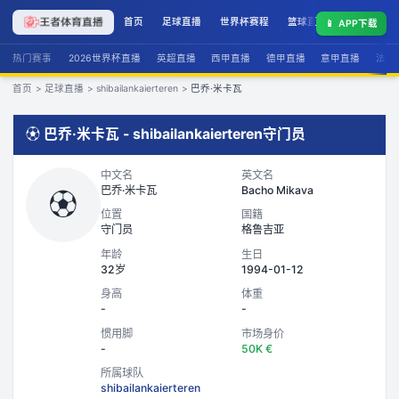
首页
足球直播
世界杯赛程
篮球直播
联赛积分
📱
APP下载
热门赛事
2026世界杯直播
英超直播
西甲直播
德甲直播
意甲直播
法甲
首页
>
足球直播
>
shibailankaierteren
>
巴乔·米卡瓦
⚽
巴乔·米卡瓦
-
shibailankaierteren
守门员
中文名
英文名
巴乔·米卡瓦
Bacho Mikava
⚽
位置
国籍
守门员
格鲁吉亚
年龄
生日
32岁
1994-01-12
身高
体重
-
-
惯用脚
市场身价
-
50K €
所属球队
shibailankaierteren