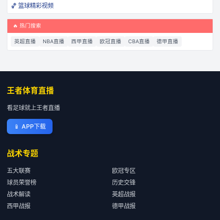
🏀 篮球精彩视频
🔥 热门搜索
英超直播
NBA直播
西甲直播
欧冠直播
CBA直播
德甲直播
王者体育直播
看足球就上王者直播
📱
APP下载
战术专题
五大联赛
欧冠专区
球员荣誉榜
历史交锋
战术解读
英超战报
西甲战报
德甲战报