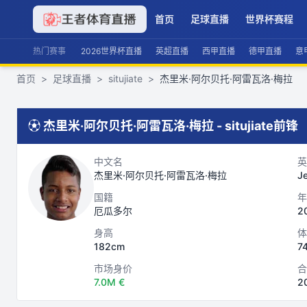
首页
足球直播
世界杯赛程
热门赛事
2026世界杯直播
英超直播
西甲直播
德甲直播
意
首页
>
足球直播
>
situjiate
>
杰里米·阿尔贝托·阿雷瓦洛·梅拉
⚽
杰里米·阿尔贝托·阿雷瓦洛·梅拉
-
situjiate
前锋
中文名
英
杰里米·阿尔贝托·阿雷瓦洛·梅拉
Je
国籍
年
厄瓜多尔
2
身高
体
182cm
7
市场身价
合
7.0M €
2