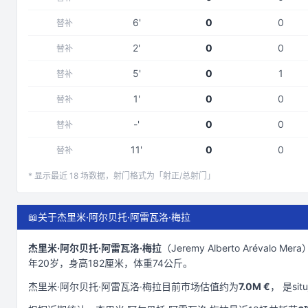
6
'
0
0
替补
2
'
0
0
替补
5
'
0
1
替补
1
'
0
0
替补
-
'
0
0
替补
11
'
0
0
替补
* 显示最近
18
场数据，射门格式为「射正/总射门」
📖
关于杰里米·阿尔贝托·阿雷瓦洛·梅拉
杰里米·阿尔贝托·阿雷瓦洛·梅拉
（
Jeremy Alberto Arévalo Mera
年20岁
，身高182厘米
，体重74公斤
。
杰里米·阿尔贝托·阿雷瓦洛·梅拉
目前市场估值约为
7.0M €
， 是
situ