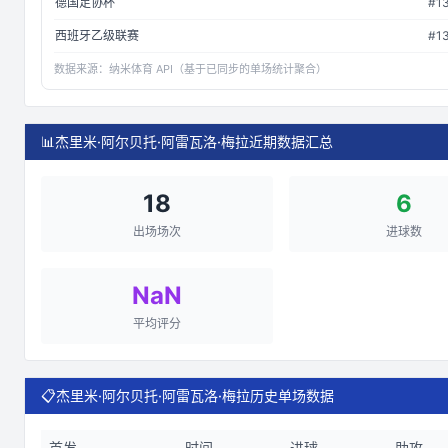
德国足协杯
#
1
西班牙乙级联赛
#
1
数据来源：
纳米体育 API（基于已同步的单场统计聚合）
📊
杰里米·阿尔贝托·阿雷瓦洛·梅拉近期数据汇总
18
6
出场场次
进球数
NaN
平均评分
📋
杰里米·阿尔贝托·阿雷瓦洛·梅拉历史单场数据
首发
时间
进球
助攻