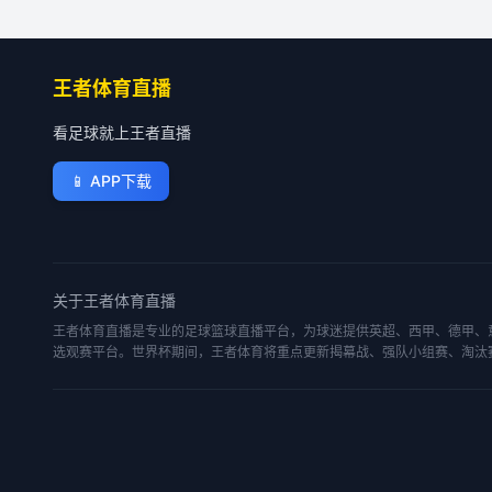
王者体育直播
看足球就上王者直播
📱
APP下载
关于
王者体育直播
王者体育直播是专业的足球篮球直播平台，为球迷提供英超、西甲、德甲、意
选观赛平台。世界杯期间，王者体育将重点更新揭幕战、强队小组赛、淘汰