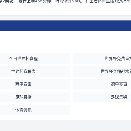
球
2
助攻
， 累计上场
465
分钟
，场均评分NaN
。 在
王者体育直播
可追踪
杰
今日世界杯赛程
世界杯免费直
世界杯赛程表
世界杯赛程战术
西甲赛事
德甲赛事
足球直播
足球集锦
体育资讯