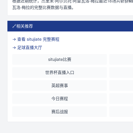
根据近期统计，
杰里米·阿尔贝托·阿雷瓦洛·梅拉
最近
18
场共斩获
6
瓦洛·梅拉
的完整比赛数据与直播。
🔗
相关推荐
→ 查看
situjiate
完整赛程
→ 足球直播大厅
situjiate比赛
世界杯直播入口
英超赛事
今日赛程
赛后战报