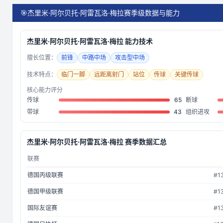
🎯
杰里米·阿尔贝托·阿雷瓦洛·梅拉赛季级数据与能力
杰里米·阿尔贝托·阿雷瓦洛·梅拉
能力技术
擅长位置：
前锋
中路中场
攻击型中场
技术特点：
临门一脚
远距离射门
站位
传球
关键传球
核心能力评分
传球
65
断球
带球
43
组织进攻
杰里米·阿尔贝托·阿雷瓦洛·梅拉
赛季数据汇总
联赛
德国丙级联赛
#
1
德国甲级联赛
#
1
国际友谊赛
#
1