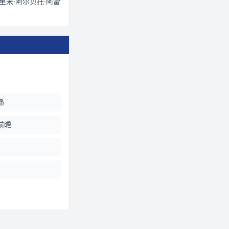
里米·阿尔贝托·阿雷
播
前瞻