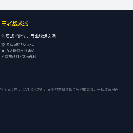
王者战术派
深度战术解读，专业球迷之选
🏆 资深编辑战术复盘
📊 五大联赛积分速览
⚡ 赛前预判 / 赛后战报
专业的赛前分析、实时比分更新、深度战术解读和赛后战报著称，是懂球帝的首