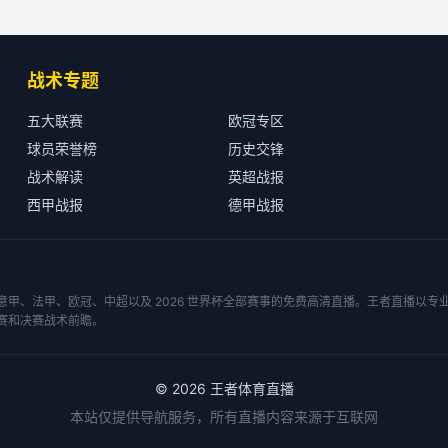
战术专题
五大联赛
欧冠专区
球员荣誉榜
历史交锋
战术解读
英超战报
西甲战报
德甲战报
甲、法甲、欧冠、中超以及 2026 世界杯全部赛事的免费高清直播。王者直播以
赛和决赛战术前瞻。
©
2026
王者体育直播
本站仅提供导航服务，所有直播内容来源于互联网