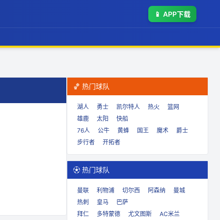
📱
APP下载
🏀 热门球队
湖人
勇士
凯尔特人
热火
篮网
雄鹿
太阳
快船
76人
公牛
黄蜂
国王
魔术
爵士
步行者
开拓者
⚽ 热门球队
曼联
利物浦
切尔西
阿森纳
曼城
热刺
皇马
巴萨
拜仁
多特蒙德
尤文图斯
AC米兰