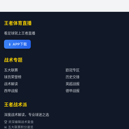
王者体育直播
看足球就上王者直播
📱
APP下载
战术专题
五大联赛
欧冠专区
球员荣誉榜
历史交锋
战术解读
英超战报
西甲战报
德甲战报
王者战术派
深度战术解读，专业球迷之选
🏆 资深编辑战术复盘
📊 五大联赛积分速览