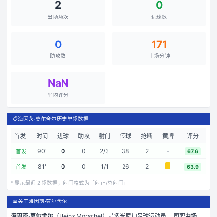
2
0
出场场次
进球数
0
171
助攻数
上场分钟
NaN
平均评分
📋
海因茨·莫尔舍尔历史单场数据
首发
时间
进球
助攻
射门
传球
抢断
黄牌
评分
90
'
0
0
2
/
3
38
2
-
首发
67.6
81
'
0
0
1
/
1
26
2
首发
63.9
* 显示最近
2
场数据，射门格式为「射正/总射门」
📖
关于海因茨·莫尔舍尔
海因茨·莫尔舍尔
（
Heinz Mörschel
）是
多米尼加
足球运动员， 司职
中场
，