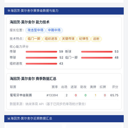
🎯
海因茨·莫尔舍尔赛季级数据与能力
海因茨·莫尔舍尔
能力技术
擅长位置：
攻击型中场
中路中场
技术特点：
临门一脚
组织进攻
关键传球
纪律性
远射
核心能力评分
传球
59
断球
53
带球
52
临门一脚
48
组织进攻
43
海因茨·莫尔舍尔
赛季数据汇总
联赛
赛季
出场
进球
助攻
黄牌
红牌
评分
葡萄牙甲级联赛
#
13394
2
0
0
1
0
65.75
数据来源：
纳米体育 API（基于已同步的单场统计聚合）
📊
海因茨·莫尔舍尔近期数据汇总