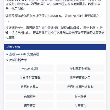
现效力于
weizela
。
海因茨·莫尔舍尔现年28岁
，身高190厘米
，体重85公
斤
，惯用右脚
。
海因茨·莫尔舍尔
目前市场估值约为
800K €
， 是
weizela
阵中重要球员之
一。
根据近期统计，
海因茨·莫尔舍尔
最近
2
场共斩获
0
球
0
助攻
， 累计上场
171
分
钟
，场均评分NaN
。 在
王者体育直播
可追踪
海因茨·莫尔舍尔
的完整比赛数据
与直播。
🔗
相关推荐
→ 查看
weizela
完整赛程
→ 足球直播大厅
weizela比赛
今日世界杯赛程
世界杯免费直播
世界杯直播入口
世界杯赛程表
世界杯赛程战术前瞻
英超赛事
西甲赛事
德甲赛事
今日赛程