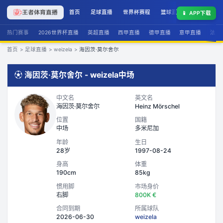
首页
足球直播
世界杯赛程
篮球直播
联赛积分
📱
APP下载
热门赛事
2026世界杯直播
英超直播
西甲直播
德甲直播
意甲直播
法甲
首页
>
足球直播
>
weizela
>
海因茨·莫尔舍尔
⚽
海因茨·莫尔舍尔
-
weizela
中场
中文名
英文名
海因茨·莫尔舍尔
Heinz Mörschel
位置
国籍
中场
多米尼加
年龄
生日
28岁
1997-08-24
身高
体重
190cm
85kg
惯用脚
市场身价
右脚
800K €
合同到期
所属球队
2026-06-30
weizela