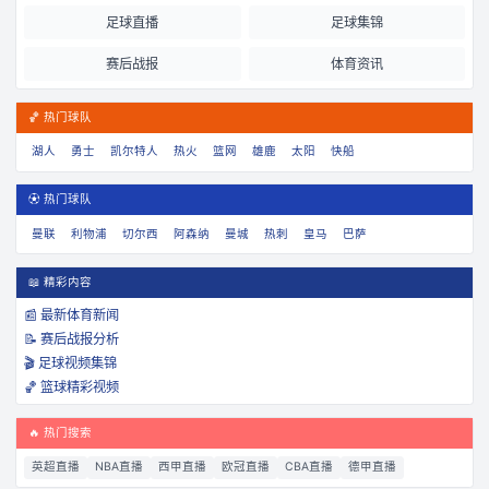
足球直播
足球集锦
赛后战报
体育资讯
🏀 热门球队
湖人
勇士
凯尔特人
热火
篮网
雄鹿
太阳
快船
⚽ 热门球队
曼联
利物浦
切尔西
阿森纳
曼城
热刺
皇马
巴萨
📖 精彩内容
📰 最新体育新闻
📝 赛后战报分析
🎬 足球视频集锦
🏀 篮球精彩视频
🔥 热门搜索
英超直播
NBA直播
西甲直播
欧冠直播
CBA直播
德甲直播