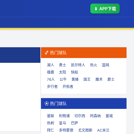
📱
APP下载
🏀 热门球队
湖人
勇士
凯尔特人
热火
篮网
雄鹿
太阳
快船
76人
公牛
黄蜂
国王
魔术
爵士
步行者
开拓者
⚽ 热门球队
曼联
利物浦
切尔西
阿森纳
曼城
热刺
皇马
巴萨
拜仁
多特蒙德
尤文图斯
AC米兰