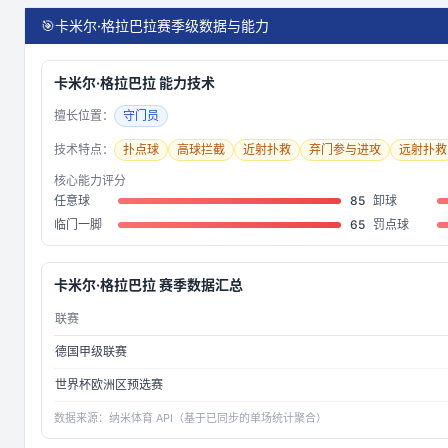
🎯
卡米尔·格拉巴拉赛季级数据与能力
卡米尔·格拉巴拉
能力技术
擅长位置：
守门员
技术特点：
扑点球
高球拦截
近射扑救
弃门参与进攻
远射扑救
核心能力评分
任意球
85
卸球
临门一脚
65
罚点球
卡米尔·格拉巴拉
赛季数据汇总
联赛
德国甲级联赛
世界杯欧洲区预选赛
数据来源：
纳米体育 API（基于已同步的单场统计聚合）