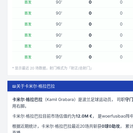
90
'
0
0
首发
90
'
0
0
首发
90
'
0
0
首发
90
'
0
0
首发
90
'
0
0
首发
90
'
0
0
首发
* 显示最近
20
场数据，射门格式为「射正/总射门」
📖
关于卡米尔·格拉巴拉
卡米尔·格拉巴拉
（
Kamil Grabara
）是
波兰
足球运动员， 司职
守
用右脚
。
卡米尔·格拉巴拉
目前市场估值约为
12.0M €
， 是
woerfusibao
阵
根据近期统计，
卡米尔·格拉巴拉
最近
20
场共斩获
0
球
0
助攻
， 累
直播。