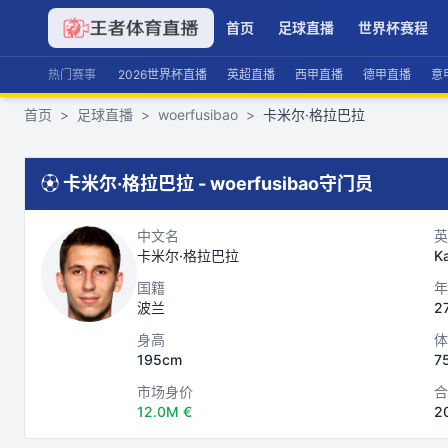
首页
足球直播
世界杯赛程
热门赛事
2026世界杯直播
英超直播
西甲直播
德甲直播
意
首页
>
足球直播
>
woerfusibao
>
卡米尔·格拉巴拉
⚽
卡米尔·格拉巴拉
-
woerfusibao
守门员
中文名
英
卡米尔·格拉巴拉
Ka
国籍
年
波兰
2
身高
体
195cm
7
市场身价
合
12.0M €
2