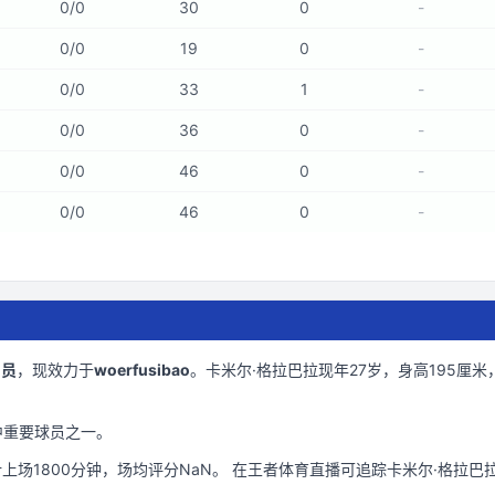
0
/
0
30
0
-
0
/
0
19
0
-
0
/
0
33
1
-
0
/
0
36
0
-
0
/
0
46
0
-
0
/
0
46
0
-
门员
，现效力于
woerfusibao
。
卡米尔·格拉巴拉现年27岁
，身高195厘米
中重要球员之一。
计上场
1800
分钟
，场均评分NaN
。 在
王者体育直播
可追踪
卡米尔·格拉巴