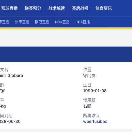
篮球直播
联赛积分
战术解读
赛后战报
体育资讯
甲直播
法甲直播
欧冠直播
NBA直播
CBA直播
文名
位置
mil Grabara
守门员
龄
生日
7岁
1999-01-08
重
惯用脚
5kg
右脚
同到期
所属球队
028-06-30
woerfusibao