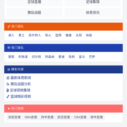
足球直播
足球集锦
赛后战报
体育资讯
🏀 热门球队
湖人
勇士
凯尔特人
热火
篮网
雄鹿
太阳
快船
⚽ 热门球队
曼联
利物浦
切尔西
阿森纳
曼城
热刺
皇马
巴萨
📖 精彩内容
📰 最新体育新闻
📝 赛后战报分析
🎬 足球视频集锦
🏀 篮球精彩视频
🔥 热门搜索
英超直播
NBA直播
西甲直播
欧冠直播
CBA直播
德甲直播