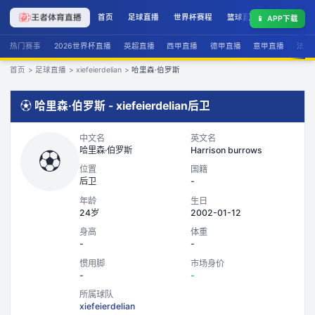
首页
足球直播
世界杯赛程
篮球直播
联赛积分
📱
APP下载
热门赛事
2026世界杯直播
英超直播
西甲直播
德甲直播
意甲直播
法甲
首页
>
足球直播
>
xiefeierdelian
>
哈里森·伯罗斯
⚽
哈里森·伯罗斯
-
xiefeierdelian
后卫
中文名
英文名
哈里森·伯罗斯
Harrison burrows
⚽
位置
国籍
后卫
-
年龄
生日
24岁
2002-01-12
身高
体重
-
-
惯用脚
市场身价
-
-
所属球队
xiefeierdelian