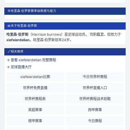
🎯
哈里森·伯罗斯赛季级数据与能力
📖
关于哈里森·伯罗斯
哈里森·伯罗斯
（
Harrison burrows
）是
足球运动员， 司职
后卫
，现效力于
xiefeierdelian
。
哈里森·伯罗斯现年24岁
。
🔗
相关推荐
→ 查看
xiefeierdelian
完整赛程
→ 足球直播大厅
xiefeierdelian比赛
今日世界杯赛程
世界杯免费直播
世界杯直播入口
世界杯赛程表
世界杯赛程战术前瞻
英超赛事
西甲赛事
德甲赛事
今日赛程