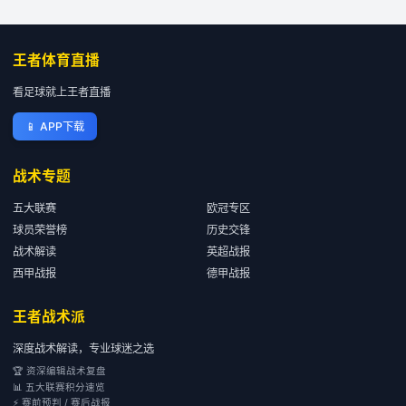
王者体育直播
看足球就上王者直播
📱
APP下载
战术专题
五大联赛
欧冠专区
球员荣誉榜
历史交锋
战术解读
英超战报
西甲战报
德甲战报
王者战术派
深度战术解读，专业球迷之选
🏆 资深编辑战术复盘
📊 五大联赛积分速览
⚡ 赛前预判 / 赛后战报