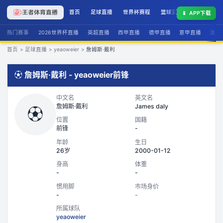
首页
足球直播
世界杯赛程
篮球直播
联赛积分
📱
APP下载
热门赛事
2026世界杯直播
英超直播
西甲直播
德甲直播
意甲直播
法甲
首页
>
足球直播
>
yeaoweier
>
詹姆斯·戴利
⚽
詹姆斯·戴利
-
yeaoweier
前锋
中文名
英文名
詹姆斯·戴利
James daly
⚽
位置
国籍
前锋
-
年龄
生日
26岁
2000-01-12
身高
体重
-
-
惯用脚
市场身价
-
-
所属球队
yeaoweier