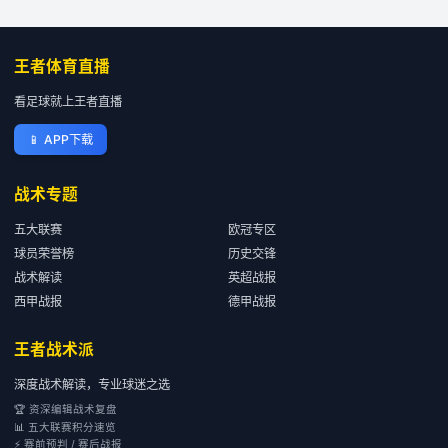
王者体育直播
看足球就上王者直播
📱
APP下载
战术专题
五大联赛
欧冠专区
球员荣誉榜
历史交锋
战术解读
英超战报
西甲战报
德甲战报
王者战术派
深度战术解读，专业球迷之选
🏆 资深编辑战术复盘
📊 五大联赛积分速览
⚡ 赛前预判 / 赛后战报