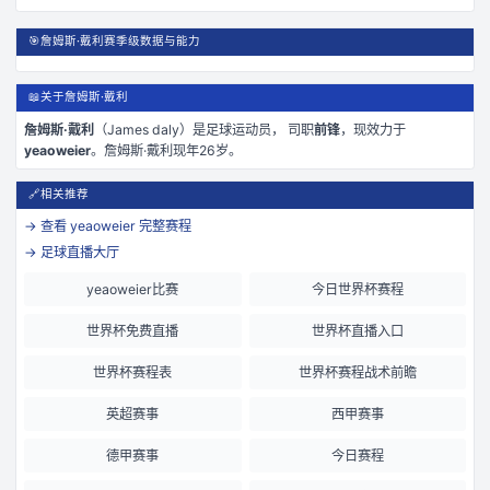
🎯
詹姆斯·戴利赛季级数据与能力
📖
关于詹姆斯·戴利
詹姆斯·戴利
（
James daly
）是
足球运动员， 司职
前锋
，现效力于
yeaoweier
。
詹姆斯·戴利现年26岁
。
🔗
相关推荐
→ 查看
yeaoweier
完整赛程
→ 足球直播大厅
yeaoweier比赛
今日世界杯赛程
世界杯免费直播
世界杯直播入口
世界杯赛程表
世界杯赛程战术前瞻
英超赛事
西甲赛事
德甲赛事
今日赛程