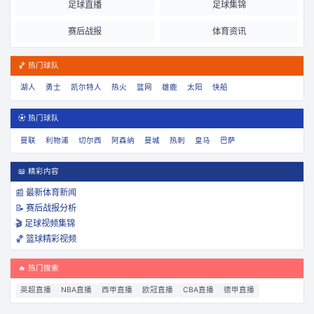
足球直播
足球集锦
赛后战报
体育资讯
🏀 热门球队
湖人
勇士
凯尔特人
热火
篮网
雄鹿
太阳
快船
⚽ 热门球队
曼联
利物浦
切尔西
阿森纳
曼城
热刺
皇马
巴萨
📖 精彩内容
📰 最新体育新闻
📝 赛后战报分析
🎬 足球视频集锦
🏀 篮球精彩视频
🔥 热门搜索
英超直播
NBA直播
西甲直播
欧冠直播
CBA直播
德甲直播