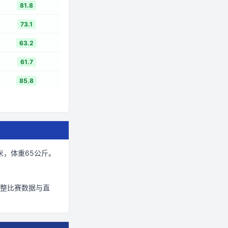
81.8
73.1
63.2
61.7
85.8
米
，体重65公斤
。
整比赛数据与直