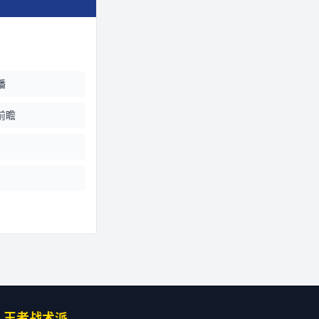
播
前瞻
王者战术派