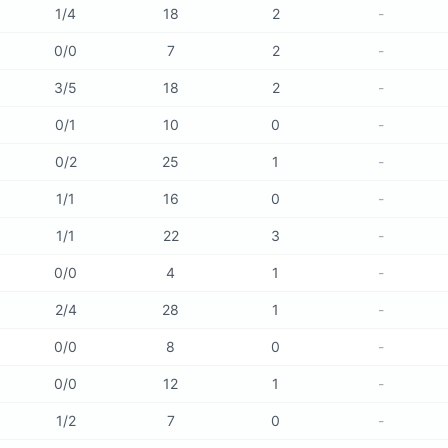
1
/
4
18
2
-
0
/
0
7
2
-
3
/
5
18
2
-
0
/
1
10
0
-
0
/
2
25
1
-
1
/
1
16
0
-
1
/
1
22
3
-
0
/
0
4
1
-
2
/
4
28
1
-
0
/
0
8
0
-
0
/
0
12
1
-
1
/
2
7
0
-