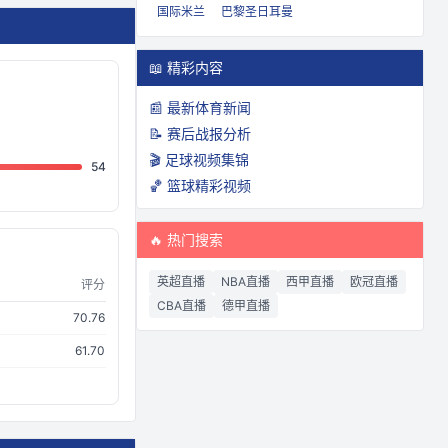
国际米兰
巴黎圣日耳曼
📖 精彩内容
📰 最新体育新闻
📝 赛后战报分析
🎬 足球视频集锦
54
🏀 篮球精彩视频
🔥 热门搜索
英超直播
NBA直播
西甲直播
欧冠直播
评分
CBA直播
德甲直播
70.76
61.70