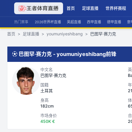
首页
足球直播
世界杯赛程
热门赛事
2026世界杯直播
英超直播
西甲直播
德甲直播
意
首页
>
足球直播
>
youmuniyeshibang
>
巴图罕·赛力克
⚽
巴图罕·赛力克
-
youmuniyeshibang
前锋
中文名
英
巴图罕·赛力克
Ba
国籍
年
土耳其
2
身高
体
182cm
6
市场身价
合
450K €
2