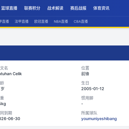
篮球直播
联赛积分
战术解读
赛后战报
体育资讯
甲直播
法甲直播
欧冠直播
NBA直播
CBA直播
文名
位置
tuhan Celik
前锋
龄
生日
1岁
2005-01-12
重
惯用脚
5kg
-
同到期
所属球队
026-06-30
youmuniyeshibang