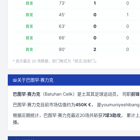
73
'
1
0
首发
45
'
0
1
首发
63
'
0
0
首发
66
'
0
0
首发
90
'
2
0
首发
* 显示最近
20
场数据，射门格式为「射正/总射门」
📖
关于巴图罕·赛力克
巴图罕·赛力克
（
Batuhan Celik
）是
土耳其
足球运动员， 司职
前锋
巴图罕·赛力克
目前市场估值约为
450K €
， 是
youmuniyeshibang
根据近期统计，
巴图罕·赛力克
最近
20
场共斩获
7
球
3
助攻
， 累计
播。