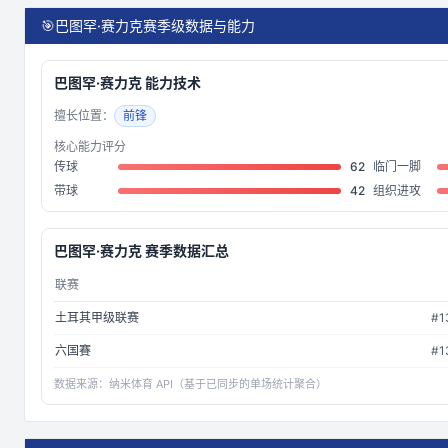
🎯
巴图罕·赛力克赛季级数据与能力
巴图罕·赛力克
能力技术
擅长位置：
前锋
核心能力评分
传球
62
临门一脚
带球
42
组织进攻
巴图罕·赛力克
赛季数据汇总
联赛
土耳其甲级联赛
#
1
六国賽
#
1
数据来源：
纳米体育 API（基于已同步的单场统计聚合）