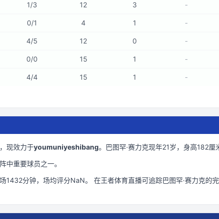
1
/
3
12
3
-
0
/
1
4
1
-
4
/
5
12
0
-
0
/
0
15
1
-
4
/
4
15
1
-
，现效力于
youmuniyeshibang
。
巴图罕·赛力克现年21岁
，身高182厘
阵中重要球员之一。
上场
1432
分钟
，场均评分NaN
。 在
王者体育直播
可追踪
巴图罕·赛力克
的完