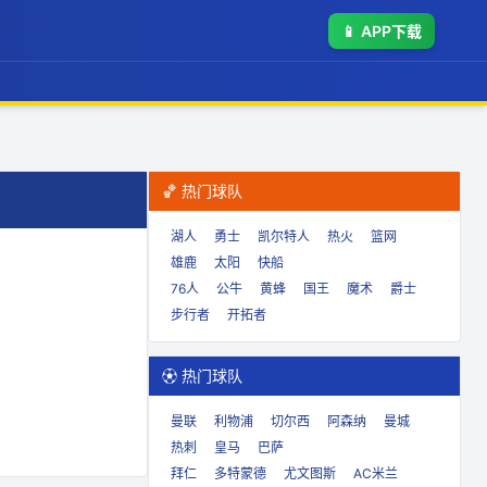
📱
APP下载
🏀 热门球队
湖人
勇士
凯尔特人
热火
篮网
雄鹿
太阳
快船
76人
公牛
黄蜂
国王
魔术
爵士
步行者
开拓者
⚽ 热门球队
曼联
利物浦
切尔西
阿森纳
曼城
热刺
皇马
巴萨
拜仁
多特蒙德
尤文图斯
AC米兰