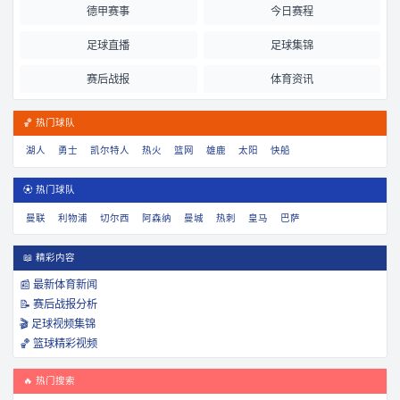
德甲赛事
今日赛程
足球直播
足球集锦
赛后战报
体育资讯
🏀 热门球队
湖人
勇士
凯尔特人
热火
篮网
雄鹿
太阳
快船
⚽ 热门球队
曼联
利物浦
切尔西
阿森纳
曼城
热刺
皇马
巴萨
📖 精彩内容
📰 最新体育新闻
📝 赛后战报分析
🎬 足球视频集锦
🏀 篮球精彩视频
🔥 热门搜索