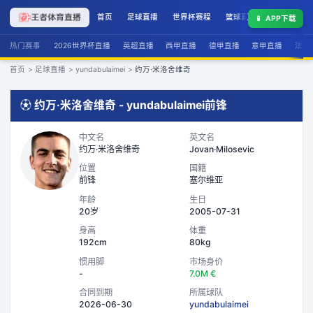
首页
足球直播
世界杯赛程
篮球直播
联赛积分
📱
APP下载
热门赛事
2026世界杯直播
英超直播
西甲直播
德甲直播
意甲直播
法甲
首页
>
足球直播
>
yundabulaimei
>
约万·米洛舍维奇
⚽
约万·米洛舍维奇
-
yundabulaimei
前锋
中文名
英文名
约万·米洛舍维奇
Jovan·Milosevic
位置
国籍
前锋
塞尔维亚
年龄
生日
20岁
2005-07-31
身高
体重
192cm
80kg
惯用脚
市场身价
-
7.0M €
合同到期
所属球队
2026-06-30
yundabulaimei