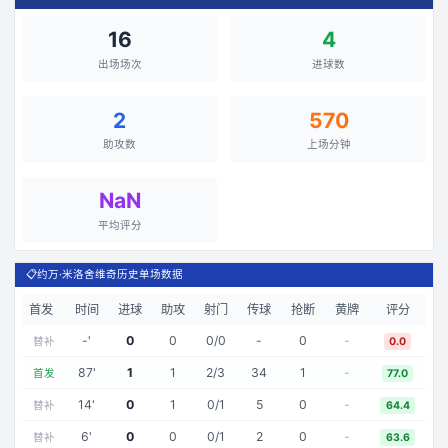
16
4
出场场次
进球数
2
570
助攻数
上场分钟
NaN
平均评分
📋
约万·米洛舍维奇历史单场数据
首发
时间
进球
助攻
射门
传球
抢断
黄牌
评分
-
'
0
0
0
/
0
-
0
-
替补
0.0
87
'
1
1
2
/
3
34
1
-
首发
77.0
14
'
0
1
0
/
1
5
0
-
替补
64.4
6
'
0
0
0
/
1
2
0
-
替补
63.6