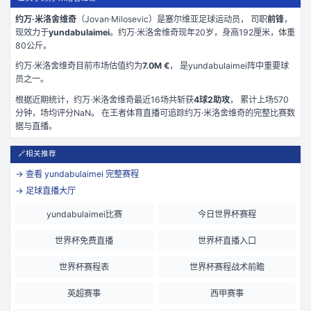
约万·米洛舍维奇
（
Jovan·Milosevic
）是
塞尔维亚
足球运动员， 司职
前锋
，
现效力于
yundabulaimei
。
约万·米洛舍维奇现年20岁
，身高192厘米
，体重
80公斤
。
约万·米洛舍维奇
目前市场估值约为
7.0M €
， 是
yundabulaimei
阵中重要球
员之一。
根据近期统计，
约万·米洛舍维奇
最近
16
场共斩获
4
球
2
助攻
， 累计上场
570
分钟
，场均评分NaN
。 在
王者体育直播
可追踪
约万·米洛舍维奇
的完整比赛数
据与直播。
🔗
相关推荐
→ 查看
yundabulaimei
完整赛程
→ 足球直播大厅
yundabulaimei比赛
今日世界杯赛程
世界杯免费直播
世界杯直播入口
世界杯赛程表
世界杯赛程战术前瞻
英超赛事
西甲赛事