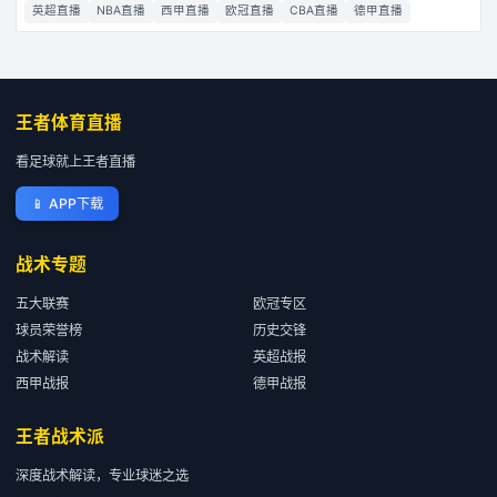
英超直播
NBA直播
西甲直播
欧冠直播
CBA直播
德甲直播
王者体育直播
看足球就上王者直播
📱
APP下载
战术专题
五大联赛
欧冠专区
球员荣誉榜
历史交锋
战术解读
英超战报
西甲战报
德甲战报
王者战术派
深度战术解读，专业球迷之选