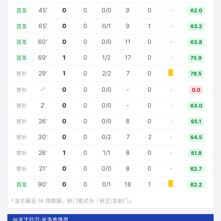
45
'
0
0
0
/
0
9
0
-
首发
62.0
65
'
0
0
0
/
1
9
1
-
首发
63.2
60
'
0
0
0
/
0
11
0
-
首发
63.8
69
'
1
0
1
/
2
17
0
-
首发
75.9
29
'
1
0
2
/
2
7
0
替补
78.5
-
'
0
0
0
/
0
-
0
-
替补
0.0
2
'
0
0
0
/
0
-
0
-
替补
63.0
26
'
0
0
0
/
0
8
0
-
替补
65.1
30
'
0
0
0
/
2
7
2
-
替补
64.5
26
'
1
0
1
/
1
8
0
-
替补
81.8
21
'
0
0
0
/
0
8
0
-
替补
62.7
90
'
0
0
0
/
1
18
1
首发
62.2
* 显示最近
16
场数据，射门格式为「射正/总射门」
📖
关于约万·米洛舍维奇