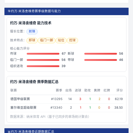
🎯
约万·米洛舍维奇赛季级数据与能力
约万·米洛舍维奇
能力技术
擅长位置：
前锋
技术特点：
卸球
临门一脚
站位
控球
核心能力评分
传球
67
断球
56
临门一脚
56
带球
46
组织进攻
39
约万·米洛舍维奇
赛季数据汇总
联赛
赛季
出场
进球
助攻
黄牌
红牌
评分
德国甲级联赛
#
13295
14
3
1
2
0
62.19
塞尔维亚超级联赛
#
13340
2
1
1
0
0
38.50
数据来源：
纳米体育 API（基于已同步的单场统计聚合）
📊
约万·米洛舍维奇近期数据汇总