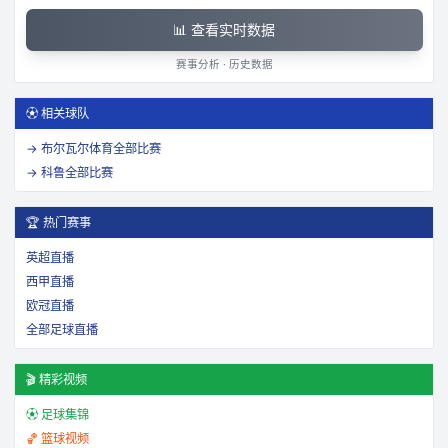
📊 查看实时数据
赛事分析 · 历史数据
⚽ 相关球队
→
布尔瓦尔体育
全部比赛
→
科鲁
全部比赛
🏆 热门赛事
英超直播
西甲直播
欧冠直播
全部足球直播
🎬 精彩视频
⚽ 足球集锦
🏀 篮球视频