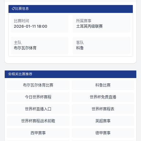
📋
比赛信息
比赛时间
所属赛事
2026-01-11 18:00
土耳其丙级联赛
主队
客队
布尔瓦尔体育
科鲁
⚽
相关比赛推荐
布尔瓦尔体育比赛
科鲁比赛
今日世界杯赛程
世界杯免费直播
世界杯直播入口
世界杯赛程表
世界杯赛程战术前瞻
英超赛事
西甲赛事
德甲赛事