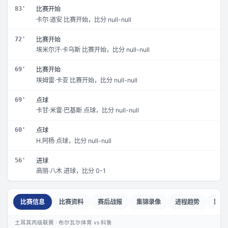
83'
比赛开始
卡尔·道安 比赛开始，比分 null-null
72'
比赛开始
埃米尔汗·卡乌斯 比赛开始，比分 null-null
69'
比赛开始
埃姆雷·卡亚 比赛开始，比分 null-null
69'
点球
卡甘·米雷·巴基斯 点球，比分 null-null
60'
点球
H.阿杨 点球，比分 null-null
56'
进球
高丽·八木 进球，比分 0-1
比赛信息
比赛资料
赛后战报
集锦录像
进程趋势
数据
土耳其丙级联赛 · 布尔瓦尔体育 vs 科鲁