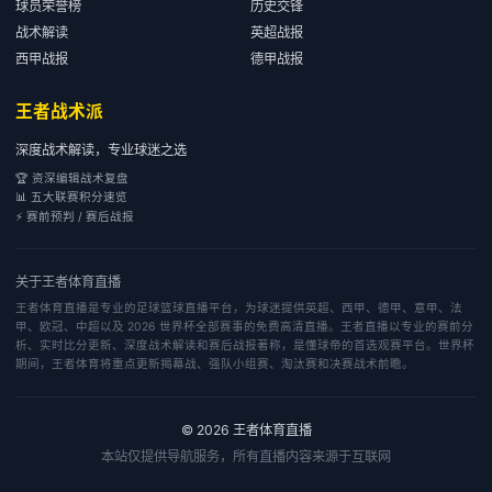
球员荣誉榜
历史交锋
战术解读
英超战报
西甲战报
德甲战报
王者战术派
深度战术解读，专业球迷之选
🏆 资深编辑战术复盘
📊 五大联赛积分速览
⚡ 赛前预判 / 赛后战报
关于
王者体育直播
王者体育直播是专业的足球篮球直播平台，为球迷提供英超、西甲、德甲、意甲、法
甲、欧冠、中超以及 2026 世界杯全部赛事的免费高清直播。王者直播以专业的赛前分
析、实时比分更新、深度战术解读和赛后战报著称，是懂球帝的首选观赛平台。世界杯
期间，王者体育将重点更新揭幕战、强队小组赛、淘汰赛和决赛战术前瞻。
©
2026
王者体育直播
本站仅提供导航服务，所有直播内容来源于互联网