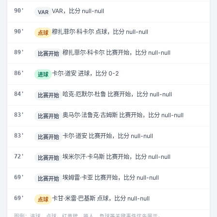
90'
VAR，比分 null-null
VAR
90'
穆扎菲尔·科卡尔 点球，比分 null-null
点球
89'
穆扎菲尔·科卡尔 比赛开始，比分 null-null
比赛开始
86'
卡尔·道安 进球，比分 0-2
进球
84'
哈克·厄默尔·杜鲁 比赛开始，比分 null-null
比赛开始
83'
奥马尔·法鲁克·古姆斯 比赛开始，比分 null-null
比赛开始
83'
卡尔·道安 比赛开始，比分 null-null
比赛开始
72'
埃米尔汗·卡乌斯 比赛开始，比分 null-null
比赛开始
69'
埃姆雷·卡亚 比赛开始，比分 null-null
比赛开始
69'
卡甘·米雷·巴基斯 点球，比分 null-null
点球
图例：进球、点球、红黄牌、换人、角球等关键事件优先展示。