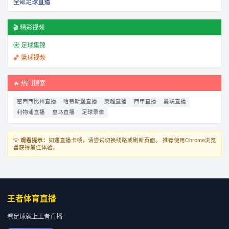
全部足球直播
🎬 精彩视频
⚽ 足球集锦
🏀 篮球视频
🔥 热门搜索
密西西比州直播
哈蒂斯堡直播
英超直播
西甲直播
曼联直播
利物浦直播
皇马直播
足球录像
💡
观看提示：
如遇直播卡顿，请尝试切换线路或刷新页面。 推荐使用Chrome浏览
器获得最佳体验。
王者体育直播
看足球就上王者直播