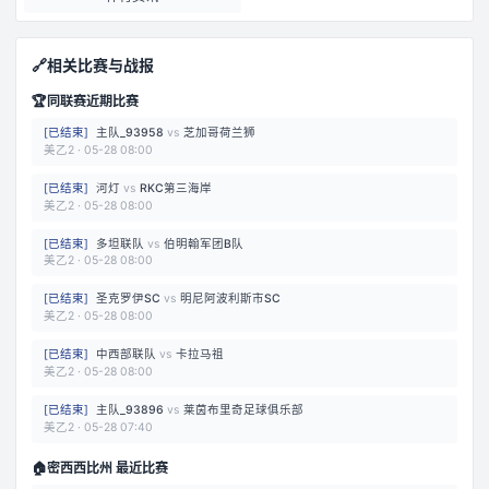
🔗
相关比赛与战报
🏆
同联赛近期比赛
[
已结束
]
主队_93958
vs
芝加哥荷兰狮
美乙2
·
05-28 08:00
[
已结束
]
河灯
vs
RKC第三海岸
美乙2
·
05-28 08:00
[
已结束
]
多坦联队
vs
伯明翰军团B队
美乙2
·
05-28 08:00
[
已结束
]
圣克罗伊SC
vs
明尼阿波利斯市SC
美乙2
·
05-28 08:00
[
已结束
]
中西部联队
vs
卡拉马祖
美乙2
·
05-28 08:00
[
已结束
]
主队_93896
vs
莱茵布里奇足球俱乐部
美乙2
·
05-28 07:40
🏠
密西西比州 最近比赛