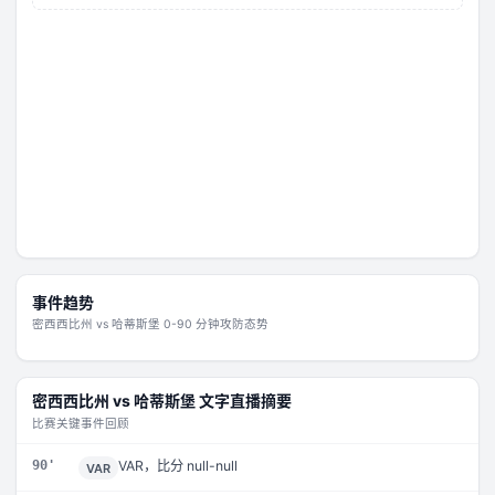
事件趋势
密西西比州
vs
哈蒂斯堡
0-90 分钟攻防态势
密西西比州
vs
哈蒂斯堡
文字直播摘要
比赛关键事件回顾
90'
VAR，比分 null-null
VAR