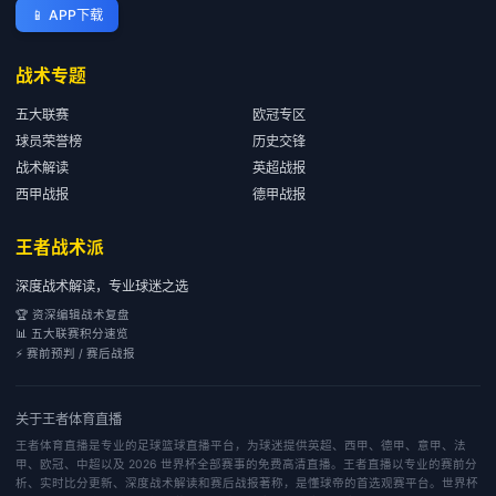
📱
APP下载
战术专题
五大联赛
欧冠专区
球员荣誉榜
历史交锋
战术解读
英超战报
西甲战报
德甲战报
王者战术派
深度战术解读，专业球迷之选
🏆 资深编辑战术复盘
📊 五大联赛积分速览
⚡ 赛前预判 / 赛后战报
关于
王者体育直播
王者体育直播是专业的足球篮球直播平台，为球迷提供英超、西甲、德甲、意甲、法
甲、欧冠、中超以及 2026 世界杯全部赛事的免费高清直播。王者直播以专业的赛前分
析、实时比分更新、深度战术解读和赛后战报著称，是懂球帝的首选观赛平台。世界杯