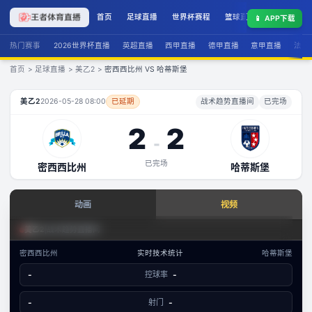
首页
足球直播
世界杯赛程
篮球直播
联赛积分
📱
APP下载
热门赛事
2026世界杯直播
英超直播
西甲直播
德甲直播
意甲直播
法甲
首页
>
足球直播
>
美乙2
>
密西西比州 VS 哈蒂斯堡
密西西比州
VS
哈蒂斯堡
直播
美乙2
2026-05-28 08:00
已延期
战术趋势直播间
已完场
2
2
-
已完场
密西西比州
哈蒂斯堡
查看实时数据
动画
视频
赛事分析 · 历史数据
足球场景态势
美乙2
|
战术趋势直播间
美乙2
·
攻防态势
密西西比州
实时技术统计
哈蒂斯堡
数据视图
-
控球率
-
-
已结束
密西西比州
哈蒂斯堡
文字数据同步
-
射门
-