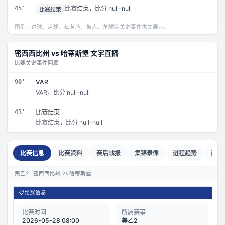
45'
比赛结束，比分 null-null
比赛结束
图例：进球、点球、红黄牌、换人、角球等关键事件优先展示。
密西西比州
vs
哈蒂斯堡
文字直播
比赛关键事件回顾
90'
VAR
VAR，比分 null-null
45'
比赛结束
比赛结束，比分 null-null
比赛信息
比赛资料
赛后战报
集锦录像
进程趋势
数据
美乙2 · 密西西比州 vs 哈蒂斯堡
📋
比赛信息
比赛时间
所属赛事
2026-05-28 08:00
美乙2