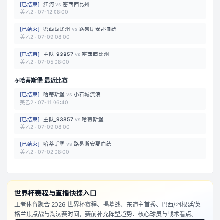
[
已结束
]
红河
vs
密西西比州
美乙2
·
07-12 08:00
[
已结束
]
密西西比州
vs
路易斯安那血统
美乙2
·
07-09 08:00
[
已结束
]
主队_93857
vs
密西西比州
美乙2
·
07-05 08:00
✈️
哈蒂斯堡 最近比赛
[
已结束
]
哈蒂斯堡
vs
小石城流浪
美乙2
·
07-11 06:40
[
已结束
]
主队_93857
vs
哈蒂斯堡
美乙2
·
07-09 08:00
[
已结束
]
哈蒂斯堡
vs
路易斯安那血统
美乙2
·
07-02 08:00
世界杯赛程与直播快捷入口
王者体育聚合 2026 世界杯赛程、揭幕战、东道主首秀、巴西/阿根廷/英
格兰焦点战与淘汰赛时间，赛前补充阵型趋势、核心球员与战术看点。