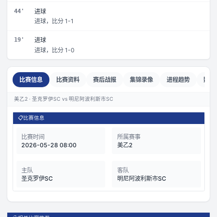
44'
进球
进球，比分 1-1
19'
进球
进球，比分 1-0
比赛信息
比赛资料
赛后战报
集锦录像
进程趋势
数据
美乙2 · 圣克罗伊SC vs 明尼阿波利斯市SC
📋
比赛信息
比赛时间
所属赛事
2026-05-28 08:00
美乙2
主队
客队
圣克罗伊SC
明尼阿波利斯市SC