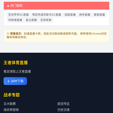
🔥 热门搜索
圣克罗伊SC直播
明尼阿波利斯市SC直播
英超直播
西甲直播
曼联直播
利物浦直播
皇马直播
足球录像
💡
观看提示：
如遇直播卡顿，请尝试切换线路或刷新页面。 推荐使用Chrome浏览
器获得最佳体验。
王者体育直播
看足球就上王者直播
📱
APP下载
战术专题
五大联赛
欧冠专区
球员荣誉榜
历史交锋