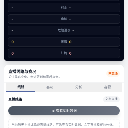
1
4
-
射正
-
-
角球
-
-
危险进攻
-
0
黄牌
0
0
红牌
0
直播线路与赛况
已完场
关注阵容变化、走势研判和赛后复盘。
线路
赛况
分析
赛程
直播线路
文字直播
📊 查看实时数据
当前暂无主播或免费直播线路，可先查看实时数据、文字直播和赛前分析。