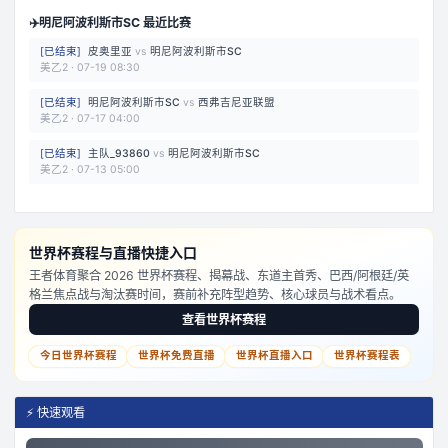
✈️
明尼阿波利斯市SC 最近比赛
[
已结束
]
皮奥里亚
vs
明尼阿波利斯市SC
美乙2
·
07-19 08:30
[
已结束
]
明尼阿波利斯市SC
vs
西弗吉尼亚联盟
美乙2
·
07-17 04:00
[
已结束
]
主队_93860
vs
明尼阿波利斯市SC
美乙2
·
07-13 05:00
世界杯赛程与直播快捷入口
王者体育聚合 2026 世界杯赛程、揭幕战、东道主首秀、巴西/阿根廷/英
格兰焦点战与淘汰赛时间，赛前补充阵型趋势、核心球员与战术看点。
查看世界杯赛程
今日世界杯赛程
世界杯免费直播
世界杯直播入口
世界杯赛程表
⚡ 快速观看