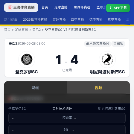
首页
足球直播
世界杯赛程
篮球直播
联赛积分
📱
APP下载
热门赛事
2026世界杯直播
英超直播
西甲直播
德甲直播
意甲直播
法甲
首页
>
足球直播
>
美乙2
>
圣克罗伊SC VS 明尼阿波利斯市SC
圣克罗伊SC
VS
明尼阿波利斯市SC
直播
美乙2
2026-05-28 08:00
战术趋势直播间
已完场
1
4
-
已完场
圣克罗伊SC
明尼阿波利斯市SC
查看实时数据
动画
视频
赛事分析 · 历史数据
足球场景态势
美乙2
|
战术趋势直播间
美乙2
·
攻防态势
圣克罗伊SC
实时技术统计
明尼阿波利斯市SC
数据视图
-
控球率
-
-
已结束
圣克罗伊SC
明尼阿波利斯市SC
文字数据同步
-
射门
-