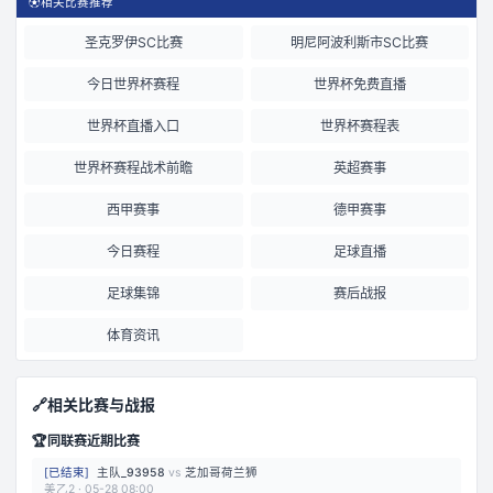
⚽
相关比赛推荐
圣克罗伊SC比赛
明尼阿波利斯市SC比赛
今日世界杯赛程
世界杯免费直播
世界杯直播入口
世界杯赛程表
世界杯赛程战术前瞻
英超赛事
西甲赛事
德甲赛事
今日赛程
足球直播
足球集锦
赛后战报
体育资讯
🔗
相关比赛与战报
🏆
同联赛近期比赛
[
已结束
]
主队_93958
vs
芝加哥荷兰狮
美乙2
·
05-28 08:00