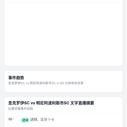
事件趋势
圣克罗伊SC
vs
明尼阿波利斯市SC
0-90 分钟攻防态势
圣克罗伊SC
vs
明尼阿波利斯市SC
文字直播摘要
比赛关键事件回顾
90'
进球，比分 1-4
进球