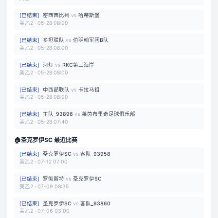
[
已结束
]
密西西比州
vs
哈蒂斯堡
美乙2
·
05-28 08:00
[
已结束
]
多坦联队
vs
伯明翰军团B队
美乙2
·
05-28 08:00
[
已结束
]
河灯
vs
RKC第三海岸
美乙2
·
05-28 08:00
[
已结束
]
中西部联队
vs
卡拉马祖
美乙2
·
05-28 08:00
[
已结束
]
主队_93896
vs
莱茵布里奇足球俱乐部
美乙2
·
05-28 07:40
🏠
圣克罗伊SC 最近比赛
[
已结束
]
圣克罗伊SC
vs
客队_93958
美乙2
·
07-12 07:00
[
已结束
]
罗彻斯特
vs
圣克罗伊SC
美乙2
·
07-09 08:35
[
已结束
]
圣克罗伊SC
vs
客队_93860
美乙2
·
07-06 03:00