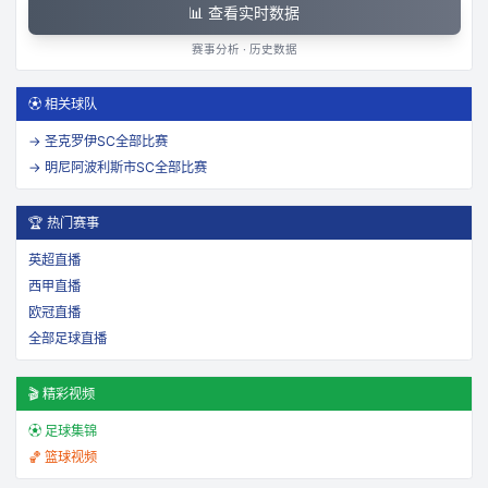
📊 查看实时数据
赛事分析 · 历史数据
⚽ 相关球队
→
圣克罗伊SC
全部比赛
→
明尼阿波利斯市SC
全部比赛
🏆 热门赛事
英超直播
西甲直播
欧冠直播
全部足球直播
🎬 精彩视频
⚽ 足球集锦
🏀 篮球视频